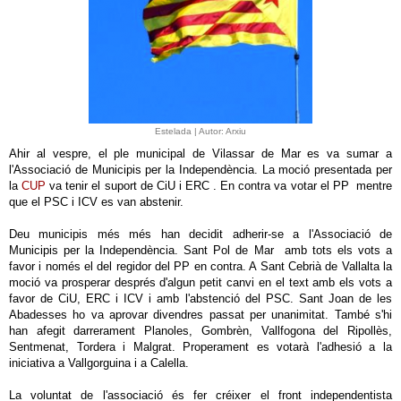
Estelada | Autor: Arxiu
Ahir al vespre, el ple municipal de Vilassar de Mar es va sumar a
l'Associació de Municipis per la Independència. La moció presentada per
la
CUP
va tenir el suport de CiU i ERC . En contra va votar el PP mentre
que el PSC i ICV es van abstenir.
Deu municipis més més han decidit adherir-se a l'Associació de
Municipis per la Independència. Sant Pol de Mar amb tots els vots a
favor i només el del regidor del PP en contra. A Sant Cebrià de Vallalta la
moció va prosperar després d'algun petit canvi en el text amb els vots a
favor de CiU, ERC i ICV i amb l'abstenció del PSC. Sant Joan de les
Abadesses ho va aprovar divendres passat per unanimitat. També s'hi
han afegit darrerament Planoles, Gombrèn, Vallfogona del Ripollès,
Sentmenat, Tordera i Malgrat. Properament es votarà l'adhesió a la
iniciativa a Vallgorguina i a Calella.
La voluntat de l'associació és fer créixer el front independentista