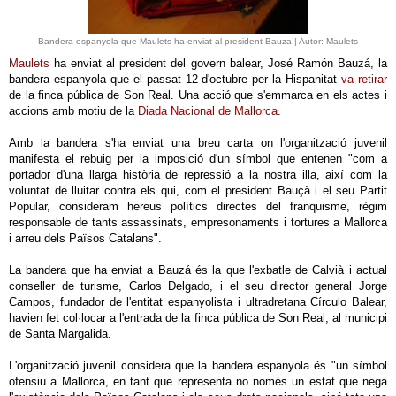
Bandera espanyola que Maulets ha enviat al president Bauza | Autor: Maulets
Maulets
ha enviat al president del govern balear, José Ramón Bauzá, la
bandera espanyola que el passat 12 d'octubre per la Hispanitat
va retirar
de la finca pública de Son Real. Una acció que s'emmarca en els actes i
accions amb motiu de la
Diada Nacional de Mallorca
.
Amb la bandera s'ha enviat una breu carta on l'organització juvenil
manifesta el rebuig per la imposició d'un símbol que entenen "com a
portador d'una llarga història de repressió a la nostra illa, així com la
voluntat de lluitar contra els qui, com el president Bauçà i el seu Partit
Popular, consideram hereus polítics directes del franquisme, règim
responsable de tants assassinats, empresonaments i tortures a Mallorca
i arreu dels Països Catalans".
La bandera que ha enviat a Bauzá és la que l'exbatle de Calvià i actual
conseller de turisme, Carlos Delgado, i el seu director general Jorge
Campos, fundador de l'entitat espanyolista i ultradretana Círculo Balear,
havien fet col·locar a l'entrada de la finca pública de Son Real, al municipi
de Santa Margalida.
L'organització juvenil considera que la bandera espanyola és "un símbol
ofensiu a Mallorca, en tant que representa no només un estat que nega