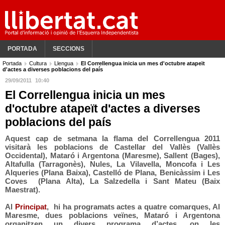
PORTADA
SECCIONS
Portada
Cultura
Llengua
El Correllengua inicia un mes d'octubre atapeït
d'actes a diverses poblacions del país
29/09/2011
10:40
El Correllengua inicia un mes
d'octubre atapeït d'actes a diverses
poblacions del país
Aquest cap de setmana la flama del Correllengua 2011
visitarà les poblacions de Castellar del Vallès (Vallès
Occidental), Mataró i Argentona (Maresme), Sallent (Bages),
Altafulla (Tarragonès), Nules, La Vilavella, Moncofa i Les
Alqueries (Plana Baixa), Castelló de Plana, Benicàssim i Les
Coves (Plana Alta), La Salzedella i Sant Mateu (Baix
Maestrat).
Al
Principat
, hi ha programats actes a quatre comarques, Al
Maresme, dues poblacions veïnes, Mataró i Argentona
organitzen un divers programa d’actes, on les