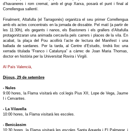
d’havaneres i rom cremat, amb el grup Xarxa, posarà el punt i final al
Correllengua sallentí.
Finalment, Altafulla (el Tarragonès) organitza el seu primer Correllengua
amb els actes concentrats en la jornada de dissabte. Pel matí (a partir de
les 11:30h), els gegants i nanos, els Bastoners i els grallers d’Altafulla
protagonitzaran una animada cercavila pels carrers i places de la vila. En
acabat, la plaça del Pou acollirà l’acte de lectura del Manifest i una
ballada de sardanes. Per la tarda, al Centre d’Estudis, tindrà lloc una
xerrada titulada “Franco i Catalunya” a càrrec de Joan Maria Thomas,
doctor en història per la Universitat Rovira i Virgili.
Al País Valencià,
Dijous, 29 de setembre
- Nules
9:00 hores, la Flama visitarà els col.legis Pius XII, Lope de Vega, Jaume
I i Cervantes.
- La Vilavella
10:00 hores, la Flama visitarà les escoles.
- Benicàssim
10:30 hores, la Flama visitarà les escoles Santa Agueda i El Palmerar, i