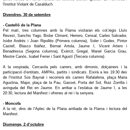
l'institut Violant de Casalduch.
Divendres, 30 de setembre
- Castelló de la Plana
Pel matí, tres columnes amb la Flama visitaran els col.legis Lluís
Revest, Sanchis Yago, Bisbe Climent, Herrero, Censal, Carles Salvador,
Isidor Andrés i Joan Ripollés (Primera columna), Soler i Godes, Pintor
Castell, Blasco Ibàñez, Bernat Artola, Jaume I, Vicent Artero i
Benadressa (Segona columna), Exèrcit, Gregal, Manel Garcia Grau,
Mestre Canós, Isabel Ferrer i Sant Agustí (Tercera columna).
A la vesprada, Cercavila pels carrers, amb dimonis, dolçainers i la
participació d’entitats, AMPAs, partits i sindicats. Eixirà a les 19:30 des
de l’Institut Sos Baynat i recorrerà els carrers Rafalafena, plaça Maria
Agustina, Major, plaça de la Pau, Gasset, Porta del Sol, Ruiz Zorrilla i
avinguda del Rei en Jaume. En arribar a l’estàtua de Jaume I, a les
20:30, lectura del Manifest i ofrenes al rei i la senyera.
- Moncofa
A la nit, dins de l’Aplec de la Plana arribada de la Flama i lectura del
Manifest.
Diumenge, 2 d’octubre