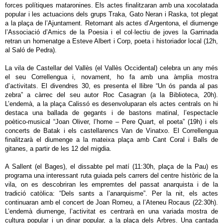
forces polítiques mataronines. Els actes finalitzaran amb una xocolatada
popular i les actuacions dels grups Traka, Gato Neran i Raska, tot plegat
a la plaça de l’Ajuntament. Retornant als actes d’Argentona, el diumenge
l’Associació d’Amics de la Poesia i el col·lectiu de joves la Garrinada
retran un homenatge a Esteve Albert i Corp, poeta i historiador local (12h,
al Saló de Pedra).
La vila de Castellar del Vallès (el Vallès Occidental) celebra un any més
el seu Correllengua i, novament, ho fa amb una àmplia mostra
d’activitats. El divendres 30, es presenta el llibre “Un ós panda al pas
zebra” a càrrec del seu autor Roc Casagran (a la Biblioteca, 20h).
L’endemà, a la plaça Calissó es desenvoluparan els actes centrals on hi
destaca una ballada de gegants i de bastons matinal, l’espectacle
poètico-musical “Joan Oliver, l’home – Pere Quart, el poeta” (19h) i els
concerts de Batak i els castellarencs Van de Vinatxo. El Correllengua
finalitzarà el diumenge a la mateixa plaça amb Cant Coral i Balls de
gitanes, a partir de les 12 del migdia.
A Sallent (el Bages), el dissabte pel matí (11:30h, plaça de la Pau) es
programa una interessant ruta guiada pels carrers del centre històric de la
vila, on es descobriran les empremtes del passat anarquista i de la
tradició catòlica: “Dels sants a l’anarquisme”. Per la nit, els actes
continuaran amb el concert de Joan Romeu, a l’Ateneu Rocaus (22:30h).
L’endemà diumenge, l’activitat es centrarà en una variada mostra de
cultura popular i un dinar popular, a la plaça dels Arbres. Una cantada