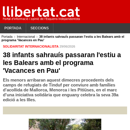
PORTADA
SECCIONS
Portada
Internacional
38 infants sahrauís passaran l'estiu a les Balears amb el
programa 'Vacances en Pau'
SOLIDARITAT INTERNACIONALISTA
29/06/2026
38 infants sahrauís passaran l'estiu a
les Balears amb el programa
'Vacances en Pau'
Els menors arribaran aquest dimecres procedents dels
camps de refugiats de Tinduf per conviure amb famílies
d'acollida de Mallorca, Menorca i les Pitiüses, en el marc
d'una iniciativa solidària que enguany celebra la seva 39a
edició a les Illes.