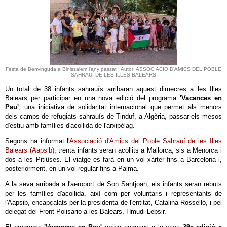
Festa de Benvinguda a Binissalem l'any passat | Autor: ASSOCIACIÓ D'AMICS DEL POBLE
SAHRAUÍ DE LES ILLES BALEARS
Un total de 38 infants sahrauís arribaran aquest dimecres a les Illes
Balears per participar en una nova edició del programa
'Vacances en
Pau'
, una iniciativa de solidaritat internacional que permet als menors
dels camps de refugiats sahrauís de Tinduf, a Algèria, passar els mesos
d'estiu amb famílies d'acollida de l'arxipèlag.
Segons ha informat l
'Associació d'Amics del Poble Sahrauí de les Illes
Balears (Aapsib)
, trenta infants seran acollits a Mallorca, sis a Menorca i
dos a les Pitiüses. El viatge es farà en un vol xàrter fins a Barcelona i,
posteriorment, en un vol regular fins a Palma.
A la seva arribada a l'aeroport de Son Santjoan, els infants seran rebuts
per les famílies d'acollida, així com per voluntaris i representants de
l'Aapsib, encapçalats per la presidenta de l'entitat, Catalina Rosselló, i pel
delegat del Front Polisario a les Balears, Hmudi Lebsir.