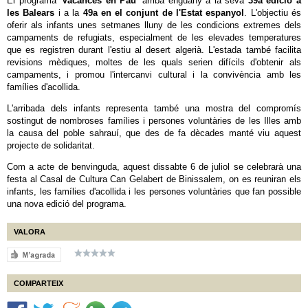
El programa
'Vacances en Pau'
arriba enguany a la seva
39a edició a
les Balears
i a la
49a en el conjunt de l'Estat espanyol
. L'objectiu és
oferir als infants unes setmanes lluny de les condicions extremes dels
campaments de refugiats, especialment de les elevades temperatures
que es registren durant l'estiu al desert algerià. L'estada també facilita
revisions mèdiques, moltes de les quals serien difícils d'obtenir als
campaments, i promou l'intercanvi cultural i la convivència amb les
famílies d'acollida.
L'arribada dels infants representa també una mostra del compromís
sostingut de nombroses famílies i persones voluntàries de les Illes amb
la causa del poble sahrauí, que des de fa dècades manté viu aquest
projecte de solidaritat.
Com a acte de benvinguda, aquest dissabte 6 de juliol se celebrarà una
festa al Casal de Cultura Can Gelabert de Binissalem, on es reuniran els
infants, les famílies d'acollida i les persones voluntàries que fan possible
una nova edició del programa.
VALORA
COMPARTEIX