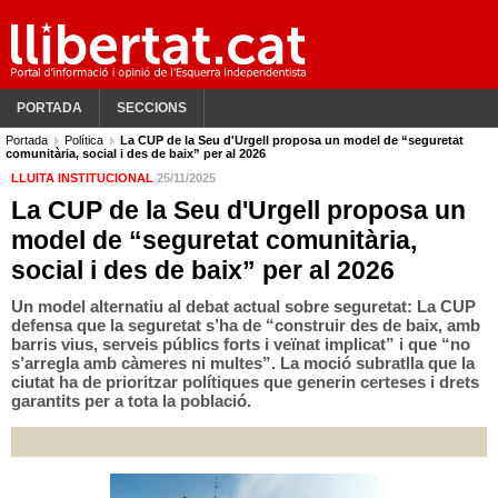
PORTADA
SECCIONS
Portada
Política
La CUP de la Seu d'Urgell proposa un model de “seguretat
comunitària, social i des de baix” per al 2026
LLUITA INSTITUCIONAL
25/11/2025
La CUP de la Seu d'Urgell proposa un
model de “seguretat comunitària,
social i des de baix” per al 2026
Un model alternatiu al debat actual sobre seguretat: La CUP
defensa que la seguretat s’ha de “construir des de baix, amb
barris vius, serveis públics forts i veïnat implicat” i que “no
s’arregla amb càmeres ni multes”. La moció subratlla que la
ciutat ha de prioritzar polítiques que generin certeses i drets
garantits per a tota la població.