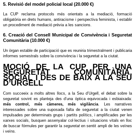
5. Revisió del model policial local (20.000 €)
La CUP reclama protocols més orientats a la mediació, formació
obligatòria en drets humans, antiracisme i perspectiva feminista, i establir
un procediment de mediació prèvia a les sancions.
6. Creació del Consell Municipal de Convivència i Seguretat
Comunitària (10.000 €)
Un òrgan estable de participació que es reuniria trimestralment i publicaria
informes semestrals sobre la convivència i la seguretat a la ciutat.
MOCIÓ DE LA CUP PER UNA
SEGURETAT COMUNITÀRIA,
SOCIAL I DES DE BAIX A LA SEU
D’URGELL
Com succeeix a molts altres llocs, a la Seu d’Urgell, el debat sobre la
seguretat sovint es planteja des d’una òptica equivocada i esbiaixada:
més control, més càmeres, més vigilància
. Les narratives
interessades sobre una suposada falta de seguretat a la ciutat venen
impulsades per determinats grups i partits polítics, i amplificades per les
xarxes socials, busquen assenyalar col·lectius i situacions vitals en lloc
de buscar fórmules per garantir la
seguretat
en sentit ampli de les veïnes
i veïns.