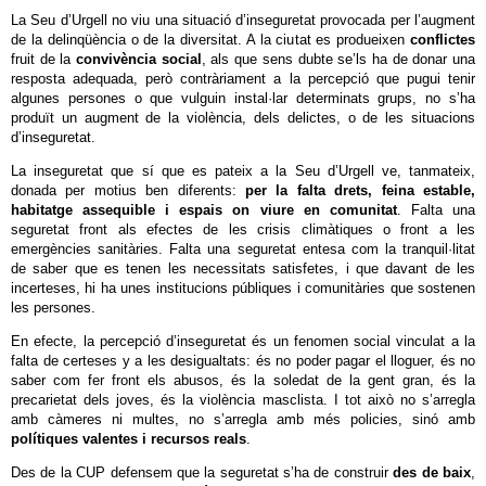
La Seu d’Urgell no viu una situació d’inseguretat provocada per l’augment
de la delinqüència o de la diversitat. A la ciutat es produeixen
conflictes
fruit de la
convivència social
, als que sens dubte se’ls ha de donar una
resposta adequada, però contràriament a la percepció que pugui tenir
algunes persones o que vulguin instal·lar determinats grups, no s’ha
produït un augment de la violència, dels delictes, o de les situacions
d’inseguretat.
La inseguretat que sí que es pateix a la Seu d’Urgell ve, tanmateix,
donada per motius ben diferents:
per la falta drets, feina estable,
habitatge assequible i espais on viure en comunitat
. Falta una
seguretat front als efectes de les crisis climàtiques o front a les
emergències sanitàries. Falta una seguretat entesa com la tranquil·litat
de saber que es tenen les necessitats satisfetes, i que davant de les
incerteses, hi ha unes institucions públiques i comunitàries que sostenen
les persones.
En efecte, la percepció d’inseguretat és un fenomen social vinculat a la
falta de certeses y a les desigualtats: és no poder pagar el lloguer, és no
saber com fer front els abusos, és la soledat de la gent gran, és la
precarietat dels joves, és la violència masclista. I tot això no s’arregla
amb càmeres ni multes, no s’arregla amb més policies, sinó amb
polítiques valentes i recursos reals
.
Des de la CUP defensem que la seguretat s’ha de construir
des de baix
,