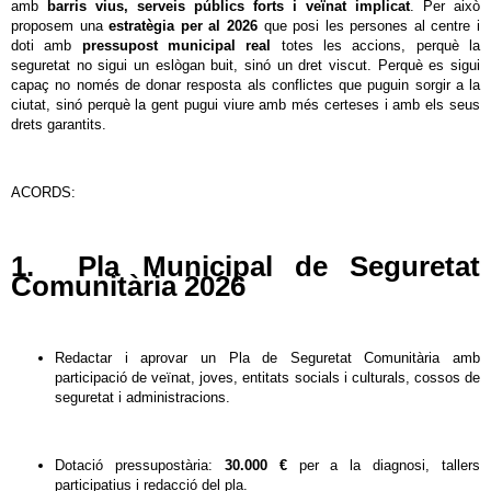
amb
barris vius, serveis públics forts i veïnat implicat
. Per això
proposem una
estratègia per al 2026
que posi les persones al centre i
doti amb
pressupost municipal real
totes les accions, perquè la
seguretat no sigui un eslògan buit, sinó un dret viscut. Perquè es sigui
capaç no només de donar resposta als conflictes que puguin sorgir a la
ciutat, sinó perquè la gent pugui viure amb més certeses i amb els seus
drets garantits.
ACORDS:
1. Pla Municipal de Seguretat
Comunitària 2026
Redactar i aprovar un Pla de Seguretat Comunitària amb
participació de veïnat, joves, entitats socials i culturals, cossos de
seguretat i administracions.
Dotació pressupostària:
30.000 €
per a la diagnosi, tallers
participatius i redacció del pla.