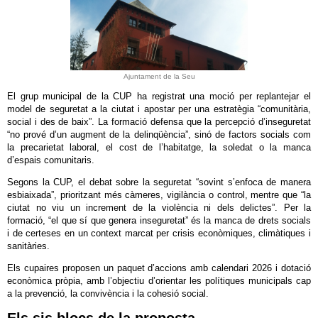
Ajuntament de la Seu
El grup municipal de la CUP ha registrat una moció per replantejar el
model de seguretat a la ciutat i apostar per una estratègia “comunitària,
social i des de baix”. La formació defensa que la percepció d’inseguretat
“no prové d’un augment de la delinqüència”, sinó de factors socials com
la precarietat laboral, el cost de l’habitatge, la soledat o la manca
d’espais comunitaris.
Segons la CUP, el debat sobre la seguretat “sovint s’enfoca de manera
esbiaixada”, prioritzant més càmeres, vigilància o control, mentre que “la
ciutat no viu un increment de la violència ni dels delictes”. Per la
formació, “el que sí que genera inseguretat” és la manca de drets socials
i de certeses en un context marcat per crisis econòmiques, climàtiques i
sanitàries.
Els cupaires proposen un paquet d’accions amb calendari 2026 i dotació
econòmica pròpia, amb l’objectiu d’orientar les polítiques municipals cap
a la prevenció, la convivència i la cohesió social.