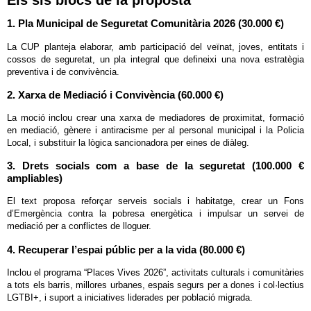
Els sis blocs de la proposta
1. Pla Municipal de Seguretat Comunitària 2026 (30.000 €)
La CUP planteja elaborar, amb participació del veïnat, joves, entitats i
cossos de seguretat, un pla integral que defineixi una nova estratègia
preventiva i de convivència.
2. Xarxa de Mediació i Convivència (60.000 €)
La moció inclou crear una xarxa de mediadores de proximitat, formació
en mediació, gènere i antiracisme per al personal municipal i la Policia
Local, i substituir la lògica sancionadora per eines de diàleg.
3. Drets socials com a base de la seguretat (100.000 €
ampliables)
El text proposa reforçar serveis socials i habitatge, crear un Fons
d’Emergència contra la pobresa energètica i impulsar un servei de
mediació per a conflictes de lloguer.
4. Recuperar l’espai públic per a la vida (80.000 €)
Inclou el programa “Places Vives 2026”, activitats culturals i comunitàries
a tots els barris, millores urbanes, espais segurs per a dones i col·lectius
LGTBI+, i suport a iniciatives liderades per població migrada.