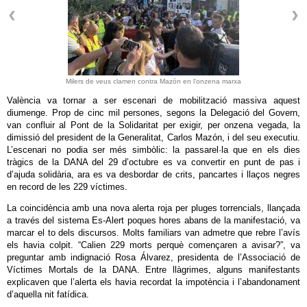
Milers de veus clamen contra Mazón en l'onzena marxa
València va tornar a ser escenari de mobilització massiva aquest
diumenge. Prop de cinc mil persones, segons la Delegació del Govern,
van confluir al Pont de la Solidaritat per exigir, per onzena vegada, la
dimissió del president de la Generalitat, Carlos Mazón, i del seu executiu.
L’escenari no podia ser més simbòlic: la passarel·la que en els dies
tràgics de la DANA del 29 d’octubre es va convertir en punt de pas i
d’ajuda solidària, ara es va desbordar de crits, pancartes i llaços negres
en record de les 229 víctimes.
La coincidència amb una nova alerta roja per pluges torrencials, llançada
a través del sistema Es-Alert poques hores abans de la manifestació, va
marcar el to dels discursos. Molts familiars van admetre que rebre l’avís
els havia colpit. “Calien 229 morts perquè començaren a avisar?”, va
preguntar amb indignació Rosa Álvarez, presidenta de l’Associació de
Víctimes Mortals de la DANA. Entre llàgrimes, alguns manifestants
explicaven que l’alerta els havia recordat la impotència i l’abandonament
d’aquella nit fatídica.