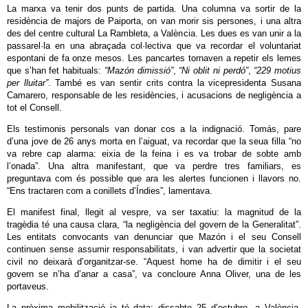
La marxa va tenir dos punts de partida. Una columna va sortir de la
residència de majors de Paiporta, on van morir sis persones, i una altra
des del centre cultural La Rambleta, a València. Les dues es van unir a la
passarel·la en una abraçada col·lectiva que va recordar el voluntariat
espontani de fa onze mesos. Les pancartes tornaven a repetir els lemes
que s’han fet habituals:
“Mazón dimissió”
,
“Ni oblit ni perdó”
,
“229 motius
per lluitar”
. També es van sentir crits contra la vicepresidenta Susana
Camarero, responsable de les residències, i acusacions de negligència a
tot el Consell.
Els testimonis personals van donar cos a la indignació. Tomás, pare
d’una jove de 26 anys morta en l’aiguat, va recordar que la seua filla “no
va rebre cap alarma: eixia de la feina i es va trobar de sobte amb
l’onada”. Una altra manifestant, que va perdre tres familiars, es
preguntava com és possible que ara les alertes funcionen i llavors no.
“Ens tractaren com a conillets d’Índies”, lamentava.
El manifest final, llegit al vespre, va ser taxatiu: la magnitud de la
tragèdia té una causa clara, “la negligència del govern de la Generalitat”.
Les entitats convocants van denunciar que Mazón i el seu Consell
continuen sense assumir responsabilitats, i van advertir que la societat
civil no deixarà d’organitzar-se. “Aquest home ha de dimitir i el seu
govern se n’ha d’anar a casa”, va concloure Anna Oliver, una de les
portaveus.
La pròxima mobilització ja té data: dissabte 25 d’octubre, a València,