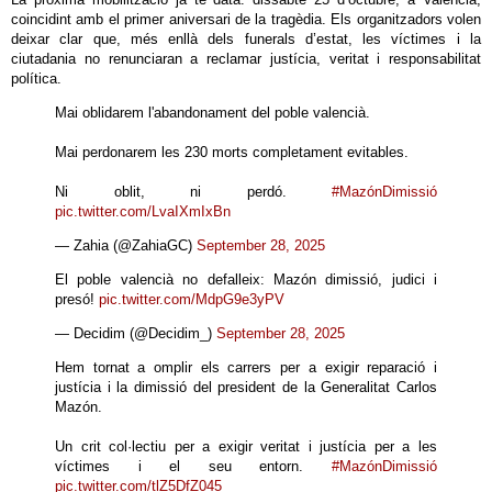
coincidint amb el primer aniversari de la tragèdia. Els organitzadors volen
deixar clar que, més enllà dels funerals d’estat, les víctimes i la
ciutadania no renunciaran a reclamar justícia, veritat i responsabilitat
política.
Mai oblidarem l'abandonament del poble valencià.
Mai perdonarem les 230 morts completament evitables.
Ni oblit, ni perdó.
#MazónDimissió
pic.twitter.com/LvaIXmIxBn
— Zahia (@ZahiaGC)
September 28, 2025
El poble valencià no defalleix: Mazón dimissió, judici i
presó!
pic.twitter.com/MdpG9e3yPV
— Decidim (@Decidim_)
September 28, 2025
Hem tornat a omplir els carrers per a exigir reparació i
justícia i la dimissió del president de la Generalitat Carlos
Mazón.
Un crit col·lectiu per a exigir veritat i justícia per a les
víctimes i el seu entorn.
#MazónDimissió
pic.twitter.com/tlZ5DfZ045