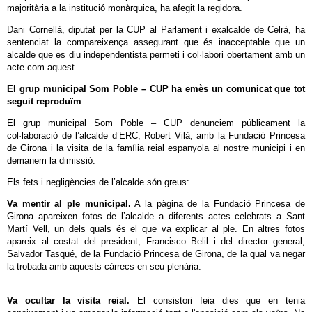
majoritària a la institució monàrquica, ha afegit la regidora.
Dani Cornellà, diputat per la CUP al Parlament i exalcalde de Celrà, ha
sentenciat la compareixença assegurant que és inacceptable que un
alcalde que es diu independentista permeti i col·labori obertament amb un
acte com aquest.
El grup municipal Som Poble – CUP ha emès un comunicat que tot
seguit reproduïm
El grup municipal Som Poble – CUP denunciem públicament la
col·laboració de l’alcalde d’ERC, Robert Vilà, amb la Fundació Princesa
de Girona i la visita de la família reial espanyola al nostre municipi i en
demanem la dimissió:
Els fets i negligències de l’alcalde són greus:
Va mentir al ple municipal.
A la pàgina de la Fundació Princesa de
Girona apareixen fotos de l’alcalde a diferents actes celebrats a Sant
Martí Vell, un dels quals és el que va explicar al ple. En altres fotos
apareix al costat del president, Francisco Belil i del director general,
Salvador Tasqué, de la Fundació Princesa de Girona, de la qual va negar
la trobada amb aquests càrrecs en seu plenària.
Va ocultar la visita reial.
El consistori feia dies que en tenia