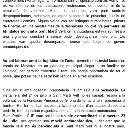
coneixement i va amagar la informació tant a l'oposició com als veïns. No
es va informar de les afectacions, restriccions de mobilitat ni de la
circulació de vehicles. Molts de nosaltres vam patir controls
desproporcionats, sobrevols de drons vulnerant la privacitat, i talls de
carreteres i camins. Alguns veïns van ser retinguts durant hores, privats
de llibertat, en una mostra més de la desmesura policial.
Va permetre un
blindatge policial a Sant Martí Vell
, on la ciutadania estava sotmesa a
una vigilància constant i sense poder desplaçar-se lliurement. Els
vilatans vam quedar desemparats, sense que l’equip de govern
comuniqués res.
Va col·laborar amb la logística de l’acte
, permetent la instal·lació d’un
camió de Movistar en un pàrquing municipal (llogat a un familiar de
l’alcalde) per garantir cobertura i fent una neteja oportunista de tot el
poble, que potser hauria estat ben rebuda en altres ocasions.
S’ha actuat amb opacitat, prepotència i submissió a la monarquia. La
visita reial del 24 de juliol a Sant Martí Vell no és casual: respon a la
voluntat de la Fundació Princesa de Girona de tornar a tenir presència al
territori. Per fer-ho, han necessitat la complicitat d’un alcalde disposat a
cedir-hi, tot i l’oposició majoritària del país a la institució monàrquica.
Som Poble – CUP vam sol·licitar
un ple extraordinari el dimecres 23
de juliol
per aprovar una
moció antimonàrquica
, i declarar que la
família reial
no és benvinguda
a Sant Martí Vell ni al nostre país.