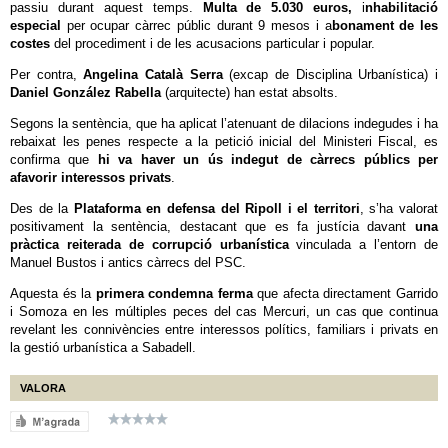
passiu durant aquest temps.
Multa de 5.030 euros,
i
nhabilitació
especial
per ocupar càrrec públic durant 9 mesos i a
bonament de les
costes
del procediment i de les acusacions particular i popular.
Per contra,
Angelina Català Serra
(excap de Disciplina Urbanística) i
Daniel González Rabella
(arquitecte) han estat absolts.
Segons la sentència, que ha aplicat l’atenuant de dilacions indegudes i ha
rebaixat les penes respecte a la petició inicial del Ministeri Fiscal, es
confirma que
hi va haver un ús indegut de càrrecs públics per
afavorir interessos privats
.
Des de la
Plataforma en defensa del Ripoll i el territori
, s’ha valorat
positivament la sentència, destacant que es fa justícia davant
una
pràctica reiterada de corrupció urbanística
vinculada a l’entorn de
Manuel Bustos i antics càrrecs del PSC.
Aquesta és la
primera condemna ferma
que afecta directament Garrido
i Somoza en les múltiples peces del cas Mercuri, un cas que continua
revelant les connivències entre interessos polítics, familiars i privats en
la gestió urbanística a Sabadell.
VALORA