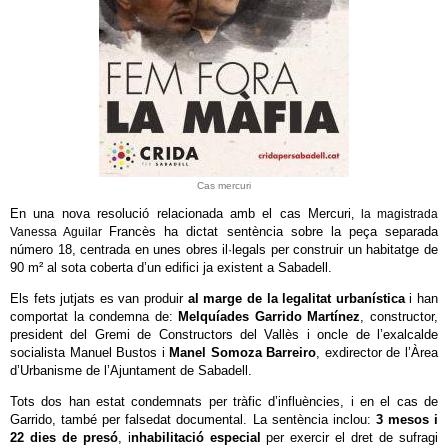
Cas mercuri
En una nova resolució relacionada amb el cas Mercuri
, la magistrada
Francès ha dictat sentència sobre la peça separada
Vanessa Aguilar
número 18, centrada en unes obres il·legals per construir un habitatge de
90 m² al sota coberta d’un edifici ja existent a Sabadell.
Els fets jutjats es van produir
al marge de la legalitat urbanística
i han
comportat la condemna de:
Melquíades Garrido Martínez
, constructor,
president del Gremi de Constructors del Vallès i oncle de l’exalcalde
socialista Manuel Bustos i
Manel Somoza Barreiro
, exdirector de l’Àrea
d’Urbanisme de l’Ajuntament de Sabadell.
Tots dos han estat condemnats per tràfic d’influències, i en el cas de
Garrido, també per falsedat documental. La sentència inclou:
3 mesos i
22 dies de presó
, i
nhabilitació especial
per exercir el dret de sufragi