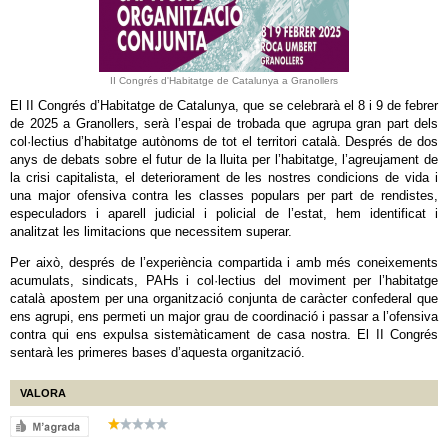
II Congrés d'Habitatge de Catalunya a Granollers
El II Congrés d’Habitatge de Catalunya, que se celebrarà el 8 i 9 de febrer
de 2025 a Granollers, serà l’espai de trobada que agrupa gran part dels
col·lectius d’habitatge autònoms de tot el territori català. Després de dos
anys de debats sobre el futur de la lluita per l’habitatge, l’agreujament de
la crisi capitalista, el deteriorament de les nostres condicions de vida i
una major ofensiva contra les classes populars per part de rendistes,
especuladors i aparell judicial i policial de l’estat, hem identificat i
analitzat les limitacions que necessitem superar.
Per això, després de l’experiència compartida i amb més coneixements
acumulats, sindicats, PAHs i col·lectius del moviment per l’habitatge
català apostem per una organització conjunta de caràcter confederal que
ens agrupi, ens permeti un major grau de coordinació i passar a l’ofensiva
contra qui ens expulsa sistemàticament de casa nostra. El II Congrés
sentarà les primeres bases d’aquesta organització.
VALORA