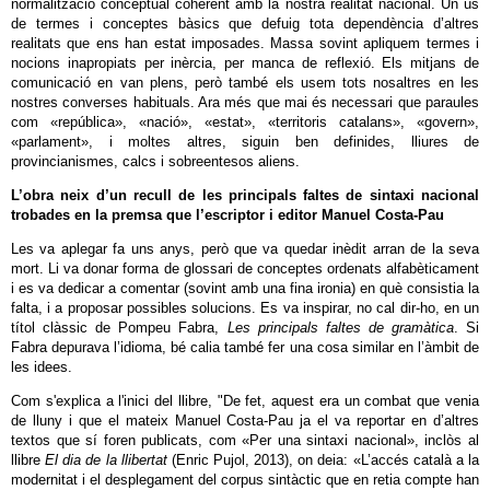
normalització conceptual coherent amb la nostra realitat nacional. Un ús
de termes i conceptes bàsics que defuig tota dependència d’altres
realitats que ens han estat imposades. Massa sovint apliquem termes i
nocions inapropiats per inèrcia, per manca de reflexió. Els mitjans de
comunicació en van plens, però també els usem tots nosaltres en les
nostres converses habituals. Ara més que mai és necessari que paraules
com «república», «nació», «estat», «territoris catalans», «govern»,
«parlament», i moltes altres, siguin ben definides, lliures de
provincianismes, calcs i sobreentesos aliens.
L’obra neix d’un recull de les principals faltes de sintaxi nacional
trobades en la premsa que l’escriptor i editor Manuel Costa-Pau
Les va aplegar fa uns anys, però que va quedar inèdit arran de la seva
mort. Li va donar forma de glossari de conceptes ordenats alfabèticament
i es va dedicar a comentar (sovint amb una fina ironia) en què consistia la
falta, i a proposar possibles solucions. Es va inspirar, no cal dir-ho, en un
títol clàssic de Pompeu Fabra,
Les principals faltes de gramàtica
. Si
Fabra depurava l’idioma, bé calia també fer una cosa similar en l’àmbit de
les idees.
Com s'explica a l'inici del llibre, "De fet, aquest era un combat que venia
de lluny i que el mateix Manuel Costa-Pau ja el va reportar en d’altres
textos que sí foren publicats, com «Per una sintaxi nacional», inclòs al
llibre
El dia de la llibertat
(Enric Pujol, 2013), on deia: «L’accés català a la
modernitat i el desplegament del corpus sintàctic que en retia compte han