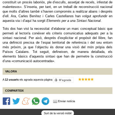
constituït un procés laboriós, ple d’esculls, assetjat de recels, infestat de
malentesos». S’inseria, per tant, en un treball de reconstrucció nacional
que molts d’altres també s’havien compromès a realitzar abans i després
d’ell. Ara, Carles Benítez i Carles Castellanos han volgut aprofundir en
aquesta via i d’aquí ha sorgit
Elements per a una Sintaxi Nacional
.
Tots dos han vist la necessitat d’elaborar un marc conceptual bàsic que
permeti al lector/a conèixer els criteris comunicatius adequats per a la
sintaxi nacional. Per això, després d’explicitar el propòsit del llibre, fan
una definició precisa de l’espai territorial de referència i del seu entorn
més pròxim, ja que l’objectiu és donar una visió del món pròpia dels
Països Catalans. Tot seguit, defineixen, de manera detallada, els
elements bàsics d’aquesta sintaxi que han de permetre la construcció
d’una «comunicació autocentrada».
VALORA
A
12 usuaris
els agrada aquesta pàgina
COMPARTEIX
Enviar notícia
Surt de la versió mòbil