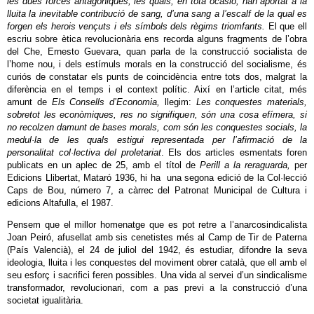
les dues forces antagòniques, les quals, en tota ocasió, han aportat a la
lluita la inevitable contribució de sang, d’una sang a l’escalf de la qual es
forgen els herois vençuts i els símbols dels règims triomfants.
El que ell
escriu sobre ètica revolucionària ens recorda alguns fragments de l’obra
del Che, Ernesto Guevara, quan parla de la construcció socialista de
l’home nou, i dels estímuls morals en la construcció del socialisme, és
curiós de constatar els punts de coincidència entre tots dos, malgrat la
diferència en el temps i el context polític. Així en l’article citat, més
amunt de
Els Consells d’Economia,
llegim:
Les conquestes materials,
sobretot les econòmiques, res no signifiquen, són una cosa efímera, si
no recolzen damunt de bases morals, com són les conquestes socials, la
medul·la de les quals estigui representada per l’afirmació de la
personalitat col·lectiva del proletariat
. Els dos articles esmentats
foren
publicats en un aplec de 25, amb el títol de
Perill a la reraguarda,
per
Edicions Llibertat, Mataró 1936, hi ha una segona edició de la Col·lecció
Caps de Bou, número 7, a càrrec del Patronat Municipal de Cultura i
edicions Altafulla, el 1987.
Pensem que el millor homenatge que es pot retre a l’anarcosindicalista
Joan Peiró, afusellat amb sis cenetistes més al Camp de Tir de Paterna
(País Valencià), el 24 de juliol del 1942, és estudiar, difondre la seva
ideologia, lluita i les conquestes del moviment obrer català, que ell amb el
seu esforç i sacrifici feren possibles. Una vida al servei d’un sindicalisme
transformador, revolucionari, com a pas previ a la construcció d’una
societat igualitària.