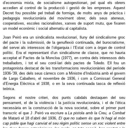
d’economia mixta, de socialisme autogestionari, pel qual els obrers
accedien al control de la producció i gestió de les empreses. Aquest
Decret fou possible pel treball de formiga, de molts anys de pràctica i
pedagogia revolucionària del moviment obrer, dels seus ateneus,
cooperatives, escoles racionalistes, xarxes de suport mutu, que fixaren
un model econòmic i social alternatiu al capitalista.
Joan Peiró era un sindicalista revolucionari, lluny del sindicalisme groc
del pacte i la submissió, de la genuflexió continuada, del burocratisme,
del servei als interessos de l’oligarquia i l’Estat com a òrgan de control
polític. Era el representant d’un sindicalisme de classe, que no hauria
acceptat el Pactes de la Moncloa (1977), en contra dels interessos dels
treballadors, i tot el seu corol·lari dels pactes de Toledo. Ell fou un
protagonista destacat de les transformacions revolucionàries del període
1936-’39, des dels seus càrrecs com a Ministre d’Indústria amb el govern
de Largo Caballero, el novembre de 1936, i com a Comissari General
d’Energia Elèctrica el 1938, o en la seva continuada tasca de reflexió
teòrica.
Segons el nostre criteri, dos punts cabdals destaquen del seu
pensament, el de la violència i la justícia revolucionària, i el de l’ètica
necessària en la construcció de la nova societat, sobre el primer punt
transcric el que J .Peiró va escriure a
La pistola amb la Creu, a Combat
de Mataró el 18 d’abril del 1936,
El que no sabem és que hi hagi al món
cap poble que hagi canviat
el seu règim polític sense
un xoc violent entre