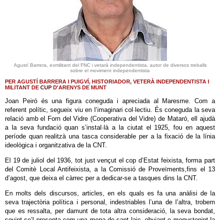
Agustí Barrera, exmilitant del FNC i vetarà independentista, autor de diversos treballs
sobre el moviment independentista
PER AGUSTÍ BARRERA I PUIGVÍ, HISTORIADOR, VETERÀ INDEPENDENTISTA I
MILITANT DE
CUP
D'ARENYS DE MUNT
Joan Peiró és una figura coneguda i apreciada al Maresme. Com a
referent polític, segueix viu en l’imaginari col·lectiu. És coneguda la seva
relació amb el Forn del Vidre (Cooperativa del Vidre) de Mataró, ell ajudà
a la seva fundació quan s’instal·là a la ciutat el 1925, fou en aquest
període quan realitzà una tasca considerable per a la fixació de la línia
ideològica i organitzativa de la CNT.
El 19 de juliol del 1936, tot just vençut el cop d’Estat feixista, forma part
del Comitè Local Antifeixista, a la Comissió de Proveïments,fins el 13
d’agost, que deixa el càrrec per a dedicar-se a tasques dins la CNT.
En molts dels discursos, articles, en els quals es fa una anàlisi de la
seva trajectòria política i personal, indestriables l’una de l’altra, trobem
que es ressalta, per damunt de tota altra consideració, la seva bondat,
sovint se’l presenta com una mena de sant laic, obviant o menystenint la