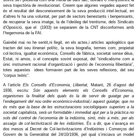
seva trajectòria de revolucionari. Creiem que algunes vegades aquest fet
és el resultat del desconeixement de la seva producció intel·lectual, en
d’altres hi ha una voluntat, per part de sectors benestants i benpensants,
de recuperar la seva imatge, la de l’ideòleg del trentisme, dels Sindicats
d’Oposició, que el (1933) se separaren de la CNT disconformes amb
l’hegemonia de la FAI.
Gairebé mai no he sentit,ni llegit, en els actes,i articles apologètics que
tracten del seu itinerari polític, la seva biografia, termes com, propietat
col·lectiva, igualtat econòmica, Consells de fàbrica, societat sense déus,
Estat, ni amos, o el concepte sovint exposat, del “sindicalisme com a
únic instrument racional d’organització i gestió de l’economia llibertària”,
totes aquestes idees formaven part de les seves reflexions, del seu
“corpus teòric”.
A l’article
Els Consells d’Economia, Llibertat,
Mataró, 26 d’agost del
1936, escriu:
Són aquests elements els Consells d’Economia,
organismes la finalitat dels quals és la de servir de guiatge per a
l’endegament del nou ordre econòmico-industrial,i aquest guiatge, que no
és més que la base de les estructuracions sociològiques superiors a la
societat capitalista, serà un formidable i immediat ajut per a la pràctica no
sols del control de l’economia de la indústria, sinó, més a més, per als
assaigs de col·lectivització de les indústries.
És a dir, que s’avança en
dos mesos al Decret de Col·lectivitzacions d’Indústries i Comerços del
Govern de la Generalitat del 24/10/1936, pel qual s’iniciava un model