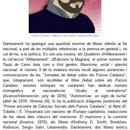
Xavier Romeu, militant i pensador independentista
Darrerament ha aparegut una quantitat enorme de llibres referits al fet
nacional, a part de les múltiples referències a la premsa en general i, no
cal dir-ho, a la política. En són una mostra: els
Quaderns d'Alliberament
i
la col·lecció "Alliberament", d'Edicions la Magrana; el primer número de
Taula de Canvi
duia com a títol genèric
Marxisme, estat i qüestió
nacional
; el número 3 de la mateixa revista recull algunes ponències i
comunicacions de les "Jornades de debat sobre els Països Catalans",
que, íntegrament, són recollides al llibre
Debat sobre els Països
Catalans
; revistes teòriques no catalanes han dedicat número
monogràfics al nacionalisme: "Asalto al centralismo"
(
Avance/Intervención
, juny de 1976), "Autonomías: un siglo de lucha"
(abril de 1978,
Historia 16
); hi ha la publicació d'algunes ponències del
"Primer encontre de Ciències Socials dels Països Catalans"; el llibre d'I.
Tubella i E. Vinyamata
Les nacions de l'Europa capitalista
, traduccions
de les obres dels clàssics del marxisme:
El marxismo y la cuestión
nacional
(Avance, 1976), els llibres d'Anthony D. Smith, Borokhov,
Rodinson, Sergio Salvi, Letamendía. Darrerament, dos llibres teòrics