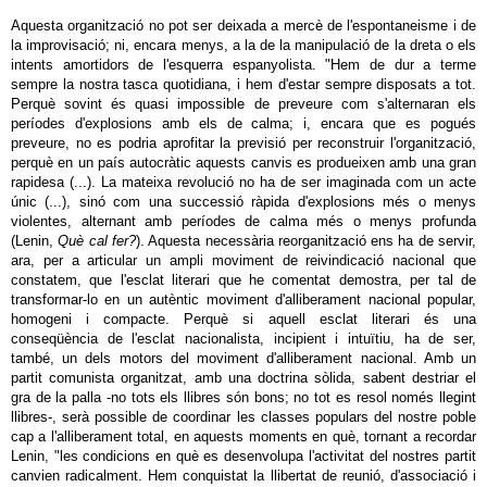
Aquesta organització no pot ser deixada a mercè de l'espontaneisme i de
la improvisació; ni, encara menys, a la de la manipulació de la dreta o els
intents amortidors de l'esquerra espanyolista. "Hem de dur a terme
sempre la nostra tasca quotidiana, i hem d'estar sempre disposats a tot.
Perquè sovint és quasi impossible de preveure com s'alternaran els
períodes d'explosions amb els de calma; i, encara que es pogués
preveure, no es podria aprofitar la previsió per reconstruir l'organització,
perquè en un país autocràtic aquests canvis es produeixen amb una gran
rapidesa (...). La mateixa revolució no ha de ser imaginada com un acte
únic (...), sinó com una successió ràpida d'explosions més o menys
violentes, alternant amb períodes de calma més o menys profunda
(Lenin,
Què cal fer?
). Aquesta necessària reorganització ens ha de servir,
ara, per a articular un ampli moviment de reivindicació nacional que
constatem, que l'esclat literari que he comentat demostra, per tal de
transformar-lo en un autèntic moviment d'alliberament nacional popular,
homogeni i compacte. Perquè si aquell esclat literari és una
conseqüència de l'esclat nacionalista, incipient i intuïtiu, ha de ser,
també, un dels motors del moviment d'alliberament nacional. Amb un
partit comunista organitzat, amb una doctrina sòlida, sabent destriar el
gra de la palla -no tots els llibres són bons; no tot es resol només llegint
llibres-, serà possible de coordinar les classes populars del nostre poble
cap a l'alliberament total, en aquests moments en què, tornant a recordar
Lenin, "les condicions en què es desenvolupa l'activitat del nostres partit
canvien radicalment. Hem conquistat la llibertat de reunió, d'associació i