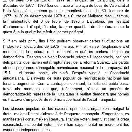
11 de setembre del 1976 i 1977 al Principat de Catalunya, dels 9
d'octubre del 1977 i 1978 (concentració a la plaça de bous de València) al
País Valencià; en menor grau, les manifestacions del 30 d'octubre de
1977 i el 30 de desembre de 1978 a la Ciutat de Mallorca; d'aquí, també,
la manifestació del 8 de febrer de 1976 a Barcelona, per l'estatut
d'autonomia. I d'aquí, és clar, la gran quantitat de literatura sobre la
qüestió, a la qual m'he referit al primer paràgraf.
Si filem més prim, fins i tot podríem observar certes fluctuacions en
l'índex reivindicatiu des del 1975 fins ara. Primer, va ser l'explosió; era el
moment de la ruptura; o el moment en què es parlava de ruptura
democràtica. Després va venir l'operació reforma i l'acceptació, per part
dels partits que havien estat rupturistes, de la reforma Suárez. Els partits
oferien programes d'innegable reivindicació nacional a la campanya del
15-J, i el nostre poble, els votà. Després vingué la Constitució
anticatalana. Els nivells de lluita popular de reivindicació nacional han
tonar a augmentar. Com a contrapunt constant, la lluita del poble basc:
treva als moments en què, teòricament, s'inicia un procés de
democratització; represa de la lluita quan la realitat demostra que només
es tractava d'un procés de reforma superficial de l'estat franquista.
Les classes populars de les nacions oprimides s'organitzen, malgrat la
dreta, malgrat l'intent d'absorció de l'esquerra espanyola. S'organitzen, es
manifesten i consumeixen literatura. I també voten: hem vist com la dreta
nacionalista ha perdut vots; i com han experimentat un increment les
esquerres independentistes.