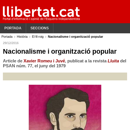
PORTADA
SECCIONS
Portada
Història
El fil roig
Nacionalisme i organització popular
29/12/2016
Nacionalisme i organització popular
Article de
Xavier Romeu i Juvé
, publicat a la
revista
Lluita
del
PSAN núm. 77, el juny del 1979