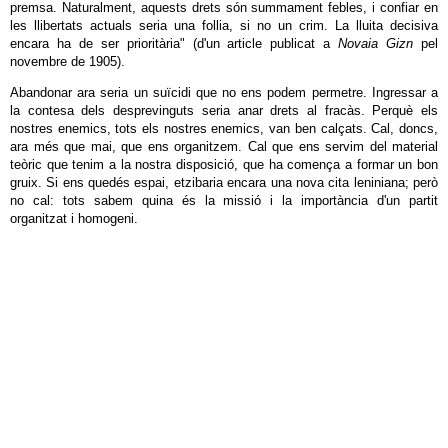
premsa. Naturalment, aquests drets són summament febles, i confiar en
les llibertats actuals seria una follia, si no un crim. La lluita decisiva
encara ha de ser prioritària" (d'un article publicat a
Novaia Gizn
pel
novembre de 1905).
Abandonar ara seria un suïcidi que no ens podem permetre. Ingressar a
la contesa dels desprevinguts seria anar drets al fracàs. Perquè els
nostres enemics, tots els nostres enemics, van ben calçats. Cal, doncs,
ara més que mai, que ens organitzem. Cal que ens servim del material
teòric que tenim a la nostra disposició, que ha comença a formar un bon
gruix. Si ens quedés espai, etzibaria encara una nova cita leniniana; però
no cal: tots sabem quina és la missió i la importància d'un partit
organitzat i homogeni.