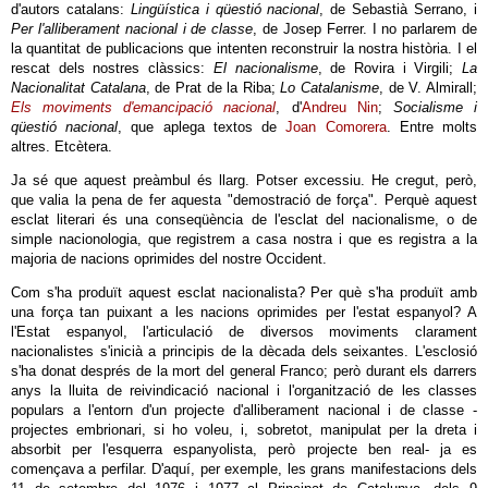
d'autors catalans:
Lingüística i qüestió nacional
, de Sebastià Serrano, i
Per l'alliberament nacional i de classe
, de Josep Ferrer. I no parlarem de
la quantitat de publicacions que intenten reconstruir la nostra història. I el
rescat dels nostres clàssics:
El nacionalisme
, de Rovira i Virgili;
La
Nacionalitat Catalana
, de Prat de la Riba;
Lo Catalanisme
, de V. Almirall;
Els moviments d'emancipació nacional
, d'
Andreu Nin
;
Socialisme i
qüestió nacional
, que aplega textos de
Joan Comorera
. Entre molts
altres. Etcètera.
Ja sé que aquest preàmbul és llarg. Potser excessiu. He cregut, però,
que valia la pena de fer aquesta "demostració de força". Perquè aquest
esclat literari és una conseqüència de l'esclat del nacionalisme, o de
simple nacionologia, que registrem a casa nostra i que es registra a la
majoria de nacions oprimides del nostre Occident.
Com s'ha produït aquest esclat nacionalista? Per què s'ha produït amb
una força tan puixant a les nacions oprimides per l'estat espanyol? A
l'Estat espanyol, l'articulació de diversos moviments clarament
nacionalistes s'inicià a principis de la dècada dels seixantes. L'esclosió
s'ha donat després de la mort del general Franco; però durant els darrers
anys la lluita de reivindicació nacional i l'organització de les classes
populars a l'entorn d'un projecte d'alliberament nacional i de classe -
projectes embrionari, si ho voleu, i, sobretot, manipulat per la dreta i
absorbit per l'esquerra espanyolista, però projecte ben real- ja es
començava a perfilar. D'aquí, per exemple, les grans manifestacions dels