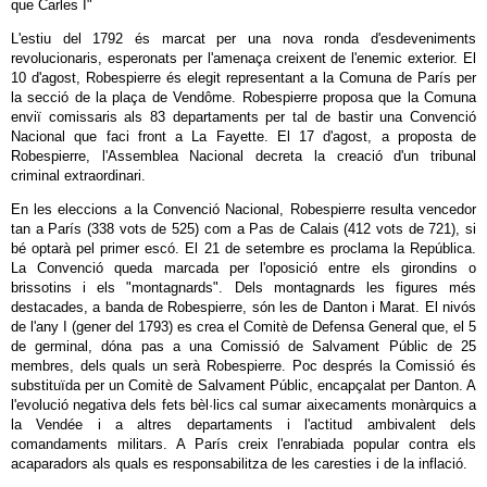
que Carles I"
L'estiu del 1792 és marcat per una nova ronda d'esdeveniments
revolucionaris, esperonats per l'amenaça creixent de l'enemic exterior. El
10 d'agost, Robespierre és elegit representant a la Comuna de París per
la secció de la plaça de Vendôme. Robespierre proposa que la Comuna
enviï comissaris als 83 departaments per tal de bastir una Convenció
Nacional que faci front a La Fayette. El 17 d'agost, a proposta de
Robespierre, l'Assemblea Nacional decreta la creació d'un tribunal
criminal extraordinari.
En les eleccions a la Convenció Nacional, Robespierre resulta vencedor
tan a París (338 vots de 525) com a Pas de Calais (412 vots de 721), si
bé optarà pel primer escó. El 21 de setembre es proclama la República.
La Convenció queda marcada per l'oposició entre els girondins o
brissotins i els "montagnards". Dels montagnards les figures més
destacades, a banda de Robespierre, són les de Danton i Marat. El nivós
de l'any I (gener del 1793) es crea el Comitè de Defensa General que, el 5
de germinal, dóna pas a una Comissió de Salvament Públic de 25
membres, dels quals un serà Robespierre. Poc després la Comissió és
substituïda per un Comitè de Salvament Públic, encapçalat per Danton. A
l'evolució negativa dels fets bèl·lics cal sumar aixecaments monàrquics a
la Vendée i a altres departaments i l'actitud ambivalent dels
comandaments militars. A París creix l'enrabiada popular contra els
acaparadors als quals es responsabilitza de les caresties i de la inflació.