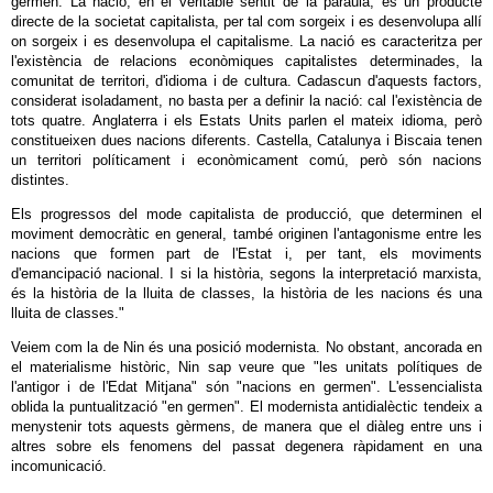
germen. La nació, en el veritable sentit de la paraula, és un producte
directe de la societat capitalista, per tal com sorgeix i es desenvolupa allí
on sorgeix i es desenvolupa el capitalisme. La nació es caracteritza per
l'existència de relacions econòmiques capitalistes determinades, la
comunitat de territori, d'idioma i de cultura. Cadascun d'aquests factors,
considerat isoladament, no basta per a definir la nació: cal l'existència de
tots quatre. Anglaterra i els Estats Units parlen el mateix idioma, però
constitueixen dues nacions diferents. Castella, Catalunya i Biscaia tenen
un territori políticament i econòmicament comú, però són nacions
distintes.
Els progressos del mode capitalista de producció, que determinen el
moviment democràtic en general, també originen l'antagonisme entre les
nacions que formen part de l'Estat i, per tant, els moviments
d'emancipació nacional. I si la història, segons la interpretació marxista,
és la història de la lluita de classes, la història de les nacions és una
lluita de classes."
Veiem com la de Nin és una posició modernista. No obstant, ancorada en
el materialisme històric, Nin sap veure que "les unitats polítiques de
l'antigor i de l'Edat Mitjana" són "nacions en germen". L'essencialista
oblida la puntualització "en germen". El modernista antidialèctic tendeix a
menystenir tots aquests gèrmens, de manera que el diàleg entre uns i
altres sobre els fenomens del passat degenera ràpidament en una
incomunicació.