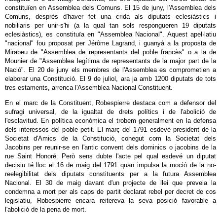
constituïen en Assemblea dels Comuns. El 15 de juny, l'Assemblea dels
Comuns, després d'haver fet una crida als diputats eclesiàstics i
nobiliaris per unir-s'hi (a la qual tan sols respongueren 19 diputats
eclesiàstics), es constituïa en "Assemblea Nacional". Aquest apel·latiu
"nacional" fou proposat per Jérôme Lagrand, i guanyà a la proposta de
Mirabeu de "Assemblea de representants del poble francès" o a la de
Mounier de "Assemblea legítima de representants de la major part de la
Nació". El 20 de juny els membres de l'Assemblea es comprometien a
elaborar una Constitució. El 9 de juliol, ara ja amb 1200 diputats de tots
tres estaments, arrenca l'Assemblea Nacional Constituent.
En el marc de la Constituent, Robespierre destaca com a defensor del
sufragi universal, de la igualtat de drets polítics i de l'abolició de
l'esclavitud. En política econòmica el trobem generalment en la defensa
dels interessos del poble petit. El març del 1791 esdevé president de la
Societat d'Amics de la Constitució, conegut com la Societat dels
Jacobins per reunir-se en l'antic convent dels dominics o jacobins de la
rue Saint Honoré. Però sens dubte l'acte pel qual esdevé un diputat
decisiu té lloc el 16 de maig del 1791 quan impulsa la moció de la no-
reelegibilitat dels diputats constituents per a la futura Assemblea
Nacional. El 30 de maig davant d'un projecte de llei que preveia la
condemna a mort per als caps de partit declarat rebel per decret de cos
legislatiu, Robespierre encara reitereva la seva posició favorable a
l'abolició de la pena de mort.