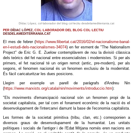
Dídac López, col·laborador del blog col·lectiu desdelamediterrania.cat
PER
DÍDAC LÓPEZ
, COL·LABORADOR DEL BLOG COL·LECTIU
DESDELAMEDITERRANIA.CAT
El mes de febrer (
https://www.llibertat.cat/2016/02/el-nacionalisme-banal-
en-l-estudi-dels-nacionalismes-34074
) en fer esment de "The Nationalism
Project" de Eric G. E. Zuelow contemplàvem de nou la divisió clàssica
dels teòrics del fet nacional entre essencialistes i modernistes. Si per als
primers, el fet nacional té un origen remot (antic, pre-modern), per als
segons, el fenomen nacional és un fenomen exclusiu de la modernitat.
És fàcil caricaturitzar les dues posicions.
Llegim per exemple un parell de paràgrafs d'Andreu Nin
(
https://www.marxists.org/catala/nin/moviments/introduccio.htm
):
"Els moviments d'emancipació nacional són un fenomen propi de la
societat capitalista, per tal com el fonament econòmic de la nació és el
desenvolupament de l'intercanvi damunt la base de l'economia capitalista.
Les formes de la societat primitiva (tribu, clan, etc.) corresponien a
diversos graus de desenvolupament de la humanitat. Les unitats
polítiques i socials de l'antigor i de l'Edat Mitjana només eren nacions en