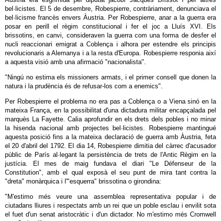
bel·licistes. El 5 de desembre, Robespierre, contràriament, denunciava el
bel·licisme francès envers Àustria. Per Robespierre, anar a la guerra era
posar en perill el règim constitucional i fer el joc a Lluís XVI. Els
brissotins, en canvi, consideraven la guerra com una forma de desfer el
nucli reaccionari emigrat a Coblença i alhora per estendre els principis
revolucionaris a Alemanya i a la resta d'Europa. Robespierre responia així
a aquesta visió amb una afirmació "nacionalista".
"Ningú no estima els missioners armats, i el primer consell que donen la
natura i la prudència és de refusar-los com a enemics".
Per Robespierre el problema no era pas a Coblença o a Viena sinó en la
mateixa França, en la possibilitat d'una dictadura militar encapçalada pel
marquès La Fayette. Calia aprofundir en els drets dels pobles i no minar
la hisenda nacional amb projectes bel·licistes. Robespierre mantingué
aquesta posició fins a la mateixa declaració de guerra amb Àustria, feta
el 20 d'abril del 1792. El dia 14, Robespierre dimitia del càrrec d'acusador
públic de París al·legant la persistència de trets de l'Antic Règim en la
justícia. El mes de maig fundava el diari "Le Défenseur de la
Constitution", amb el qual exposà el seu punt de mira tant contra la
"dreta" monàrquica i l'"esquerra" brissotina o girondina:
"M'estimo més veure una assemblea representativa popular i de
ciutadans lliures i respectats amb un rei que un poble esclau i envilit sota
el fuet d'un senat aristocràtic i d'un dictador. No m'estimo més Cromwell