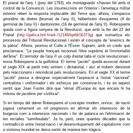
El prairal de l'any I (juny del 1793), els montagnards s'havien fet amb el
control de la Convenció. Les insurreccions en l'interior i l'amenaça militar
exterior reben la resposta implacable del Terror que, alhora, s'empassa
girondins de dretes (brumari de l'any II), hébertistes d'esquerres (4 de
germinal de l'any II) i dantonistes (16 de germinal de l'any II). Robespierre
queda com a figura senyera de la Revolució, que amb la llei del 22 del
Prairal (
http://gallica.bnf.fr/ark:/12148/bpt6k56373g
) que sumaritza els
processos del Tribunal Revolucionari i estén el concepte de "enemics de
la pàtria". Alhora, promou el Culte a l'Ésser Suprem, amb un credo que
proclamava: "Le peuple français reconnoit l'être supréme et l'immortalité
del'âme". El termidor de l'any II un colp d'estat talla el cicle revolucionari i
envia Robespierre a la guillotina. El terme "jacobí" quedà associat durant
el segle XIX al partit més extrem i dictatorial, i així el trobem denostat
pels reaccionaris i reivindicat pels revolucionaris. En el segle XX el terme
"jacobí" passa a designar especialment l'aspiració a l'estat "nacional"
centralista i uniformador i els esforços per conservar-lo, i és en aquest
sentit que Joan Fuster dirà que "elmal d'Europa és que encara hi ha
milions de jacobins per civilitzar".
Si en temps del darrer Robespierre el concepte modern, unívoc, de nació
jugava certament un rol progressiu en afirmar els interessos de la
burgesia com a interessos nacionals i fer de palanca en l'eliminació de
les recialles "semifeudals". Ja fa, però, unes quantes dècades que la
contradicció entre l'estat-nació i el desenvolupament del capitalisme com
a sistema mundial es deixa sentir de manera ben tràgica.