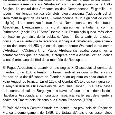
hi veuríem esmentats els "Atrebates" com un dels pobles de la Gallia
Belgica. La capital dels Atrebates es deia Nemetocenna. El gentilici i el
topònim en llengua cèltica són d'etimologia anodina (*adtrebati vol dir
literalment la gent de les viles, i Nemetocenna té un significat de centre
religiós). La romanització transformà Nemetocenna en Nemetacum
Atrebatum. Eventualment la ciutat apareix esmentada ja com a
"Athrebate" (segle IX) i "Arras" (segle XII): l'etimologia queda més clara
en l'exònim germànic de la població, Atrecht. És a partir de la ciutat,
doncs, que cal entendre la referència al "pagus Atrebatensis", que apareix
en un document del 853 que ens diu que el comte Waltcaudus era comte
d'Atrebate i d'Ostrevent. El Pagus Atrebatensis acaba donant lloc al
comtat d'Artois que, en neollatí, s'interpreta com a Artesia. Vet ací doncs
la nació artesiana del títol de la memòria de Robespierre.
El Pagus Atrebatensis apareix en els segles X-XI associat al comtat de
Flandes. En el 1180 el territori juntament amb altres dominis flamencs va
fer part de la dot d'Elisabet de Flandes quan aquesta es casà amb el rei
Felip August de França. En el 1237, el Comtat d'Artois es configura com
a senyoriu d'un dels fills cavalers de Sant Lluís, Robert. En el 1382 passà
a la corona ducal de Borgonya i, a través d'aquesta, als dominis dels
Habsburg. Associada a la monarquia hispànica, va fer part dels territoris
cedits pel Tractat dels Pirineus a la Corona Francesa (1659).
El País d'Artois o Comtat d'Artois era, doncs, una província del Regne de
França a començament del 1789. Els Estats d'Artois o les assemblees