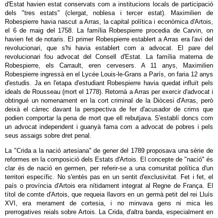
d'Estat havien estat conservats com a institucions locals de participació
dels "tres estats" (clergat, noblesa i tercer estat). Maximilien de
Robespierre havia nascut a Arras, la capital política i econòmica d'Artois,
el 6 de maig del 1758. La família Robespierre procedia de Carvin, on
havien fet de notaris. El primer Robespierre establert a Arras era l'avi del
revolucionari, que s'hi havia establert com a advocat. El pare del
revolucionari fou advocat del Consell d'Estat. La família materna de
Robespierre, els Carrault, eren cervesers. A 11 anys, Maximilien
Robespierre ingressà en el Lycée Louis-le-Grans a París, on faria 12 anys
d'estudis. Ja en l'etapa d'estudiant Robespierre havia quedat influït pels
ideals de Rousseau (mort el 1778). Retornà a Arras per exercir d'advocat i
obtingué un nomenament en la cort criminal de la Diòcesi d'Arras, però
deixà el càrrec davant la perspectiva de fer d'acusador de crims que
podien comportar la pena de mort que ell rebutjava. S'establí doncs com
un advocat independent i guanyà fama com a advocat de pobres i pels
seus assaigs sobre dret penal.
La "Crida a la nació artesiana" de gener del 1789 proposava una sèrie de
reformes en la composició dels Estats d'Artois. El concepte de "nació" és
clar és de nació en germen, per referir-se a una comunitat política d'un
territori específic. No s'entés pas en un sentit d'exclusivitat. Fet i fet, el
país o província d'Artois era nítidament integrat al Regne de França. El
títol de comte d'Artois, que requeia llavors en un germà petit del rei Lluís
XVI, era merament de cortesia, i no minvava gens ni mica les
prerrogatives reials sobre Artois. La Crida, d'altra banda, especialment en