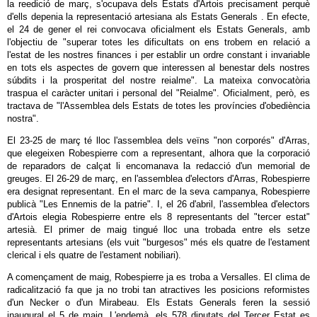
la reedició de març, s'ocupava dels Estats d'Artois precisament perquè
d'ells depenia la representació artesiana als Estats Generals . En efecte,
el 24 de gener el rei convocava oficialment els Estats Generals, amb
l'objectiu de "superar totes les dificultats on ens trobem en relació a
l'estat de les nostres finances i per establir un ordre constant i invariable
en tots els aspectes de govern que interessen al benestar dels nostres
súbdits i la prosperitat del nostre reialme". La mateixa convocatòria
traspua el caràcter unitari i personal del "Reialme". Oficialment, però, es
tractava de "l'Assemblea dels Estats de totes les províncies d'obediència
nostra".
El 23-25 de març té lloc l'assemblea dels veïns "non corporés" d'Arras,
que elegeixen Robespierre com a representant, alhora que la corporació
de reparadors de calçat li encomanava la redacció d'un memorial de
greuges. El 26-29 de març, en l'assemblea d'electors d'Arras, Robespierre
era designat representant. En el marc de la seva campanya, Robespierre
publicà "Les Ennemis de la patrie". I, el 26 d'abril, l'assemblea d'electors
d'Artois elegia Robespierre entre els 8 representants del "tercer estat"
artesià. El primer de maig tingué lloc una trobada entre els setze
representants artesians (els vuit "burgesos" més els quatre de l'estament
clerical i els quatre de l'estament nobiliari).
A començament de maig, Robespierre ja es troba a Versalles. El clima de
radicalització fa que ja no trobi tan atractives les posicions reformistes
d'un Necker o d'un Mirabeau. Els Estats Generals feren la sessió
inaugural el 5 de maig. L'endemà, els 578 diputats del Tercer Estat es