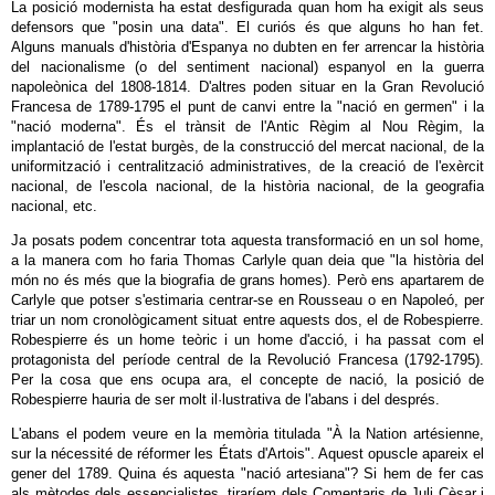
La posició modernista ha estat desfigurada quan hom ha exigit als seus
defensors que "posin una data". El curiós és que alguns ho han fet.
Alguns manuals d'història d'Espanya no dubten en fer arrencar la història
del nacionalisme (o del sentiment nacional) espanyol en la guerra
napoleònica del 1808-1814. D'altres poden situar en la Gran Revolució
Francesa de 1789-1795 el punt de canvi entre la "nació en germen" i la
"nació moderna". És el trànsit de l'Antic Règim al Nou Règim, la
implantació de l'estat burgès, de la construcció del mercat nacional, de la
uniformització i centralització administratives, de la creació de l'exèrcit
nacional, de l'escola nacional, de la història nacional, de la geografia
nacional, etc.
Ja posats podem concentrar tota aquesta transformació en un sol home,
a la manera com ho faria Thomas Carlyle quan deia que "la història del
món no és més que la biografia de grans homes). Però ens apartarem de
Carlyle que potser s'estimaria centrar-se en Rousseau o en Napoleó, per
triar un nom cronològicament situat entre aquests dos, el de Robespierre.
Robespierre és un home teòric i un home d'acció, i ha passat com el
protagonista del període central de la Revolució Francesa (1792-1795).
Per la cosa que ens ocupa ara, el concepte de nació, la posició de
Robespierre hauria de ser molt il·lustrativa de l'abans i del després.
L'abans el podem veure en la memòria titulada "À la Nation artésienne,
sur la nécessité de réformer les États d'Artois". Aquest opuscle apareix el
gener del 1789. Quina és aquesta "nació artesiana"? Si hem de fer cas
als mètodes dels essencialistes, tiraríem dels Comentaris de Juli Cèsar i