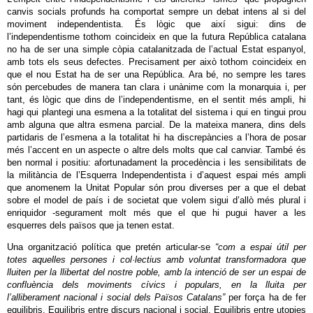
canvis socials profunds ha comportat sempre un debat intens al si del
moviment independentista. És lògic que així sigui: dins de
l’independentisme tothom coincideix en que la futura República catalana
no ha de ser una simple còpia catalanitzada de l’actual Estat espanyol,
amb tots els seus defectes. Precisament per això tothom coincideix en
que el nou Estat ha de ser una República. Ara bé, no sempre les tares
són percebudes de manera tan clara i unànime com la monarquia i, per
tant, és lògic que dins de l’independentisme, en el sentit més ampli, hi
hagi qui plantegi una esmena a la totalitat del sistema i qui en tingui prou
amb alguna que altra esmena parcial. De la mateixa manera, dins dels
partidaris de l’esmena a la totalitat hi ha discrepàncies a l’hora de posar
més l’accent en un aspecte o altre dels molts que cal canviar. També és
ben normal i positiu: afortunadament la procedència i les sensibilitats de
la militància de l’Esquerra Independentista i d’aquest espai més ampli
que anomenem la Unitat Popular són prou diverses per a que el debat
sobre el model de país i de societat que volem sigui d’allò més plural i
enriquidor -segurament molt més que el que hi pugui haver a les
esquerres dels països que ja tenen estat.
Una organització política que pretén articular-se
“com a espai útil per
totes aquelles persones i col·lectius amb voluntat transformadora que
lluiten per la llibertat del nostre poble, amb la intenció de ser un espai de
confluència dels moviments cívics i populars, en la lluita per
l’alliberament nacional i social dels Països Catalans”
per força ha de fer
equilibris. Equilibris entre discurs nacional i social. Equilibris entre utopies