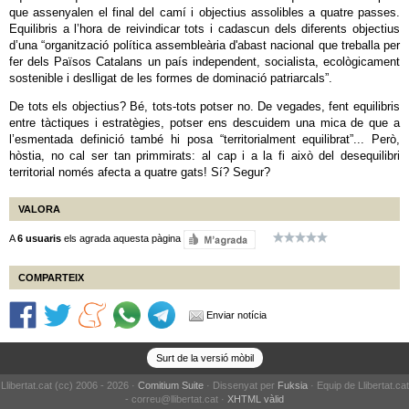
que assenyalen el final del camí i objectius assolibles a quatre passes.
Equilibris a l’hora de reivindicar tots i cadascun dels diferents objectius
d’una “organització política assembleària d'abast nacional que treballa per
fer dels Països Catalans un país independent, socialista, ecològicament
sostenible i deslligat de les formes de dominació patriarcals”.
De tots els objectius? Bé, tots-tots potser no. De vegades, fent equilibris
entre tàctiques i estratègies, potser ens descuidem una mica de que a
l’esmentada definició també hi posa “territorialment equilibrat”... Però,
hòstia, no cal ser tan primmirats: al cap i a la fi això del desequilibri
territorial només afecta a quatre gats! Sí? Segur?
VALORA
A
6 usuaris
els agrada aquesta pàgina
COMPARTEIX
Enviar notícia
Surt de la versió mòbil
Llibertat.cat (cc) 2006 - 2026 ·
Comitium Suite
· Dissenyat per
Fuksia
· Equip de Llibertat.cat
- correu@llibertat.cat ·
XHTML vàlid