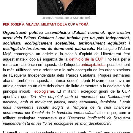
Josep A. Vilalta, de la CUP de Torà
PER JOSEP A. VILALTA, MILITANT DE LA
CUP
A TORÀ
Organització política assembleària d'abast nacional, que s'estén
arreu dels Països Catalans i que treballa per un país independent,
socialista, ecològicament sostenible, territorialment equilibrat i
deslligat de les formes de dominació patriarcals
.
No fa gaire l’Adam
Majó començava un article a la secció d’opinió de Llibertat.cat fent
aquest mateix copia i enganxa de la
definició de la CUP
i ho feia per a
remarcar l’absència en aquesta de l’etiqueta
anticapitalista
, possiblement
la més utilitzada per a referir-se a la més coneguda de les organitzacions
de l’Esquerra Independentista dels Països Catalans. Poques setmanes
abans, també en aquesta mateixa secció, Jordi Navarro publicava un
article centrat en un altre dels eixos de lluita esmentats a la declaració de
principis inicial: l’
ecologisme
. El militant i exregidor gironí de la CUP
apuntava que
“l'EI s'ha empeltat amb el moviment per l'alliberament
nacional, amb el moviment juvenil, obrer, estudiantil, feminista...i amb
nous moviments socials sorgits a l'empara de la crisi financera
desfermada per l'esclat de la bombolla immobiliària”
alhora que, com a
militant ecologista constatava que
“l'escassa implicació de l'esquerra
independentista en les lluites ecologistes és molt decebedora”
.
L’empelt entre l’independentisme i els diferents “ismes” que propugnen