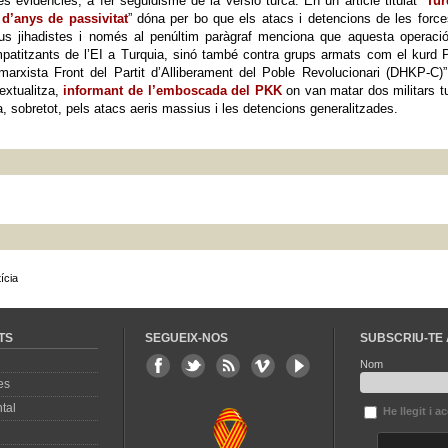
es evidències, a fer seguidisme de la versió turca. En un article titulat “
Tur
 d’anys de passivitat
” dóna per bo que els atacs i detencions de les forc
ius jihadistes i només al penúltim paràgraf menciona que aquesta operaci
atitzants de l’EI a Turquia, sinó també contra grups armats com el kurd P
marxista Front del Partit d’Alliberament del Poble Revolucionari (DHKP-C)
extualitza,
informant de l’emboscada del PKK
on van matar dos militars t
, sobretot, pels atacs aeris massius i les detencions generalitzades.
ícia
TS
SEGUEIX-NOS
SUBSCRIU-TE 
Nom
es
tal
He llegit i a