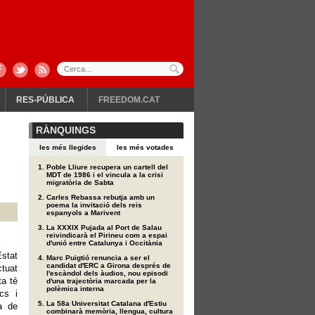
RES-PÚBLICA
FREEDOM.CAT
RÀNQUINGS
les més llegides
les més votades
Poble Lliure recupera un cartell del
MDT de 1986 i el vincula a la crisi
migratòria de Sabta
Carles Rebassa rebutja amb un
poema la invitació dels reis
espanyols a Marivent
La XXXIX Pujada al Port de Salau
reivindicarà el Pirineu com a espai
d'unió entre Catalunya i Occitània
Estat
Marc Puigtió renuncia a ser el
candidat d'ERC a Girona després de
tuat
l'escàndol dels àudios, nou episodi
ta té
d'una trajectòria marcada per la
polèmica interna
cs i
La 58a Universitat Catalana d'Estiu
a de
combinarà memòria, llengua, cultura