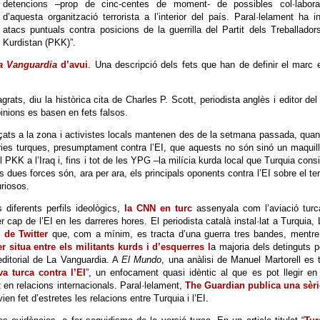
detencions –prop de cinc-centes de moment- de possibles col·labora
d’aquesta organització terrorista a l’interior del país. Paral·lelament ha in
atacs puntuals contra posicions de la guerrilla del Partit dels Treballador
Kurdistan (PKK)”.
a Vanguardia
d’avui
. Una descripció dels fets que han de definir el marc 
grats, diu la històrica cita de Charles P. Scott, periodista anglès i editor del 
inions es basen en fets falsos.
açats a la zona i activistes locals mantenen des de la setmana passada, qua
ies turques, presumptament contra l’EI, que aquests no són sinó un maquil
el PKK a l’Iraq i, fins i tot de les YPG –la milícia kurda local que Turquia cons
dues forces són, ara per ara, els principals oponents contra l’EI sobre el te
uriosos.
iferents perfils ideològics,
la CNN en turc
assenyala com l’aviació turc
cap de l’EI en les darreres hores. El periodista català instal·lat a Turquia, 
 de Twitter
que, com a mínim, es tracta d’una guerra tres bandes, mentre
 situa entre els militants kurds i d’esquerres l
a majoria dels detinguts p
’editorial de La Vanguardia. A
El Mundo
, una anàlisi de Manuel Martorell es t
va turca contra l’EI
”, un enfocament quasi idèntic al que es pot llegir en
t en relacions internacionals. Paral·lelament,
The Guardian publica una sèri
en fet d’estretes les relacions entre Turquia i l’EI.