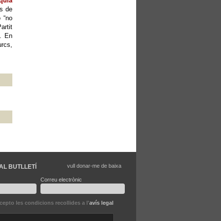
quia
es de
ó “no
artit
”. En
urcs,
vull donar-me de baixa
AL BUTLLETÍ
Correu electrònic
ccepto les condicions recollides a l'
avís legal