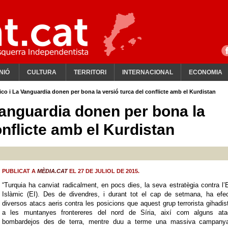
NIÓ
CULTURA
TERRITORI
INTERNACIONAL
ECONOMIA
ico i La Vanguardia donen per bona la versió turca del conflicte amb el Kurdistan
Vanguardia donen per bona la
onflicte amb el Kurdistan
PUBLICAT A
MÈDIA.CAT
EL 27 DE JULIOL DE 2015.
“Turquia ha canviat radicalment, en pocs dies, la seva estratègia contra l’
Islàmic (EI). Des de divendres, i durant tot el cap de setmana, ha efec
diversos atacs aeris contra les posicions que aquest grup terrorista gihadis
a les muntanyes frontereres del nord de Síria, així com alguns ata
bombardejos des de terra, mentre duu a terme una massiva campany