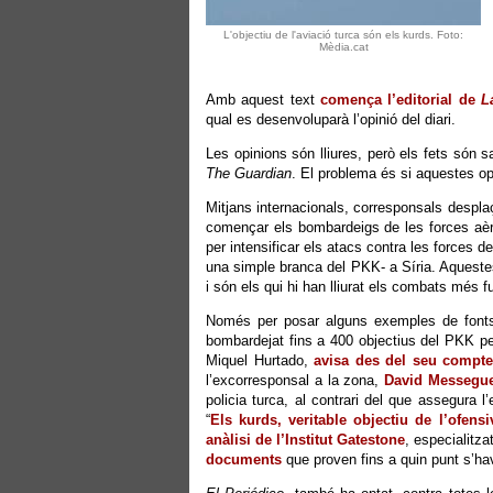
L'objectiu de l'aviació turca són els kurds. Foto:
Mèdia.cat
Amb aquest text
comença l’editorial de
L
qual es desenvoluparà l’opinió del diari.
Les opinions són lliures, però els fets són sa
The Guardian
. El problema és si aquestes op
Mitjans internacionals, corresponsals despl
començar els bombardeigs de les forces aèr
per intensificar els atacs contra les forces d
una simple branca del PKK- a Síria. Aquestes 
i són els qui hi han lliurat els combats més f
Només per posar alguns exemples de fonts d
bombardejat fins a 400 objectius del PKK per 
Miquel Hurtado,
avisa des del seu compte
l’excorresponsal a la zona,
David Messeguer
policia turca, al contrari del que assegura l
“
Els kurds, veritable objectiu de l’ofensi
anàlisi de l’Institut Gatestone
, especialitza
documents
que proven fins a quin punt s’havi