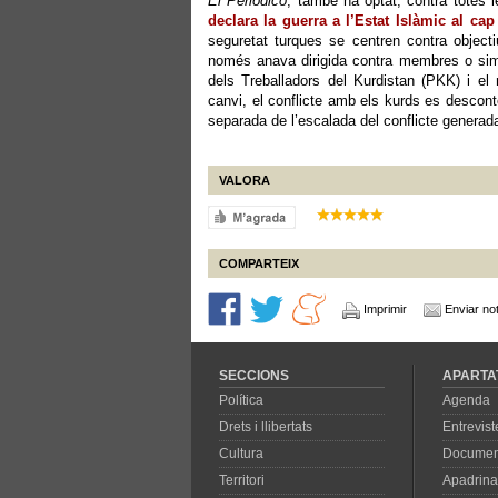
El Periódico
, també ha optat, contra totes l
declara la guerra a l’Estat Islàmic al cap
seguretat turques se centren contra object
només anava dirigida contra membres o simp
dels Treballadors del Kurdistan (PKK) i el 
canvi, el conflicte amb els kurds es descont
separada de l’escalada del conflicte generada
VALORA
COMPARTEIX
Imprimir
Enviar not
SECCIONS
APARTA
Política
Agenda
Drets i llibertats
Entrevist
Cultura
Documen
Territori
Apadrina