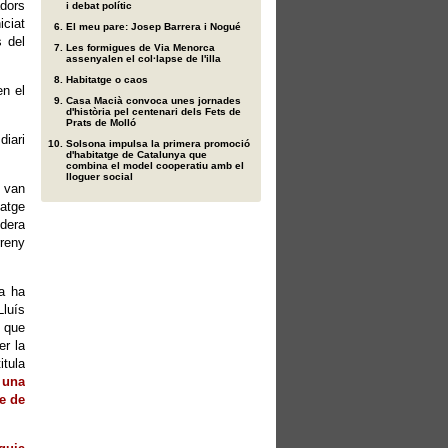
dors
i debat polític
iciat
El meu pare: Josep Barrera i Nogué
s del
Les formigues de Via Menorca
assenyalen el col·lapse de l'illa
Habitatge o caos
en el
Casa Macià convoca unes jornades
d'història pel centenari dels Fets de
Prats de Molló
diari
Solsona impulsa la primera promoció
d'habitatge de Catalunya que
combina el model cooperatiu amb el
lloguer social
n van
latge
idera
rreny
a ha
Lluís
 que
er la
itula
una
e de