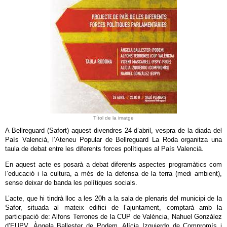
Títol de la imatge
A Bellreguard (Safort) aquest divendres 24 d’abril, vespra de la diada del
País Valencià, l’Ateneu Popular de Bellreguard La Roda organitza una
taula de debat entre les diferents forces polítiques al País Valencià.
En aquest acte es posarà a debat diferents aspectes programàtics com
l’educació i la cultura, a més de la defensa de la terra (medi ambient),
sense deixar de banda les polítiques socials.
L’acte, que hi tindrà lloc a les 20h a la sala de plenaris del municipi de la
Safor, situada al mateix edifici de l’ajuntament, comptarà amb la
participació de: Alfons Terrones de la CUP de València, Nahuel González
d’EUPV, Àngela Ballester de Podem, Alícia Izquierdo de Compromís i