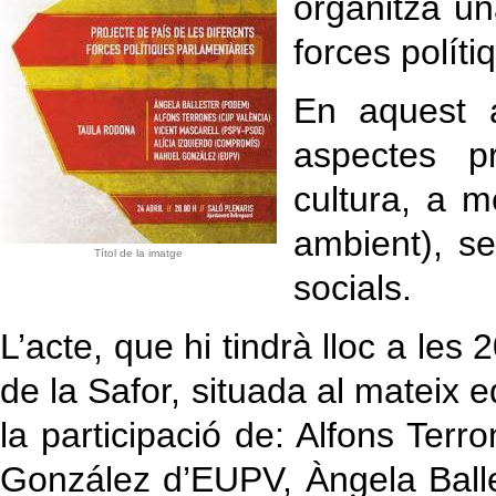
organitza un
forces políti
En aquest a
aspectes p
cultura, a m
ambient), se
Títol de la imatge
socials.
L’acte, que hi tindrà lloc a les 
de la Safor, situada al mateix 
la participació de: Alfons Ter
González d’EUPV, Àngela Balle