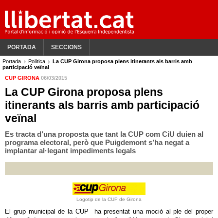
PORTADA
SECCIONS
Portada
Política
La CUP Girona proposa plens itinerants als barris amb
participació veïnal
CUP GIRONA
06/03/2015
La CUP Girona proposa plens
itinerants als barris amb participació
veïnal
Es tracta d’una proposta que tant la CUP com CiU duien al
programa electoral, però que Puigdemont s’ha negat a
implantar al·legant impediments legals
Logotip de la CUP de Girona
El grup municipal de la CUP ha presentat una moció al ple del proper