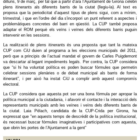
dilluns, 9 de març, per tal que a partir d’ara l’Ajuntament de Girona celebri
plens itinerants als diferents barris de la ciutat (llegiu-la). Al text es
proposa que la periodicitat d’aquest tipus de plens sigui, com a mínim,
trimestral, i que en l'ordre del dia s'incorpori un punt referent a aspectes i
problemàtiques concretes del barri en qüestió. La CUP també proposa
adaptar el ROM perquè els veïns i veïnes dels diferents barris puguin
intervenir en les sessions.
La realització de plens itinerants és una proposta que tant la mateixa
CUP com CiU duien al programa a les eleccions municipals del 2011,
però que a principis de l’actual mandat el govern de Carles Puigdemont
va descartar al·legant impediments legals. Per contra, la CUP considera
que “si hi ha voluntat política es poden buscar fórmules que permetin
celebrar sessions plenàries o de debat municipal als barris de forma
itinerant”, i per això ha instat CiU a complir amb aquest compromís
electoral.
La CUP considera que aquesta pot ser una bona fórmula per apropar la
política municipal a la ciutadania, i afavorir el contacte i la interacció dels
representants municipals amb les veïnes i veïns dels diferents barris de
la ciutat. Laia Pèlach, candidata de la CUP-Crida per Girona, ha
expressat que "en aquests temps de descrèdit de la política institucional,
és necessari buscar fórmules imaginatives i participatives com aquesta,
que obrin les portes de l’Ajuntament a la gent”