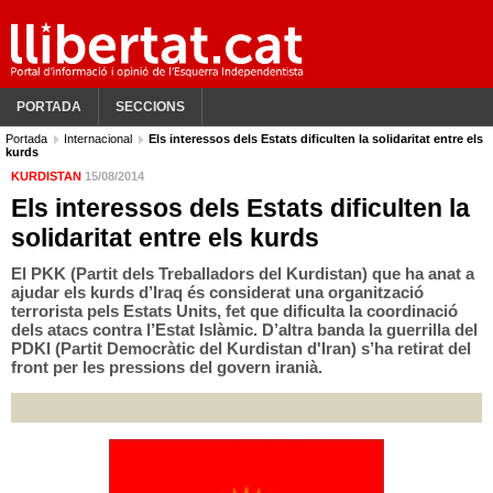
PORTADA
SECCIONS
Portada
Internacional
Els interessos dels Estats dificulten la solidaritat entre els
kurds
KURDISTAN
15/08/2014
Els interessos dels Estats dificulten la
solidaritat entre els kurds
El PKK (Partit dels Treballadors del Kurdistan) que ha anat a
ajudar els kurds d’Iraq és considerat una organització
terrorista pels Estats Units, fet que dificulta la coordinació
dels atacs contra l’Estat Islàmic. D’altra banda la guerrilla del
PDKI (Partit Democràtic del Kurdistan d'Iran) s’ha retirat del
front per les pressions del govern iranià.