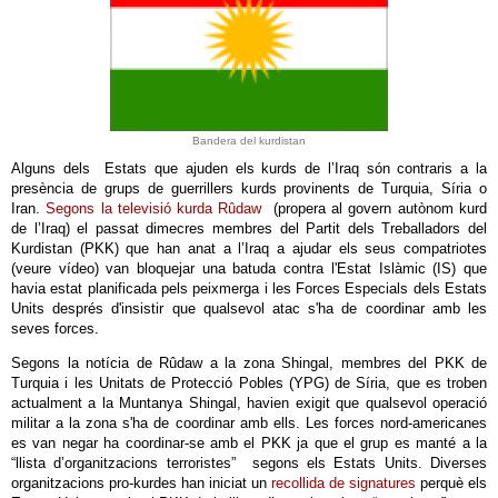
Bandera del kurdistan
Alguns dels Estats que ajuden els kurds de l’Iraq són contraris a la
presència de grups de guerrillers kurds provinents de Turquia, Síria o
Iran.
Segons la televisió kurda Rûdaw
(propera al govern autònom kurd
de l’Iraq) el passat dimecres membres del Partit dels Treballadors del
Kurdistan (PKK) que han anat a l’Iraq a ajudar els seus compatriotes
(veure vídeo) van bloquejar una batuda contra l'Estat Islàmic (IS) que
havia estat planificada pels peixmerga i les Forces Especials dels Estats
Units després d'insistir que qualsevol atac s'ha de coordinar amb les
seves forces.
Segons la notícia de Rûdaw a la zona Shingal, membres del PKK de
Turquia i les Unitats de Protecció Pobles (YPG) de Síria, que es troben
actualment a la Muntanya Shingal, havien exigit que qualsevol operació
militar a la zona s'ha de coordinar amb ells. Les forces nord-americanes
es van negar ha coordinar-se amb el PKK ja que el grup es manté a la
“llista d’organitzacions terroristes” segons els Estats Units. Diverses
organitzacions pro-kurdes han iniciat un
recollida de signatures
perquè els