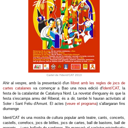
Cartel de l'Identi'CAT 2013
Ahir al vespre, amb la presentació d'un
llibret amb les regles de jocs de
cartes catalanes
va començar a Bao una nova edició d'
Identi'CAT
, la
festa de la catalanitat de Catalunya Nord. La novetat d'enguany és que la
festa s'escampa arreu del Riberal, és a dir, també hi hauran activitats al
Soler i Sant Feliu d'Amunt. El actes (
veure el programa
) s'allargaran fins
diumenge
Identi'CAT és una mostra de cultura popular amb teatre, cants, concerts,
castells, correfocs, jocs de bitlles, jocs de cartes, ball de bastons, ball de
gegants... i una ballada de sardanes. No mancarà el caràcter reivindicatiu