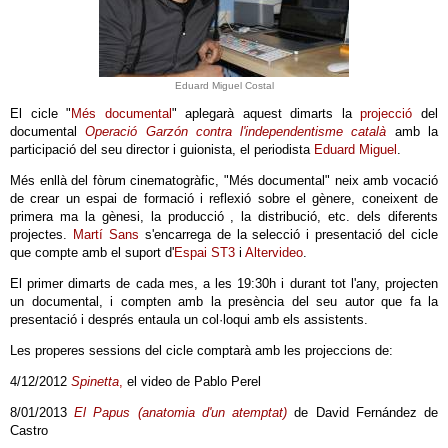
Eduard Miguel Costal
El cicle "
Més documental
" aplegarà aquest dimarts la
projecció
del
documental
Operació Garzón contra l'independentisme català
amb la
participació del seu director i guionista, el periodista
Eduard Miguel
.
Més enllà del fòrum cinematogràfic, "Més documental" neix amb vocació
de crear un espai de formació i reflexió sobre el gènere, coneixent de
primera ma la gènesi, la producció , la distribució, etc. dels diferents
projectes.
Martí Sans
s'encarrega de la selecció i presentació del cicle
que compte amb el suport d'
Espai ST3
i
Altervideo
.
El primer dimarts de cada mes, a les 19:30h i durant tot l'any, projecten
un documental, i compten amb la presència del seu autor que fa la
presentació i després entaula un col·loqui amb els assistents.
Les properes sessions del cicle comptarà amb les projeccions de:
4/12/2012
Spinetta
,
el video de Pablo Perel
8/01/2013
El Papus (anatomia d'un atemptat)
de David Fernández de
Castro