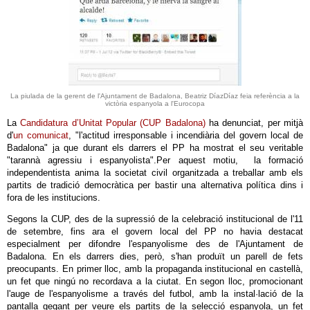
La piulada de la gerent de l'Ajuntament de Badalona, Beatriz DíazDíaz feia referència a la
victòria espanyola a l'Eurocopa
La
Candidatura d’Unitat Popular (CUP Badalona)
ha denunciat, per mitjà
d'
un comunicat
, "l'actitud irresponsable i incendiària del govern local de
Badalona" ja que durant els darrers el PP ha mostrat el seu veritable
"tarannà agressiu i espanyolista".Per aquest motiu, la formació
independentista anima la societat civil organitzada a treballar amb els
partits de tradició democràtica per bastir una alternativa política dins i
fora de les institucions.
Segons la CUP, des de la supressió de la celebració institucional de l'11
de setembre, fins ara el govern local del PP no havia destacat
especialment per difondre l'espanyolisme des de l'Ajuntament de
Badalona. En els darrers dies, però, s'han produït un parell de fets
preocupants. En primer lloc, amb la propaganda institucional en castellà,
un fet que ningú no recordava a la ciutat. En segon lloc, promocionant
l'auge de l'espanyolisme a través del futbol, amb la instal·lació de la
pantalla gegant per veure els partits de la selecció espanyola, un fet