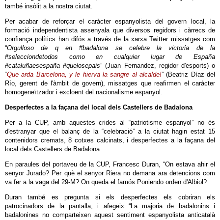
també insòlit a la nostra ciutat.
Per acabar de reforçar el caràcter espanyolista del govern local, la
formació independentista assenyala que diversos regidors i càrrecs de
confiança polítics han difós a través de la xarxa Twitter missatges com
“
Orgulloso de q en #badalona se celebre la victoria de la
#selecciondetodos como en cualquier lugar de España
#cataluñaesespaña #quelosepais
” (Juan Fernandez, regidor d'esports) o
“
Que arda Barcelona, y le hierva la sangre al alcalde!
” (Beatriz Díaz del
Río, gerent de l'àmbit de govern), missatges que reafirmen el caràcter
homogeneïtzador i excloent del nacionalisme espanyol.
Desperfectes a la façana del local dels Castellers de Badalona
Per a la CUP, amb aquestes crides al “patriotisme espanyol” no és
d'estranyar que el balanç de la “celebració” a la ciutat hagin estat 15
contenidors cremats, 8 cotxes calcinats, i desperfectes a la façana del
local dels Castellers de Badalona.
En paraules del portaveu de la CUP, Francesc Duran, “On estava ahir el
senyor Jurado? Per què el senyor Riera no demana ara detencions com
va fer a la vaga del 29-M? On queda el famós Poniendo orden d'Albiol?
Duran també es pregunta si els desperfectes els cobriran els
patrocinadors de la pantalla, i afegeix “La majoria de badalonins i
badalonines no comparteixen aquest sentiment espanyolista anticatalà