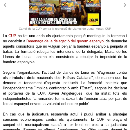
Cartell de la CUP contra la repressió de Llanos de Luna | Autor: CUP
La
CUP
ha fet una crida als ajuntaments perquè mantinguin la fermesa i
no cedeixin a
l'amenaça de la delegació del govern espanyol
de denunciar
aquells consistoris que no vulguin penjar la bandera espanyola penjada al
balcó. La formació rebutja les intencions de la delegada, Maria de los
Llanos de Luna, i anima els consistoris a rebutjar la imposició de la
bandera espanyola.
Segons l'organització, l'actitud de Llanos de Luna és "d'agressió contra
els símbols i drets nacionals dels Països Catalans", de manera que ha
demana el tancament d'aquesta institució. La formació insisteix que
l'independentisme "implica confrontació amb l'Estat", segons ha declarat
el portaveu de la CUP, Xavier Angelergues, que ha instat tots els
independentistes "a romandre ferms davant de l'enèsim atac per part de
l'estat espanyol envers la voluntat del nostre poble".
En cas que la judicatura espanyola actuï i pugui arribar a plantejar
sancions econòmiques contra els ajuntaments, la CUP emplaça el
conjunt del municipalisme català a fer front en bloc a la judicatura
espanyola. Segons ha afirmat Angelergues, “en últim terme, davant la