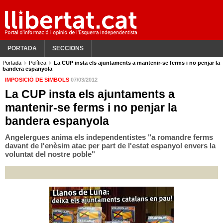
PORTADA
SECCIONS
Portada
Política
La CUP insta els ajuntaments a mantenir-se ferms i no penjar la
bandera espanyola
IMPOSICIÓ DE SÍMBOLS
07/03/2012
La CUP insta els ajuntaments a
mantenir-se ferms i no penjar la
bandera espanyola
Angelergues anima els independentistes "a romandre ferms
davant de l'enèsim atac per part de l'estat espanyol envers la
voluntat del nostre poble"