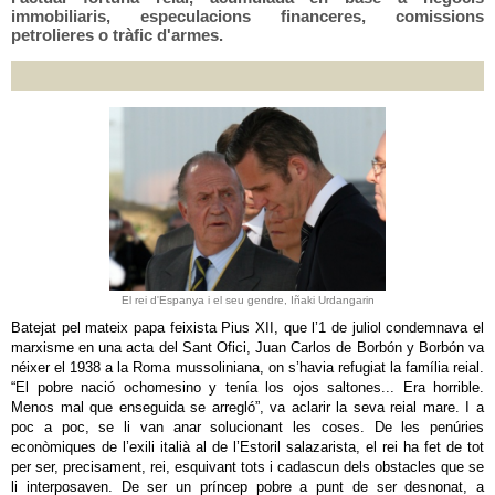
immobiliaris, especulacions financeres, comissions
petrolieres o tràfic d'armes.
El rei d'Espanya i el seu gendre, Iñaki Urdangarin
Batejat pel mateix papa feixista Pius XII, que l’1 de juliol condemnava el
marxisme en una acta del Sant Ofici, Juan Carlos de Borbón y Borbón va
néixer el 1938 a la Roma mussoliniana, on s’havia refugiat la família reial.
“El pobre nació ochomesino y tenía los ojos saltones... Era horrible.
Menos mal que enseguida se arregló”, va aclarir la seva reial mare. I a
poc a poc, se li van anar solucionant les coses. De les penúries
econòmiques de l’exili italià al de l’Estoril salazarista, el rei ha fet de tot
per ser, precisament, rei, esquivant tots i cadascun dels obstacles que se
li interposaven. De ser un príncep pobre a punt de ser desnonat, a