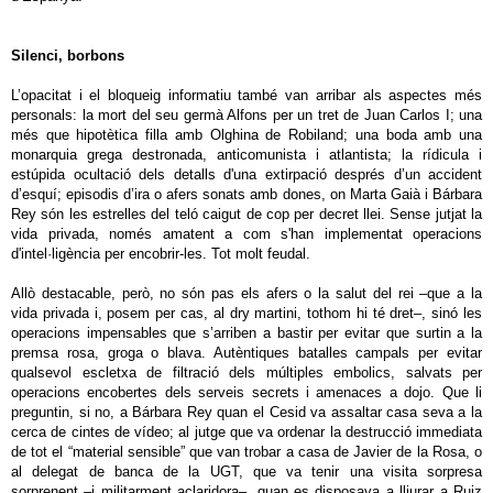
Silenci, borbons
L’opacitat i el bloqueig informatiu també van arribar als aspectes més
personals: la mort del seu germà Alfons per un tret de Juan Carlos I; una
més que hipotètica filla amb Olghina de Robiland; una boda amb una
monarquia grega destronada, anticomunista i atlantista; la rídicula i
estúpida ocultació dels detalls d'una extirpació després d’un accident
d’esquí; episodis d’ira o afers sonats amb dones, on Marta Gaià i Bárbara
Rey són les estrelles del teló caigut de cop per decret llei. Sense jutjat la
vida privada, només amatent a com s'han implementat operacions
d'intel·ligència per encobrir-les. Tot molt feudal.
Allò destacable, però, no són pas els afers o la salut del rei –que a la
vida privada i, posem per cas, al dry martini, tothom hi té dret–, sinó les
operacions impensables que s’arriben a bastir per evitar que surtin a la
premsa rosa, groga o blava. Autèntiques batalles campals per evitar
qualsevol escletxa de filtració dels múltiples embolics, salvats per
operacions encobertes dels serveis secrets i amenaces a dojo. Que li
preguntin, si no, a Bárbara Rey quan el Cesid va assaltar casa seva a la
cerca de cintes de vídeo; al jutge que va ordenar la destrucció immediata
de tot el “material sensible” que van trobar a casa de Javier de la Rosa, o
al delegat de banca de la UGT, que va tenir una visita sorpresa
sorprenent –i militarment aclaridora–, quan es disposava a lliurar a Ruiz