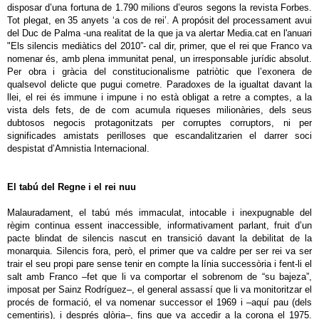
disposar d’una fortuna de 1.790 milions d’euros segons la revista Forbes.
Tot plegat, en 35 anyets ‘a cos de rei’. A propósit del processament avui
del Duc de Palma -una realitat de la que ja va alertar Media.cat en l'anuari
"Els silencis mediàtics del 2010”- cal dir, primer, que el rei que Franco va
nomenar és, amb plena immunitat penal, un irresponsable jurídic absolut.
Per obra i gràcia del constitucionalisme patriòtic que l’exonera de
qualsevol delicte que pugui cometre. Paradoxes de la igualtat davant la
llei, el rei és immune i impune i no està obligat a retre a comptes, a la
vista dels fets, de de com acumula riqueses milionàries, dels seus
dubtosos negocis protagonitzats per corruptes corruptors, ni per
significades amistats perilloses que escandalitzarien el darrer soci
despistat d’Amnistia Internacional.
El tabú del Regne i el rei nuu
Malauradament, el tabú més immaculat, intocable i inexpugnable del
règim continua essent inaccessible, informativament parlant, fruit d’un
pacte blindat de silencis nascut en transició davant la debilitat de la
monarquia. Silencis fora, però, el primer que va caldre per ser rei va ser
trair el seu propi pare sense tenir en compte la línia successòria i fent-li el
salt amb Franco –fet que li va comportar el sobrenom de “su bajeza”,
imposat per Sainz Rodríguez–, el general assassí que li va monitoritzar el
procés de formació, el va nomenar successor el 1969 i –aquí pau (dels
cementiris), i després glòria–, fins que va accedir a la corona el 1975.