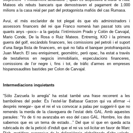
Mateos els rebuts bancaris que demostraven el pagament de 1.000
milions a la casa reial per part del protagonista mafiós del cas Rumasa.
Avui, el més esclaridor de tot plegat és que els administradors i
assessors financers del rei que Franco nomenà han passat tots uns
quants anys –pocs– a la garjola: l’íntímissim Prado y Colón de Carvajal,
Mario Conde, De la Rosa o Ruiz Mateos. Entremig, KIO i la primera
guerra del golf, escàndols financers, les comissions pel petroli i el suport
d’una llarga llista de financers, en què no falta el banquer protofranquista
Juan March. El seu enriquiment, geomètric, però opac, ha estat a través
de testaferros en negocis immobiliaris, especulacions financeres,
comissions de l’or negre i, fins i tot, de tràfic d’armes en empreses
hispanosaudites bastides per Colon de Carvajal.
Intermediacions inquietants
“Sólo Zarzuela lo arregla” ha estat també una frase recorrent a les
bambolines del poder. És l’estel·lar Baltasar Garzon qui va afirmar –i
després renegar– que el rei el va convocar a palau per suggerir-li que no
remenés la merda de la claveguera de l’estat dels GAL. Amb aquestes
paraules: “Yo de ti no avanzaba en eso del caso GAL. Hombre, los dos
sabemos que es un tema de estado...” Del que sí que en queda acta
rubricada és de la petició d’indult que el rei va sol·licitar en favor de Marc