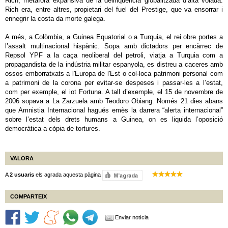
Rich, metàfora expansiva de la delinqüència globalitzada d’alta volada.
Rich era, entre altres, propietari del fuel del Prestige, que va ensorrar i
ennegrir la costa da morte galega.
A més, a Colòmbia, a Guinea Equatorial o a Turquia, el rei obre portes a
l’assalt multinacional hispànic. Sopa amb dictadors per encàrrec de
Repsol YPF a la caça neoliberal del petroli, viatja a Turquia com a
propagandista de la indústria militar espanyola, es distreu a caceres amb
ossos emborratxats a l'Europa de l'Est o col·loca patrimoni personal com
a patrimoni de la corona per evitar-se despeses i passar-les a l’estat,
com per exemple, el iot Fortuna. A tall d’exemple, el 15 de novembre de
2006 sopava a La Zarzuela amb Teodoro Obiang. Només 21 dies abans
que Amnistia Internacional hagués emès la darrera “alerta internacional”
sobre l’estat dels drets humans a Guinea, on es liquida l’oposició
democràtica a còpia de tortures.
VALORA
A
2 usuaris
els agrada aquesta pàgina
COMPARTEIX
Enviar notícia