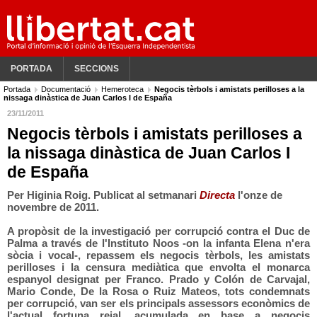
PORTADA
SECCIONS
Portada
Documentació
Hemeroteca
Negocis tèrbols i amistats perilloses a la
nissaga dinàstica de Juan Carlos I de España
23/11/2011
Negocis tèrbols i amistats perilloses a
la nissaga dinàstica de Juan Carlos I
de España
Per Higinia Roig. Publicat al setmanari
Directa
l'onze de
novembre de 2011.
A propòsit de la investigació per corrupció contra el Duc de
Palma a través de l'Instituto Noos -on la infanta Elena n'era
sòcia i vocal-, repassem els negocis tèrbols, les amistats
perilloses i la censura mediàtica que envolta el monarca
espanyol designat per Franco. Prado y Colón de Carvajal,
Mario Conde, De la Rosa o Ruiz Mateos, tots condemnats
per corrupció, van ser els principals assessors econòmics de
l'actual fortuna reial, acumulada en base a negocis