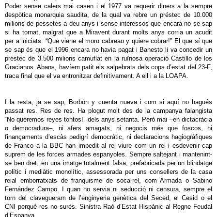
Poder sense calers mai casen i el 1977 va requerir diners a la sempre
despòtica monarquia saudita, de la qual va rebre un préstec de 10.000
milions de pessetes a deu anys i sense interessos que encara no se sap
si ha tornat, malgrat que a Miravent durant molts anys corria un acudit
per a iniciats: “Que viene el moro cabreao y quiere cobrar!” El que sí que
se sap és que el 1996 encara no havia pagat i Banesto li va concedir un
préstec de 3.500 milions camuflat en la ruïnosa operació Castillo de los
Gracianos. Abans, havíem patit els salpebrats dels cops d’estat del 23-F,
traca final que el va entronitzar definitivament. A ell i a la LOAPA.
I la resta, ja se sap, Borbón y cuenta nueva i com si aquí no hagués
passat res. Res de res. Ha plogut molt des de la campanya falangista
“No queremos reyes tontos!” dels anys setanta. Però mai –en dictacràcia
o democradura–, ni afers amagats, ni negocis més que foscos, ni
finançaments d’escàs pedigrí democràtic, ni declaracions hagiogràfiques
de Franco a la BBC han impedit al rei viure com un rei i esdevenir cap
suprem de les forces armades espanyoles. Sempre saltejant i mantenint-
se ben dret, en una imatge totalment falsa, prefabricada per un blindatge
polític i mediàtic monolític, assessorada per uns consellers de la casa
reial emborratxats de franquisme de soca-rel, com Armada o Sabino
Fernández Campo. I quan no servia ni seducció ni censura, sempre el
torn del clavegueram de l’enginyeria genètica del Seced, el Cesid o el
CNI perquè res no surés. Sinistra Raó d’Estat Hispànic al Regne Feudal
d’Espanya.