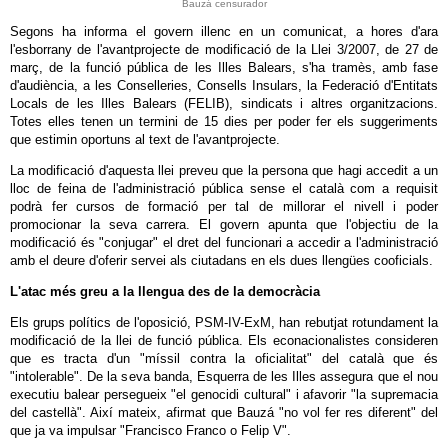
Bauzá censurador
Segons ha informa el govern illenc en un comunicat, a hores d'ara
l'esborrany de l'avantprojecte de modificació de la Llei 3/2007, de 27 de
març, de la funció pública de les Illes Balears, s'ha tramès, amb fase
d'audiència, a les Conselleries, Consells Insulars, la Federació d'Entitats
Locals de les Illes Balears (FELIB), sindicats i altres organitzacions.
Totes elles tenen un termini de 15 dies per poder fer els suggeriments
que estimin oportuns al text de l'avantprojecte.
La modificació d'aquesta llei preveu que la persona que hagi accedit a un
lloc de feina de l'administració pública sense el català com a requisit
podrà fer cursos de formació per tal de millorar el nivell i poder
promocionar la seva carrera. El govern apunta que l'objectiu de la
modificació és "conjugar" el dret del funcionari a accedir a l'administració
amb el deure d'oferir servei als ciutadans en els dues llengües cooficials.
L'atac més greu a la llengua des de la democràcia
Els grups polítics de l'oposició, PSM-IV-ExM, han rebutjat rotundament la
modificació de la llei de funció pública. Els econacionalistes consideren
que es tracta d'un "míssil contra la oficialitat" del català que és
"intolerable". De la seva banda, Esquerra de les Illes assegura que el nou
executiu balear persegueix "el genocidi cultural" i afavorir "la supremacia
del castellà". Així mateix, afirmat que Bauzá "no vol fer res diferent" del
que ja va impulsar "Francisco Franco o Felip V".