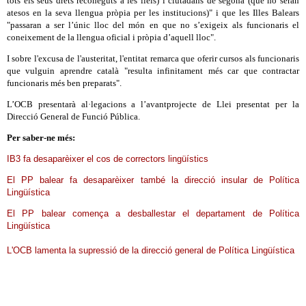
tots els seus drets reconeguts a les lleis) i ciutadans de segona (que no seran
atesos en la seva llengua pròpia per les institucions)" i que les Illes Balears
"passaran a ser l’únic lloc del món en que no s’exigeix als funcionaris el
coneixement de la llengua oficial i pròpia d’aquell lloc".
I sobre l'excusa de l'austeritat, l'entitat remarca que oferir cursos als funcionaris
que vulguin aprendre català "resulta infinitament més car que contractar
funcionaris més ben preparats".
L’OCB presentarà al·legacions a l’avantprojecte de Llei presentat per la
Direcció General de Funció Pública.
Per saber-ne més:
IB3 fa desaparèixer el cos de correctors lingüístics
El PP balear fa desaparèixer també la direcció insular de Política
Lingüística
El PP balear comença a desballestar el departament de Política
Lingüística
L'OCB lamenta la supressió de la direcció general de Política Lingüística