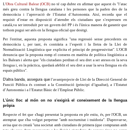
L'
Obra Cultural Balear (OCB)
no té cap dubte en afirmar que aquest és "l’atac
més greu contra la llengua catalana i les persones que la parlen des de la
democràcia i l’aprovació de l’Estatut d’Autonomia. Així, recorda que el
requisit d’estar en disposició d’atendre els ciutadans que s’expressen en
català,va ser introduït per un govern del PP i és l'única manera de garantir que
tothom pugui ser atès en la llengua oficial que desitgi.
Per l'entitat, aquesta proposta significa "una regressió sense precedents en
democràcia i, per tant, és contrària a l’esperit i la lletra de la Llei de
Normalització Lingüística que explicita el principi de progressivitat". L'OCB
denuncia que la proposta romp el consens en matèria de política lingüística a
les Balears i alerta que "els ciutadans perdran el seu dret a ser atesos en la seva
llengua i, en la pràctica, quedarà afeblit el seu dret a usar la seva llengua en els
espais públics".
D'altra banda, assegura que
l’avantprojecte de Llei de la Direcció General de
Funció Pública és contrari a la Constitució (principi d’igualtat), a l’Estatut
d’Autonomia i a l’Estatut Bàsic de l’Empleat Públic.
L'únic lloc al món on no s'exigirà el coneixement de la llengua
pròpia
Respecte el fet que s'hagi presentat la proposta en ple estiu, és, per l'OCB, un
atemptat que s'ha volgut perpetrar "amb nocturnitat i traïdoria". D'aprovar-se,
avisa que es crearà "una societat amb ciutadans de primera (que comptaran amb