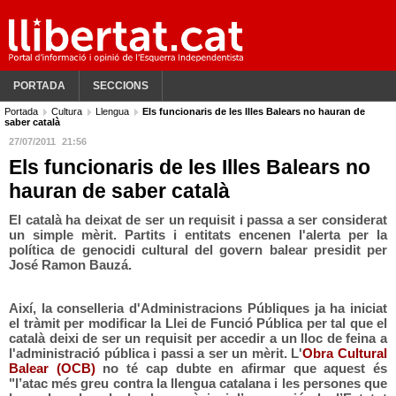
PORTADA
SECCIONS
Portada
Cultura
Llengua
Els funcionaris de les Illes Balears no hauran de
saber català
27/07/2011
21:56
Els funcionaris de les Illes Balears no
hauran de saber català
El català ha deixat de ser un requisit i passa a ser considerat
un simple mèrit. Partits i entitats encenen l'alerta per la
política de genocidi cultural del govern balear presidit per
José Ramon Bauzá.
Així, la conselleria d'Administracions Públiques ja ha iniciat
el tràmit per modificar la Llei de Funció Pública per tal que el
català deixi de ser un requisit per accedir a un lloc de feina a
l'administració pública i passi a ser un mèrit. L'
Obra Cultural
Balear (OCB)
no té cap dubte en afirmar que aquest és
"l’atac més greu contra la llengua catalana i les persones que