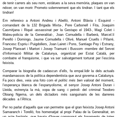
de tenir carrers als seu nom, estàtues a la seva memòria, plaques on van
néixer, on van morir. Prometo solemnement que els tindran. I tant que els
tindran!
Em refereixo a Antoni Andreu i Abelló, Antoni Blàvia i Esquirol -
comandant de la 132 Brigada Mixta-, Pere Carbonell i Fita, Joaquim
Casmitjana i Riqué -assassinat per la Gestapo el 1943-, Magí Colet i
Mateu-policia de la Generalitat-, Joan Cornudella i Barberà, Marcel.lí
Perelló i Domingo, Jaume Cornudella i Olivé, Manuel Cruells i Pifarré,
Francesc Espriu i Puigdollers, Joan Lairet i Pons, Santiago Pey i Estrany,
Josep Planxart i Martori i Josep Tramunt i Bussom -membre del Servei
d’Informació Militar de Catalunya, organitzat per Estat Català, per
combatre el franquisme, i que va ser salvatgement torturat per l’escòria
feixista.
Comparar la biografia de cadascun d’ells, fa empal.lidir la dels actuals
mandamassos de la política dependentista que avui governa a Catalunya.
Fa pocs dies, veia una foto com el
polític més ben valorat
del moment,
l’esperança blanca de l’espanyolisme, el senyor Josep Antoni Duran i
Lleida, estrenyia la mà, xopa de sang -i petroli- del criminal Teodoro
Obiang Ngema, un dels dictadors més sanguinaris de les darreres
dècades a l’Àfrica.
Per no parlar d’aquells que van permetre que el gran feixista Josep Antoni
Samaranch i Torelló, fos homenatjat al propi Palau de la Generalitat, en
un acte fastigós, que hauria d’haver commogut els fonaments de totes