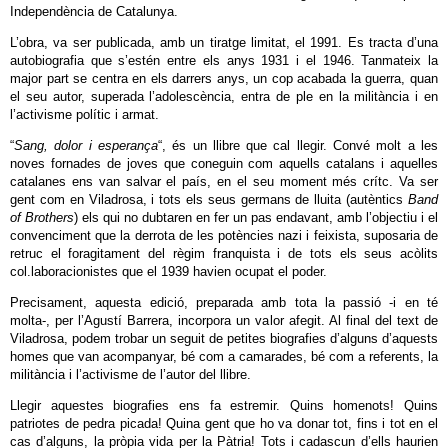
Independència de Catalunya.
L’obra, va ser publicada, amb un tiratge limitat, el 1991. Es tracta d’una
autobiografia que s’estén entre els anys 1931 i el 1946. Tanmateix la
major part se centra en els darrers anys, un cop acabada la guerra, quan
el seu autor, superada l’adolescència, entra de ple en la militància i en
l’activisme polític i armat.
“
Sang, dolor i esperança
“, és un llibre que cal llegir. Convé molt a les
noves fornades de joves que coneguin com aquells catalans i aquelles
catalanes ens van salvar el país, en el seu moment més crítc. Va ser
gent com en Viladrosa, i tots els seus germans de lluita (autèntics
Band
of Brothers
) els qui no dubtaren en fer un pas endavant, amb l’objectiu i el
convenciment que la derrota de les potències nazi i feixista, suposaria de
retruc el foragitament del règim franquista i de tots els seus acòlits
col.laboracionistes que el 1939 havien ocupat el poder.
Precisament, aquesta edició, preparada amb tota la passió -i en té
molta-, per l’Agustí Barrera, incorpora un valor afegit. Al final del text de
Viladrosa, podem trobar un seguit de petites biografies d’alguns d’aquests
homes que van acompanyar, bé com a camarades, bé com a referents, la
militància i l’activisme de l’autor del llibre.
Llegir aquestes biografies ens fa estremir. Quins homenots! Quins
patriotes de pedra picada! Quina gent que ho va donar tot, fins i tot en el
cas d’alguns, la pròpia vida per la Pàtria! Tots i cadascun d’ells haurien