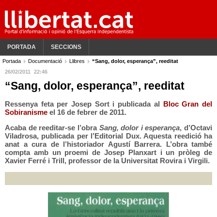
PORTADA
SECCIONS
Portada
Documentació
Llibres
“Sang, dolor, esperança”, reeditat
26/02/2011
22:46
“Sang, dolor, esperança”, reeditat
Ressenya feta per Josep Sort i publicada al
Bloc Gran del
Sobiranisme
el 16 de febrer de 2011.
Acaba de reeditar-se l’obra
Sang, dolor i esperança
, d’Octavi
Viladrosa, publicada per l’Editorial Dux. Aquesta reedició ha
anat a cura de l’historiador Agustí Barrera. L’obra també
compta amb un proemi de Josep Planxart i un pròleg de
Xavier Ferré i Trill, professor de la Universitat Rovira i Virgili.