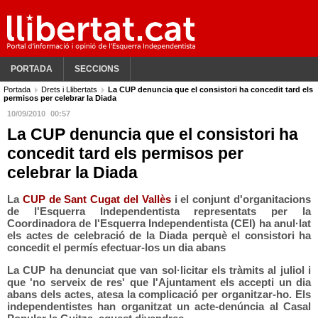
PORTADA
SECCIONS
Portada
Drets i Llibertats
La CUP denuncia que el consistori ha concedit tard els
permisos per celebrar la Diada
10/09/2010
00:57
La CUP denuncia que el consistori ha
concedit tard els permisos per
celebrar la Diada
La
CUP de Sant Cugat del Vallès
i el conjunt d'organitacions
de l'Esquerra Independentista representats per la
Coordinadora de l'Esquerra Independentista (CEI) ha anul·lat
els actes de celebració de la Diada perquè el consistori ha
concedit el permís efectuar-los un dia abans
La CUP ha denunciat que van sol·licitar els tràmits al juliol i
que 'no serveix de res' que l'Ajuntament els accepti un dia
abans dels actes, atesa la complicació per organitzar-ho. Els
independentistes han organitzat un acte-denúncia al Casal