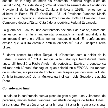
sacrifici de la sang, es creen els Escamots, Bandera Negra (Fets de
Garraf 1925), Prats de Molló (1926), el ponent fa esment de la Constitució
Provisional de la República Catalana (l’Havana 1928), eines per a
alliberar la Pàtria. El 17 d’abril del 1931 el President Francesc Macià
proclama la República Catalana A l’Octubre del 1934 El President Lluís
Companys declara l’Estat Català de la república Federal Espanyola.
La guerra del 1936, fou una confrontació nacional i de classe, alhora que
un esforç en la lluita antifeixista plantejada a nivell mundial, i la
col·laboració amb els Aliats contra l’ocupació nazi. El conferenciant
explica que la lluita continua amb la creació d’ÈPOCA i després Terra
Lliure.
El darrer ponent fou Aleix Renyé, ell s’identifica com a soldat de la
Pàtria, membre d’ÈPOCA, refugiat a la Catalunya Nord durant trenta
anys, allí treballà a Ràdio Arrels i de periodista. Explica la coneixença
militant amb l’Antoní Massaguer, quan coincidiren a ÈPOCA, les marxes
de muntanya, els passos de frontera i les tasques per continuar la lluita.
Amb la interpretació de la Muixeranga i el cant dels Segadors s’acabà
l’acte.
Consideració final
La sala de la conferència estava plena de gom a gom, una vuitantena de
persones, moltes testes blanques, vells/bells coneguts de belles lluites i
la consigna: Per a vèncer cal anar-hi, anar-hi i anar-hi, com a consigna,