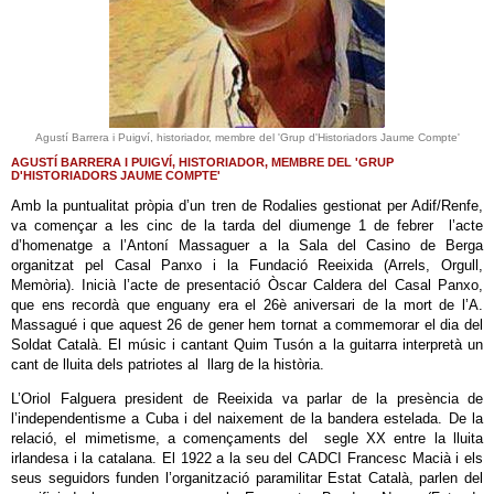
Agustí Barrera i Puigví, historiador, membre del 'Grup d'Historiadors Jaume Compte'
AGUSTÍ BARRERA I PUIGVÍ, HISTORIADOR, MEMBRE DEL 'GRUP
D'HISTORIADORS JAUME COMPTE'
Amb la puntualitat pròpia d’un tren de Rodalies gestionat per Adif/Renfe,
va començar a les cinc de la tarda del diumenge 1 de febrer l’acte
d’homenatge a l’Antoní Massaguer a la Sala del Casino de Berga
organitzat pel Casal Panxo i la Fundació Reeixida (Arrels, Orgull,
Memòria). Inicià l’acte de presentació Òscar Caldera del Casal Panxo,
que ens recordà que enguany era el 26è aniversari de la mort de l’A.
Massagué i que aquest 26 de gener hem tornat a commemorar el dia del
Soldat Català. El músic i cantant Quim Tusón a la guitarra interpretà un
cant de lluita dels patriotes al llarg de la història.
L’Oriol Falguera president de Reeixida va parlar de la presència de
l’independentisme a Cuba i del naixement de la bandera estelada. De la
relació, el mimetisme, a començaments del segle XX entre la lluita
irlandesa i la catalana. El 1922 a la seu del CADCI Francesc Macià i els
seus seguidors funden l’organització paramilitar Estat Català, parlen del