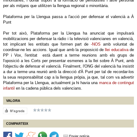
minoritàries, i donar suport a la formació de periodistes i altre personal
per als mitjans que utilitzen la llengua regional o minoritària.
Plataforma per la Llengua passa a l'acció per defensar el valencià a À
Punt
Per tot això, Plataforma per la Llengua ha anunciat que impulsarà
mobilitzacions per defensar la ràdio i la televisió valencianes en valencià,
tot implicant les entitats que formen part de
-NOS
amb voluntat de
coordinar-ne les accions. Igual que amb la proposició de
llei educativa
de
PP i Vox, l'entitat està duent a terme reunions amb els grups de
l'oposició a les Corts per presentar esmenes a la llei sobre À Punt, amb
l'objectiu de defensar el valencià. Finalment, l'ONG del valencià ha insistit
a dur a terme una reunió amb la direcció d'À Punt per tal de recordar-los
la seua responsabilitat cap a la llengua pròpia, ja que, tal com va advertir
Plataforma per la Llengua, actualment ja hi havia una
manca de contingut
infantil
en la cadena pública dels valencians.
VALORA
COMPARTEIX
Enviar notícia