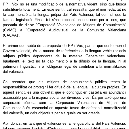
PP i Vox no és una modificació de la normativa vigent, sinó que busca
substituir-la totalment. En eixe sentit, cal ressaltar que el nou redactat no
fa cap menció a la llengua pròpia del País Valencià, tal com sí que fa
l'actual legislació. Fins i tot s'ha proposat un nou nom per a l'ens, que
passaria de dir-se "Corporació Valenciana de Mitjans de Comunicació"
(CVMC) a "Corporació Audiovisual de la Comunitat Valenciana
(CACVA)".
El primer que sobta de la proposta de PP i Vox, partits que conformen el
Govern valencià, és la manca de referències a la llengua vehicular dels
mitjans públics dependents de la mateixa Generalitat Valenciana.
Igualment, el text no fa cap menció a la difusió de la llengua, ni al
patrimoni lingüístic, ni a l'obligació legal de contribuir a la normalització
del valencià.
Cal recordar que els mitjans de comunicació públics tenen la
responsabilitat de protegir i fer difusió de la llengua i la cultura pròpies. En
aquest sentit, és una obvietat que el contingut en castellà és abundant i
accessible per a la majoria social per diverses vies. És per això que una
corporació pública com la Corporació Valenciana de Mitjans de
Comunicació és essencial en aquesta tasca de defensa i normalització
del valencià, un dels objectius per als quals va ser creada.
Així doncs, en tant que el valencià és la llengua oficial del País Valencià,
tal com reconeix l'Estatut d'Autonomia, obrir la possibilitat a incloure més