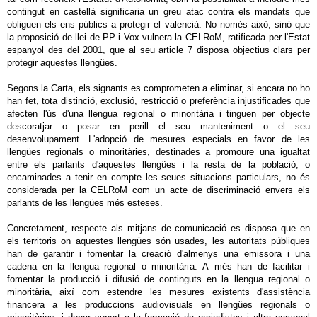
contingut en castellà significaria un greu atac contra els mandats que
obliguen els ens públics a protegir el valencià. No només això, sinó que
la proposició de llei de PP i Vox vulnera la CELRoM, ratificada per l'Estat
espanyol des del 2001, que al seu article 7 disposa objectius clars per
protegir aquestes llengües.
Segons la Carta, els signants es comprometen a eliminar, si encara no ho
han fet, tota distinció, exclusió, restricció o preferència injustificades que
afecten l'ús d'una llengua regional o minoritària i tinguen per objecte
descoratjar o posar en perill el seu manteniment o el seu
desenvolupament. L'adopció de mesures especials en favor de les
llengües regionals o minoritàries, destinades a promoure una igualtat
entre els parlants d'aquestes llengües i la resta de la població, o
encaminades a tenir en compte les seues situacions particulars, no és
considerada per la CELRoM com un acte de discriminació envers els
parlants de les llengües més esteses.
Concretament, respecte als mitjans de comunicació es disposa que en
els territoris on aquestes llengües són usades, les autoritats públiques
han de garantir i fomentar la creació d'almenys una emissora i una
cadena en la llengua regional o minoritària. A més han de facilitar i
fomentar la producció i difusió de continguts en la llengua regional o
minoritària, així com estendre les mesures existents d'assistència
financera a les produccions audiovisuals en llengües regionals o