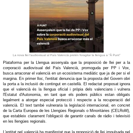
La nova llei l'audiovisual al País Valencià pretén foragitar la llengua a "À Punt"
Plataforma per la Llengua assenyala que la proposició de llei per a la
corporació audiovisual del País Valencià, promoguda per PP i Vox,
busca arraconar el valencià en un ecosistema mediàtic que ja de per si el
margina. En primer lloc, l'entitat denuncia que la proposta del Govern obri
la porta a la inclusió de contingut en castellà. El redactat proposat ignora
que el valencià és la llengua oficial i pròpia dels valencians i vulnera
l'Estatut d'Autonomia, en tant que els poders públics estan obligats
legalment a atorgar especial protecció i respecte a la recuperació del
valencià. El text també vulneraria la legislació internacional, en concret
de la Carta Europea de les Llengües Regionals o Minoritàries (CELRoM),
que estableix clarament l'obligació de garantir canals de ràdio i televisió
en les llengües regionals.
L'entitat pel valencià ha manifestat que la proposició de llei impulsada pel