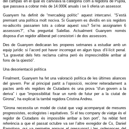
del cartipàs en el qual es canviava la categoria com a regidora de Pujola,
que passava a cobrar més de 14.000€ anuals i se li oferia un assessor.
Guanyem ha definit de “mercadeig polític” aquest intercanvi. “S’està
premiant una política molt nociva. Si Guanyem es dividís en sis regidors
no-adscrits passarien tots a cobrar aquest sou? Se’ns assignarien 6
assessors?”, s’ha preguntat Salellas. Actualment Guanyem només
disposa d’un regidor alliberat pel consistori i de dos assessors.
Des de Guanyem dedicaran les properes setmanes a estudiar amb un
equip jurídic si l’acord pot haver incorregut en algun tipus d’il·lícit penal.
“La gravetat dels fets reclama calma però és imprescindible arribar al
fons de la qüestió”.
Una desorientació política
Finalment, Guanyem ha fet una valoració política de les últimes aliances
del govern. Per al principal partit a l’oposició, recórrer reiteradament a
pactes amb els regidors de Ciutadans és una prova “d’un govern a la
deriva” i que “impossibilitat fixar un rumb de futur per a la ciutat de
Girona”, ha explicat la també regidora Cristina Andreu.
“Girona necessita un model de ciutat que vagi acompanyat de mesures
progressistes, ecologistes i equitatives. Si el teu company de viatge és el
regidor de Ciutadans és impossible arribar a bon port”, ha reblat fent
referència a que el passat octubre va ser l’altre exregidor de Cs, Daniel
Pamplona, qui va permetre aprovar el pressupost i les ordenances del