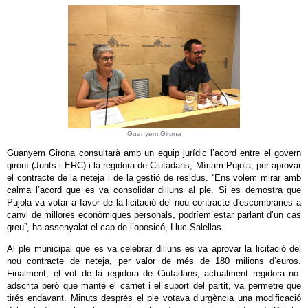
Guanyem Girona
Guanyem Girona consultarà amb un equip jurídic l’acord entre el govern
gironí (Junts i ERC) i la regidora de Ciutadans, Míriam Pujola, per aprovar
el contracte de la neteja i de la gestió de residus. “Ens volem mirar amb
calma l’acord que es va consolidar dilluns al ple. Si es demostra que
Pujola va votar a favor de la licitació del nou contracte d'escombraries a
canvi de millores econòmiques personals, podríem estar parlant d’un cas
greu”, ha assenyalat el cap de l’oposicó, Lluc Salellas.
Al ple municipal que es va celebrar dilluns es va aprovar la licitació del
nou contracte de neteja, per valor de més de 180 milions d’euros.
Finalment, el vot de la regidora de Ciutadans, actualment regidora no-
adscrita però que manté el carnet i el suport del partit, va permetre que
tirés endavant. Minuts després el ple votava d’urgència una modificació