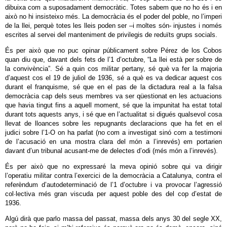
dibuixa com a suposadament democràtic. Totes sabem que no ho és i en
això no hi insisteixo més. La democràcia és el poder del poble, no l’imperi
de la llei, perquè totes les lleis poden ser –i moltes són- injustes i només
escrites al servei del manteniment de privilegis de reduïts grups socials.
És per això que no puc opinar públicament sobre Pérez de los Cobos
quan diu que, davant dels fets de l’1 d’octubre, “La llei està per sobre de
la convivència”. Sé a quin cos militar pertany, sé què va fer la majoria
d’aquest cos el 19 de juliol de 1936, sé a què es va dedicar aquest cos
durant el franquisme, sé que en el pas de la dictadura real a la falsa
democràcia cap dels seus membres va ser qüestionat en les actuacions
que havia tingut fins a aquell moment, sé que la impunitat ha estat total
durant tots aquests anys, i sé que en l’actualitat si digués qualsevol cosa
llevat de lloances sobre les repugnants declaracions que ha fet en el
judici sobre l’1-O on ha parlat (no com a investigat sinó com a testimoni
de l’acusació en una mostra clara del món a l’inrevés) em portarien
davant d’un tribunal acusant-me de delectes d’odi (més món a l’inrevés).
És per això que no expressaré la meva opinió sobre qui va dirigir
l’operatiu militar contra l’exercici de la democràcia a Catalunya, contra el
referèndum d’autodeterminació de l’1 d’octubre i va provocar l’agressió
col·lectiva més gran viscuda per aquest poble des del cop d’estat de
1936.
Algú dirà que parlo massa del passat, massa dels anys 30 del segle XX,