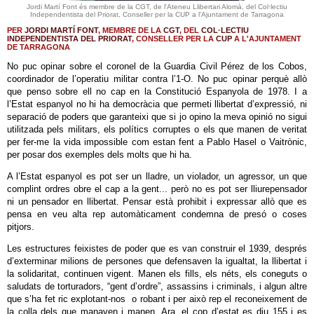
Jordi Martí Font és membre de la CGT, de l'Ateneu Llibertari Alomà, del Col·lectiu
Independentista del Priorat, Conseller per la CUP a l'Ajuntament de Tarragona
PER
JORDI MARTÍ FONT
, MEMBRE DE LA
CGT
, DEL
COL·LECTIU
INDEPENDENTISTA DEL PRIORAT
, CONSELLER PER LA
CUP
A L'AJUNTAMENT
DE TARRAGONA
No puc opinar sobre el coronel de la Guardia Civil Pérez de los Cobos,
coordinador de l’operatiu militar contra l’1-O. No puc opinar perquè allò
que penso sobre ell no cap en la Constitució Espanyola de 1978. I a
l’Estat espanyol no hi ha democràcia que permeti llibertat d’expressió, ni
separació de poders que garanteixi que si jo opino la meva opinió no sigui
utilitzada pels militars, els polítics corruptes o els que manen de veritat
per fer-me la vida impossible com estan fent a Pablo Hasel o Vaitrònic,
per posar dos exemples dels molts que hi ha.
A l’Estat espanyol es pot ser un lladre, un violador, un agressor, un que
complint ordres obre el cap a la gent... però no es pot ser lliurepensador
ni un pensador en llibertat. Pensar està prohibit i expressar allò que es
pensa en veu alta rep automàticament condemna de presó o coses
pitjors.
Les estructures feixistes de poder que es van construir el 1939, després
d’exterminar milions de persones que defensaven la igualtat, la llibertat i
la solidaritat, continuen vigent. Manen els fills, els néts, els coneguts o
saludats de torturadors, “gent d’ordre”, assassins i criminals, i algun altre
que s’ha fet ric explotant-nos o robant i per això rep el reconeixement de
la colla dels que manaven i manen. Ara, el cop d’estat es diu 155 i es