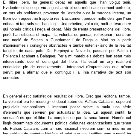
El llibre, però, ha generat debat en aquells que l'han volgut tenir.
Evidentment que qui viu a gust amb el seu món nacionalment perfecte,
on tots els problemes provenen de l'exterior o de la traïdoria interna, un
llibre com aquest no li aporta res. Bàsicament perquè molts dels que l'han
criticat ni tan sols se l'han llegit. Una pràctica, val a dir, molt estesa entre
qui només crítica i nega el debat. Més de trenta presentacions del llibre,
però, han dibuixat el mapa i la voluntat de pensar, reflexionar i construir
una nació de Salses a Guardamar i de Fraga a Maó no a partir
d'apriorismes i consignes abstractes -i també estèrils- sinó de la realitat
tangible de cada país. De Perpinyà a Novelda, passant per Palma i
Pollença i acabant a Balaguer. Per a mi mateix els debats han estat més
interessants que el contingut del llibre. Ha estat un any realment
enriquidor, ple de coneixements i intercanvi d'impressions que m'han
servit per a afirmar que el contingut i la línia narrativa del text són
correctes.
En general estic satisfet del resultat del llibre. Crec que l'editorial també.
La voluntat era fer ressorgir el debat sobre els Països Catalans, superant
prejudicis nacionalistes i intentant posar sobre la taula una sèrie
d'elements que serviren per actualitzar la idea. En aquest sentit, la
sensació és que el llibre ha complert en part la seua funció. Només cal
llegir determinats documents polítics d'algunes organitzacions que tenen
els Països Catalans com a marc nacional i veurem com, si més no en
les anàlisis de caràcter històric, el relat que ens justifica com a nació ha