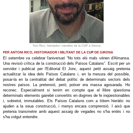
Toni Rico, hitoriador i membre de la CUP a Girona
PER ANTONI RICO, HISTORIADOR I MILITANT DE LA
CUP
DE GIRONA
El setembre va celebrar l'aniversari “No tots els mals vénen d'Almansa.
Una revisió crítica de la construcció dels Països Catalans”. Escrit per un
servidor i publicat per l'Editorial El Jonc, aquest petit assaig pretenia
actualitzar la idea dels Països Catalans i, en la mesura del possible,
posar-la en la centralitat del debat polític de determinats sectors dels
nostres països. La pretensió, però, potser era massa agosarada. Ho
reconec. Especialment si tenim en compte que el llibre qüestiona
determinats elements gairebé convertits en dogmes de fe inqüestionables
i, sobretot, immutables. Els Països Catalans com a tòtem hieràtic no
ajuden a la seua construcció, i menys encara comprensió. I això que
pretenia transmetre amb aquest assaig de vegades no s'ha entès i no
s'ha volgut entendre.