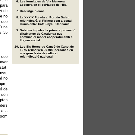
Les formigues de Via Menorca
epara
assenyalen el col·lapse de l'illa
vi de
Habitatge o caos
uè no
La XXXIX Pujada al Port de Salau
reivindicarà el Pirineu com a espai
a que
d'unió entre Catalunya i Occitània
d’una
Solsona impulsa la primera promoció
rs 35
d'habitatge de Catalunya que
combina el model cooperatiu amb el
lloguer social
Les Sis Hores de Cançó de Canet de
1976 reuneixen 60.000 persones en
una gran festa de cultura i
l que
reivindicació nacional
aver
stat,
anys,
al no
mpre,
el de
e són
mpten
íders
 a la
s som