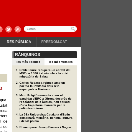
RES-PÚBLICA
FREEDOM.CAT
RÀNQUINGS
les més llegides
les més votades
Poble Lliure recupera un cartell del
MDT de 1986 i el vincula a la crisi
migratòria de Sabta
Carles Rebassa rebutja amb un
poema la invitació dels reis
11
espanyols a Marivent
Marc Puigtió renuncia a ser el
candidat d'ERC a Girona després de
s que
l'escàndol dels àudios, nou episodi
Estat
d'una trajectòria marcada per la
polèmica interna
amosa
La 58a Universitat Catalana d'Estiu
ctors
combinarà memòria, llengua, cultura
l de
i debat polític
ta de
El meu pare: Josep Barrera i Nogué
r, la