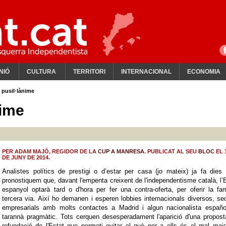
NIÓ
CULTURA
TERRITORI
INTERNACIONAL
ECONOMIA
 pusil·lànime
nime
PER ADAM MAJÓ, REGIDOR DE LA
CUP A MANRESA
. PUBLICAT AL SEU
BLOC
EL 
DE JUNY DE 2014.
Analistes polítics de prestigi o d’estar per casa (jo mateix) ja fa die
pronostiquem que, davant l'empenta creixent de l'independentisme català, l’
espanyol optarà tard o d'hora per fer una contra-oferta, per oferir la f
tercera via. Així ho demanen i esperen lobbies internacionals diversos, se
empresarials amb molts contactes a Madrid i algun nacionalista españo
tarannà pragmàtic. Tots cerquen desesperadament l'aparició d'una propos
refundació de l'Estat que permeti evitar el què per a ells és el mal majo