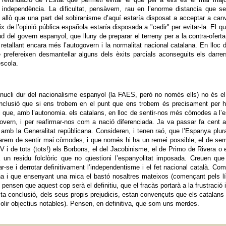
independència. La dificultat, pensàvem, rau en l’enorme distancia que s
allò que una part del sobiranisme d’aquí estaría disposat a acceptar a can
ix de l’opinió pública española estaría disposada a "cedir" per evitar-la. El q
d del govern espanyol, que lluny de preparar el terreny per a la contra-ofert
retallant encara més l’autogovern i la normalitat nacional catalana. En lloc 
 prefereixen desmantellar alguns dels èxits parcials aconseguits els darre
’escola.
l nucli dur del nacionalisme espanyol (la FAES, però no només ells) no és e
nclusió que si ens trobem en el punt que ens trobem és precisament per h
i que, amb l’autonomia. els catalans, en lloc de sentir-nos més còmodes a l’e
vern, i per reafirmar-nos com a nació diferenciada. Ja va passar fa cent 
amb la Generalitat repúblicana. Consideren, i tenen raó, que l’Espanya plur
arem de sentir mai còmodes, i que només hi ha un remei possible, el de se
V i de tots (tots!) els Borbons, el del Jacobinisme, el de Primo de Rivera o 
t a un residu folclòric que no qüestioni l’espanyolitat imposada. Creuen qu
tar-se i derrotar definitivament l’independentisme i el fet nacional català. Co
na i que ensenyant una mica el bastó nosaltres mateixos (començant pels l
 pensen que aquest cop serà el definitiu, que el fracàs portarà a la frustració i
esta conclusió, dels seus propis prejudicis, estan convençuts que els catalan
olir objectius notables). Pensen, en definitiva, que som uns merdes.