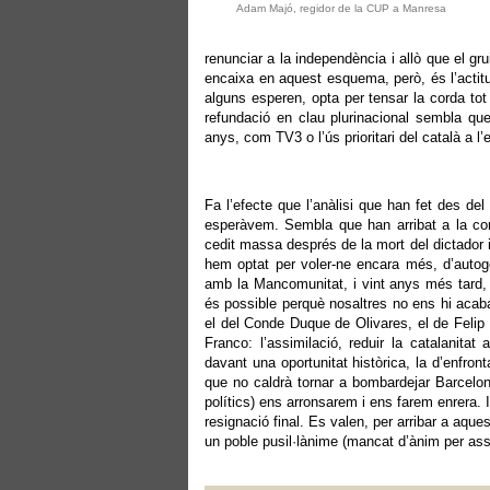
Adam Majó, regidor de la CUP a Manresa
renunciar a la independència i allò que el gru
encaixa en aquest esquema, però, és l’actitu
alguns esperen, opta per tensar la corda tot 
refundació en clau plurinacional sembla que
anys, com TV3 o l’ús prioritari del català a l
Fa l’efecte que l’anàlisi que han fet des de
esperàvem. Sembla que han arribat a la co
cedit massa després de la mort del dictador 
hem optat per voler-ne encara més, d’autogo
amb la Mancomunitat, i vint anys més tard, 
és possible perquè nosaltres no ens hi acab
el del Conde Duque de Olivares, el de Felip 
Franco: l’assimilació, reduir la catalanita
davant una oportunitat històrica, la d’enfron
que no caldrà tornar a bombardejar Barcelo
polítics) ens arronsarem i ens farem enrera. I
resignació final. Es valen, per arribar a aqu
un poble pusil·lànime (mancat d’ànim per ass