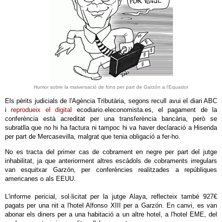
Humor sobre la malversació de fons per part de Garzón a l'Equador
Els pèrits judicials de l'Agència Tributària, segons recull avui el diari ABC
i
reprodueix el digital
ecodiario.eleconomista.es, el pagament de la
conferència està acreditat per una transferència bancària, però se
subratlla que no hi ha factura ni tampoc hi va haver declaració a Hisenda
per part de Mercasevilla, malgrat que tenia obligació a fer-ho.
No es tracta del primer cas de cobrament en negre per part del jutge
inhabilitat, ja que anteriorment altres escàdols de cobraments irregulars
van esquitxar Garzón, per conferències realitzades a repúbliques
americanes o als EEUU.
L'informe pericial, sol·licitat per la jutge Alaya, reflecteix també 927€
pagats per una nit a l'hotel Alfonso XIII per a Garzón. En canvi, es van
abonar els diners per a una habitació a un altre hotel, a l'hotel EME, del