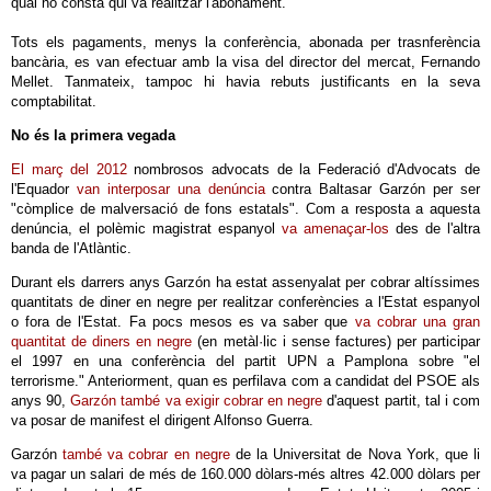
qual no consta qui va realitzar l'abonament.
Tots els pagaments, menys la conferència, abonada per trasnferència
bancària, es van efectuar amb la visa del director del mercat, Fernando
Mellet. Tanmateix, tampoc hi havia rebuts justificants en la seva
comptabilitat.
No és la primera vegada
El març del 2012
nombrosos advocats de la Federació d'Advocats de
l'Equador
van interposar una denúncia
contra Baltasar Garzón per ser
"còmplice de malversació de fons estatals". Com a resposta a aquesta
denúncia, el polèmic magistrat espanyol
va amenaçar-los
des de l'altra
banda de l'Atlàntic.
Durant els darrers anys Garzón ha estat assenyalat per cobrar altíssimes
quantitats de diner en negre per realitzar conferències a l'Estat espanyol
o fora de l'Estat. Fa pocs mesos es va saber que
va cobrar una gran
quantitat de diners en negre
(en metàl·lic i sense factures) per participar
el 1997 en una conferència del partit UPN a Pamplona sobre "el
terrorisme." Anteriorment, quan es perfilava com a candidat del PSOE als
anys 90,
Garzón també va exigir cobrar en negre
d'aquest partit, tal i com
va posar de manifest el dirigent Alfonso Guerra.
Garzón
també va cobrar en negre
de la Universitat de Nova York, que li
va pagar un salari de més de 160.000 dòlars-més altres 42.000 dòlars per