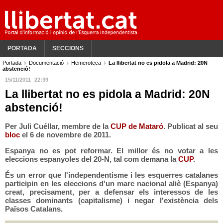
PORTADA
SECCIONS
Portada
Documentació
Hemeroteca
La llibertat no es pidola a Madrid: 20N
abstenció!
15/11/2011
22:39
La llibertat no es pidola a Madrid: 20N
abstenció!
Per Juli Cuéllar, membre de la
CUP de Mataró
. Publicat al seu
bloc
el 6 de novembre de 2011.
Espanya no es pot reformar. El millor és no votar a les
eleccions espanyoles del 20-N, tal com demana la
CUP
.
És un error que
l'independentisme
i
les esquerres catalanes
participin en les eleccions d'un marc nacional aliè (Espanya)
creat, precisament, per a defensar els interessos de les
classes dominants (capitalisme) i negar l'existència dels
Països Catalans.