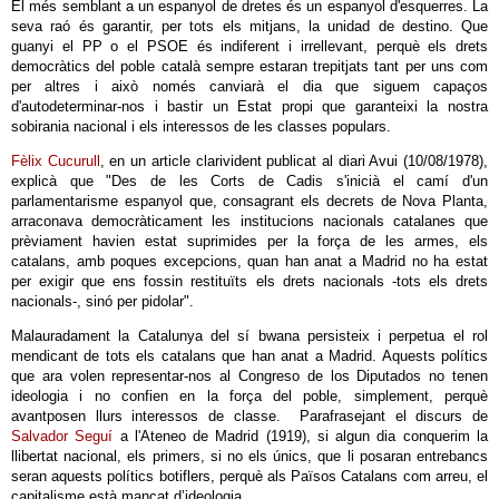
El més semblant a un espanyol de dretes és un espanyol d'esquerres. La
seva raó és garantir, per tots els mitjans, la unidad de destino. Que
guanyi el PP o el PSOE és indiferent i irrellevant, perquè els drets
democràtics del poble català sempre estaran trepitjats tant per uns com
per altres i això només canviarà el dia que siguem capaços
d'autodeterminar-nos i bastir un Estat propi que garanteixi la nostra
sobirania nacional i els interessos de les classes populars.
Fèlix Cucurull
, en un article clarivident publicat al diari
Avui (10/08/1978),
explicà
que "Des de les Corts de Cadis s'inicià el camí d'un
parlamentarisme espanyol que, consagrant els decrets de Nova Planta,
arraconava democràticament les institucions nacionals catalanes que
prèviament havien estat suprimides per la força de les armes, els
catalans, amb poques excepcions, quan han anat a Madrid no ha estat
per exigir que ens fossin restituïts els drets nacionals -tots els drets
nacionals-, sinó per pidolar".
Malauradament la Catalunya del sí bwana persisteix i perpetua el rol
mendicant de tots els catalans que han anat a Madrid. Aquests polítics
que ara volen representar-nos al Congreso de los Diputados no tenen
ideologia i no confien en la força del poble, simplement, perquè
avantposen llurs interessos de classe. Parafrasejant el discurs de
Salvador Seguí
a l'Ateneo de Madrid (1919),
si algun dia conquerim la
llibertat nacional, els primers, si no els únics, que li posaran entrebancs
seran aquests polítics botiflers, perquè als Països Catalans com arreu, el
capitalisme està mancat d’ideologia.