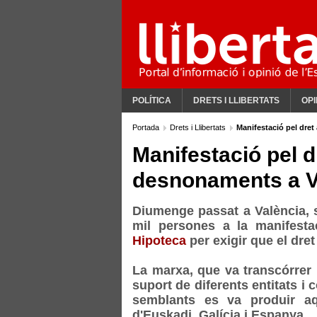
POLÍTICA
DRETS I LLIBERTATS
OPI
Portada
Drets i Llibertats
Manifestació pel dret
Manifestació pel dr
desnonaments a V
Diumenge passat a València,
mil persones a la manifest
Hipoteca
per exigir que el dret 
La marxa, que va transcórrer 
suport de diferents entitats i
semblants es va produir 
d'Euskadi, Galícia i Espanya.