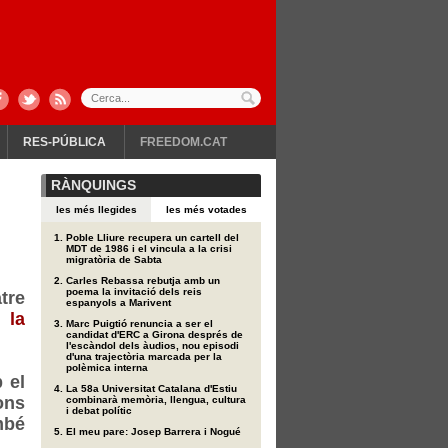
RES-PÚBLICA
FREEDOM.CAT
RÀNQUINGS
les més llegides
les més votades
Poble Lliure recupera un cartell del
MDT de 1986 i el vincula a la crisi
migratòria de Sabta
Carles Rebassa rebutja amb un
poema la invitació dels reis
tre
espanyols a Marivent
 la
Marc Puigtió renuncia a ser el
candidat d'ERC a Girona després de
l'escàndol dels àudios, nou episodi
d'una trajectòria marcada per la
polèmica interna
 el
La 58a Universitat Catalana d'Estiu
ons
combinarà memòria, llengua, cultura
i debat polític
mbé
El meu pare: Josep Barrera i Nogué