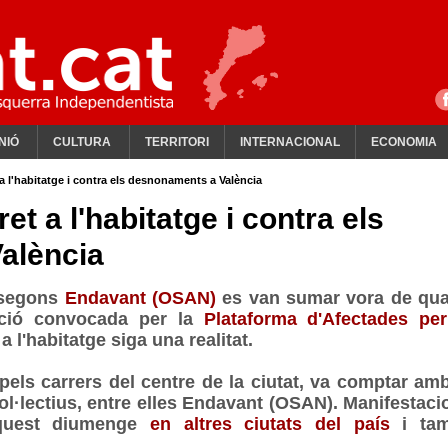
NIÓ
CULTURA
TERRITORI
INTERNACIONAL
ECONOMIA
 a l'habitatge i contra els desnonaments a València
et a l'habitatge i contra els
alència
 segons
Endavant (OSAN)
es van sumar vora de qua
ació convocada per la
Plataforma d'Afectades per
a l'habitatge siga una realitat.
pels carrers del centre de la ciutat, va comptar amb
 col·lectius, entre elles Endavant (OSAN). Manifestaci
aquest diumenge
en altres ciutats del país
i ta