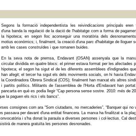
Segons la formació independentista les reivindicacions principals eren 
d'una banda la regulació de la dació de l'habitatge com a forma de pagame
la hipoteca; en segon lloc aconseguir una moratòria dels desnonaments
motius econòmics; i, finalment, la creació d'una parc d'habitatge de lloguer s
amb les cases construïdes i que romanen buides.
En la seva nota de premsa, Endavant (OSAN) assenyala que la marx
circular dividida en quatre blocs: el primer estava format per les afectades p
hipoteca; el segon ha sigut el de les diferents assemblees d'indignades que
han afegit; el tercer ha sigut els dels moviments socials, on hi havia Endav
la Coordinadora Obrera Sindical (COS); finalment han marxat els altres sind
i partits polítics. Militants de l'assemblea de l'Horta d'Endavant han porta
pancarta en què es podia llegir “Cap persona sense sostre. 2010: més de 2
e la paguen els rics i els bancs”.
iverses consignes com ara “Som ciutadans, no mercaderies”, “Banquer qui no 
s passava per davant d'una entitat financera. La marxa ha finalitzat a la pla
 convocatòria i s'ha donat la paraula a diverses persones i col·lectius. Cal des
sistirà de manera gratuïta les persones desnonades.