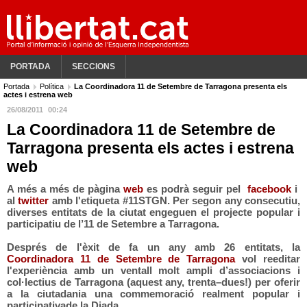
PORTADA
SECCIONS
Portada
Política
La Coordinadora 11 de Setembre de Tarragona presenta els
actes i estrena web
26/08/2011
00:24
La Coordinadora 11 de Setembre de
Tarragona presenta els actes i estrena
web
A més a més de pàgina
web
es podrà seguir pel
facebook
i
al
twitter
amb l'etiqueta #11STGN. Per segon any consecutiu,
diverses entitats de la ciutat engeguen el projecte popular i
participatiu de l’11 de Setembre a Tarragona
.
Després de l'èxit de fa un any amb 26 entitats, la
Coordinadora 11 de Setembre de Tarragona
vol reeditar
l'experiència amb un ventall molt ampli d’associacions i
col·lectius de Tarragona (aquest any, trenta–dues!) per oferir
a la ciutadania una commemoració realment popular i
participativade la Diada.