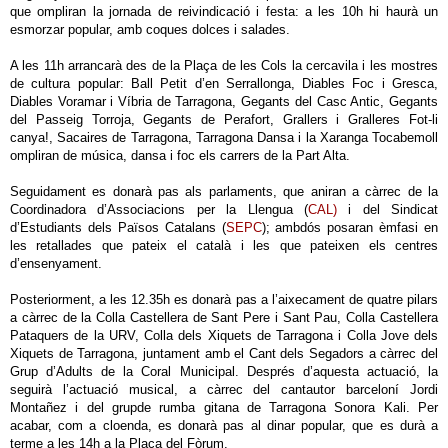
que ompliran la jornada de reivindicació i festa: a les 10h hi haurà un
esmorzar popular, amb coques dolces i salades.
A les 11h arrancarà des de la Plaça de les Cols la cercavila i les mostres
de cultura popular: Ball Petit d’en Serrallonga, Diables Foc i Gresca,
Diables Voramar i Víbria de Tarragona, Gegants del Casc Antic, Gegants
del Passeig Torroja, Gegants de Perafort, Grallers i Gralleres Fot-li
canya!, Sacaires de Tarragona, Tarragona Dansa i la Xaranga Tocabemoll
ompliran de música, dansa i foc els carrers de la Part Alta.
Seguidament es donarà pas als parlaments, que aniran a càrrec de la
Coordinadora d’Associacions per la Llengua (
CAL)
i del Sindicat
d’Estudiants dels Països Catalans (
SEPC
); ambdós posaran èmfasi en
les retallades que pateix el català i les que pateixen els centres
d’ensenyament.
Posteriorment, a les 12.35h es donarà pas a l’aixecament de quatre pilars
a càrrec de la Colla Castellera de Sant Pere i Sant Pau, Colla Castellera
Pataquers de la URV, Colla dels Xiquets de Tarragona i Colla Jove dels
Xiquets de Tarragona, juntament amb el Cant dels Segadors a càrrec del
Grup d’Adults de la Coral Municipal. Després d’aquesta actuació, la
seguirà l’actuació musical, a càrrec del cantautor barceloní Jordi
Montañez i del grupde rumba gitana de Tarragona Sonora Kali. Per
acabar, com a cloenda, es donarà pas al dinar popular, que es durà a
terme a les 14h a la Plaça del Fòrum.