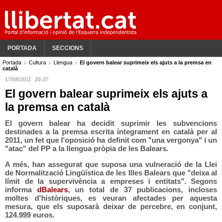
PORTADA
SECCIONS
Portada
Cultura
Llengua
El govern balear suprimeix els ajuts a la premsa en
català
17/08/2011
20:37
El govern balear suprimeix els ajuts a
la premsa en català
El govern balear ha decidit suprimir les subvencions
destinades a la premsa escrita íntegrament en català per al
2011, un fet que l'oposició ha definit com "una vergonya" i un
"atac" del PP a la llengua pròpia de les Balears.
A més, han assegurat que suposa una vulneració de la Llei
de Normalització Lingüística de les Illes Balears que "deixa al
límit de la supervivència a empreses i entitats". Segons
informa
dBalears
, un total de 37 publicacions, incloses
moltes d'històriques, es veuran afectades per aquesta
mesura, que els suposarà deixar de percebre, en conjunt,
124.999 euros.