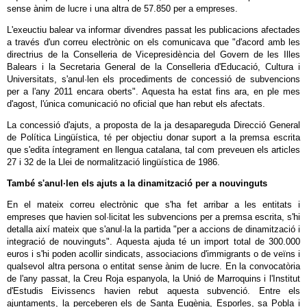
sense ànim de lucre i una altra de 57.850 per a empreses.
L'exeuctiu balear va informar divendres passat les publicacions afectades
a través d'un correu electrònic on els comunicava que "d'acord amb les
directrius de la Conselleria de Vicepresidència del Govern de les Illes
Balears i la Secretaria General de la Conselleria d'Educació, Cultura i
Universitats, s'anul·len els procediments de concessió de subvencions
per a l'any 2011 encara oberts". Aquesta ha estat fins ara, en ple mes
d'agost, l'única comunicació no oficial que han rebut els afectats.
La concessió d'ajuts, a proposta de la ja desapareguda Direcció General
de Política Lingüística, té per objectiu donar suport a la premsa escrita
que s'edita íntegrament en llengua catalana, tal com preveuen els articles
27 i 32 de la Llei de normalització lingüística de 1986.
També s'anul·len els ajuts a la dinamització per a nouvinguts
En el mateix correu electrònic que s'ha fet arribar a les entitats i
empreses que havien sol·licitat les subvencions per a premsa escrita, s'hi
detalla així mateix que s'anul·la la partida "per a accions de dinamització i
integració de nouvinguts". Aquesta ajuda té un import total de 300.000
euros i s'hi poden acollir sindicats, associacions d'immigrants o de veïns i
qualsevol altra persona o entitat sense ànim de lucre. En la convocatòria
de l'any passat, la Creu Roja espanyola, la Unió de Marroquins i l'Institut
d'Estudis Eivissencs havien rebut aquesta subvenció. Entre els
ajuntaments, la perceberen els de Santa Eugènia, Esporles, sa Pobla i