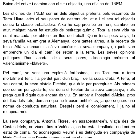
Baixa del cotxe i camina cap al seu objectiu, una oficina de l'INEM.
Les oficines de l'INEM són un dels objectius preferits pels escamots de
Terra Lliure, atès el seu paper de gestors de l'atur i el seu rol objectiu
contra la classe treballadora. Això ho sap prou bé en Toni, cambrer en
atur, malgrat haver fet estudis de peritatge químic. Tota la seva vida ha
estat marcada per obtenir un lloc de treball. Quan tenia pocs anys, la
seva família va emigrar a Alemanya, com tantes altres, a la recerca de
feina. Allà va créixer i allà va conèixer la seva companya, i junts van
emprendre un dia el camí de retorn a la terra. Les seves opinions
polítiques l'han apartat dels seus pares, d'ideologia pròxima al
valencianisme «blavero».
Pel camí, se sent una explosió fortíssima, i en Toni cau a terra
mortalment ferit. Ha perdut part d'un braç i de la cuixa dreta. A terra, al
seu costat, la seva pistola Firebird, que duia per protegir-se. Als primers
que corren per ajudar-lo, els dóna el telèfon de la seva companya, i els
prega que li diguin que encara és viu. En arribar a l'hospital d'Alzira, prop
del lloc dels fets, demana que no li posin antibiòtics, ja que segueix una
norma de conducta naturista. Després perd el coneixement, i ja no el
recupera més.
La seva companya, Antònia Flores, en assabentar-se'n, viatja des de
Castelldefels, on viuen, fins a València, on ha estat traslladat en Toni en
estat de coma. No aconsegueix veure'l i és detinguda en companyia de
Núria Codina, que l'havia acompanyat en el viatge.