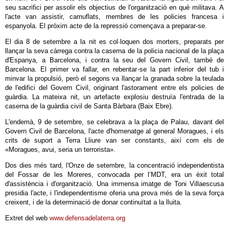
seu sacrifici per assolir els objectius de l'organització en què militava. A
l'acte van assistir, camuflats, membres de les policies francesa i
espanyola. El pròxim acte de la repressió començava a preparar-se.
El dia 8 de setembre a la nit es col·loquen dos morters, preparats per
llançar la seva càrrega contra la caserna de la policia nacional de la plaça
d'Espanya, a Barcelona, i contra la seu del Govern Civil, també de
Barcelona. El primer va fallar, en rebentar-se la part inferior del tub i
minvar la propulsió, però el segons va llançar la granada sobre la teulada
de l'edifici del Govern Civil, originant l'astorament entre els policies de
guàrdia. La mateixa nit, un artefacte explosiu destruïa l'entrada de la
caserna de la guàrdia civil de Santa Bàrbara (Baix Ebre).
L'endemà, 9 de setembre, se celebrava a la plaça de Palau, davant del
Govern Civil de Barcelona, l'acte d'homenatge al general Moragues, i els
crits de suport a Terra Lliure van ser constants, així com els de
«Moragues, avui, seria un terrorista».
Dos dies més tard, l'Onze de setembre, la concentració independentista
del Fossar de les Moreres, convocada per l’MDT, era un èxit total
d'assistència i d'organització. Una immensa imatge de Toni Villaescusa
presidia l'acte, i l'independentisme oferia una prova més de la seva força
creixent, i de la determinació de donar continuïtat a la lluita.
Extret del web
www.defensadelaterra.org