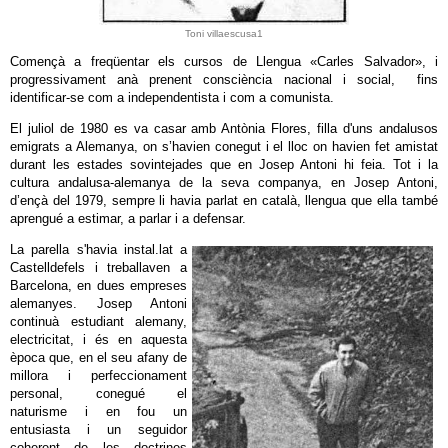
Toni villaescusa1
Començà a freqüentar els cursos de Llengua «Carles Salvador», i
progressivament anà prenent consciència nacional i social, fins
identificar-se com a independentista i com a comunista.
El juliol de 1980 es va casar amb Antònia Flores, filla d'uns andalusos
emigrats a Alemanya, on s’havien conegut i el lloc on havien fet amistat
durant les estades sovintejades que en Josep Antoni hi feia. Tot i la
cultura andalusa-alemanya de la seva companya, en Josep Antoni,
d’ençà del 1979, sempre li havia parlat en català, llengua que ella també
aprengué a estimar, a parlar i a defensar.
La parella s'havia instal.lat a
Castelldefels i treballaven a
Barcelona, en dues empreses
alemanyes. Josep Antoni
continuà estudiant alemany,
electricitat, i és en aquesta
època que, en el seu afany de
millora i perfeccionament
personal, conegué el
naturisme i en fou un
entusiasta i un seguidor
coherent de les doctrines