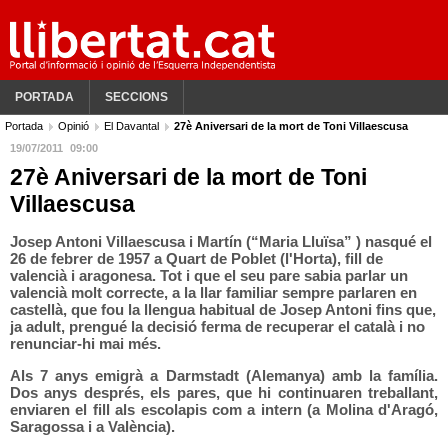
PORTADA
SECCIONS
Portada
Opinió
El Davantal
27è Aniversari de la mort de Toni Villaescusa
19/07/2011
09:00
27è Aniversari de la mort de Toni
Villaescusa
Josep Antoni Villaescusa i Martín
(“Maria Lluïsa” ) nasqué el
26 de febrer de 1957 a Quart de Poblet (l'Horta), fill de
valencià i aragonesa. Tot i que el seu pare sabia parlar un
valencià molt correcte, a la llar familiar sempre parlaren en
castellà, que fou la llengua habitual de Josep Antoni fins que,
ja adult, prengué la decisió ferma de recuperar el català i no
renunciar-hi mai més.
Als 7 anys emigrà a Darmstadt (Alemanya) amb la família.
Dos anys després, els pares, que hi continuaren treballant,
enviaren el fill als escolapis com a intern (a Molina d'Aragó,
Saragossa i a València).