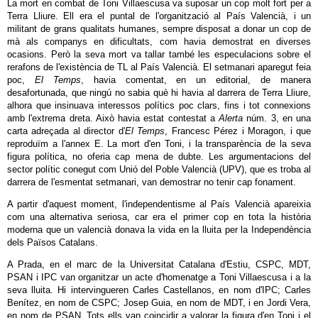
La mort en combat de Toni Villaescusa va suposar un cop molt fort per a
Terra Lliure. Ell era el puntal de l'organització al País Valencià, i un
militant de grans qualitats humanes, sempre disposat a donar un cop de
mà als companys en dificultats, com havia demostrat en diverses
ocasions. Però la seva mort va tallar també les especulacions sobre el
rerafons de l'existència de TL al País Valencià. El setmanari aparegut feia
poc,
El Temps
, havia comentat, en un editorial, de manera
desafortunada, que ningú no sabia què hi havia al darrera de Terra Lliure,
alhora que insinuava interessos polítics poc clars, fins i tot connexions
amb l'extrema dreta. Això havia estat contestat a
Alerta
núm. 3, en una
carta adreçada al director d'
El Temps
, Francesc Pérez i Moragon, i que
reproduïm a l'annex E. La mort d'en Toni, i la transparència de la seva
figura política, no oferia cap mena de dubte. Les argumentacions del
sector polític conegut com Unió del Poble Valencià (UPV), que es troba al
darrera de l'esmentat setmanari, van demostrar no tenir cap fonament.
A partir d'aquest moment, l'independentisme al País Valencià apareixia
com una alternativa seriosa, car era el primer cop en tota la història
moderna que un valencià donava la vida en la lluita per la Independència
dels Països Catalans.
A Prada, en el marc de la Universitat Catalana d'Estiu, CSPC, MDT,
PSAN i IPC van organitzar un acte d'homenatge a Toni Villaescusa i a la
seva lluita. Hi intervingueren Carles Castellanos, en nom d'IPC; Carles
Benítez, en nom de CSPC; Josep Guia, en nom de MDT, i en Jordi Vera,
en nom de PSAN. Tots ells van coincidir a valorar la figura d'en Toni i el