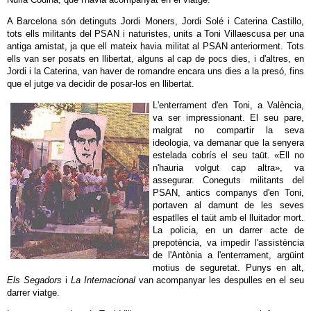
A Barcelona són detinguts Jordi Moners, Jordi Solé i Caterina Castillo,
tots ells militants del PSAN i naturistes, units a Toni Villaescusa per una
antiga amistat, ja que ell mateix havia militat al PSAN anteriorment. Tots
ells van ser posats en llibertat, alguns al cap de pocs dies, i d'altres, en
Jordi i la Caterina, van haver de romandre encara uns dies a la presó, fins
que el jutge va decidir de posar-los en llibertat.
L'enterrament d'en Toni, a València,
va ser impressionant. El seu pare,
malgrat no compartir la seva
ideologia, va demanar que la senyera
estelada cobrís el seu taüt. «Ell no
n'hauria volgut cap altra», va
assegurar. Coneguts militants del
PSAN, antics companys d'en Toni,
portaven al damunt de les seves
espatlles el taüt amb el lluitador mort.
La policia, en un darrer acte de
prepotència, va impedir l'assistència
de l'Antònia a l'enterrament, argüint
motius de seguretat. Punys en alt,
Els Segadors
i
La Internacional
van acompanyar les despulles en el seu
darrer viatge.