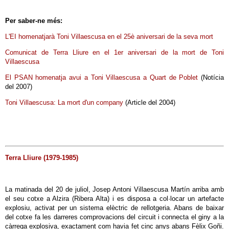
Per saber-ne més:
L'EI homenatjarà Toni Villaescusa en el 25è aniversari de la seva mort
Comunicat de Terra Lliure en el 1er aniversari de la mort de Toni
Villaescusa
El PSAN homenatja avui a Toni Villaescusa a Quart de Poblet
(Notícia
del 2007)
Toni Villaescusa: La mort d'un company
(Article del 2004)
Terra Lliure (1979-1985)
La matinada del 20 de juliol, Josep Antoni Villaescusa Martín arriba amb
el seu cotxe a Alzira (Ribera Alta) i es disposa a col·locar un artefacte
explosiu, activat per un sistema elèctric de rellotgeria. Abans de baixar
del cotxe fa les darreres comprovacions del circuit i connecta el giny a la
càrrega explosiva, exactament com havia fet cinc anys abans Fèlix Goñi.