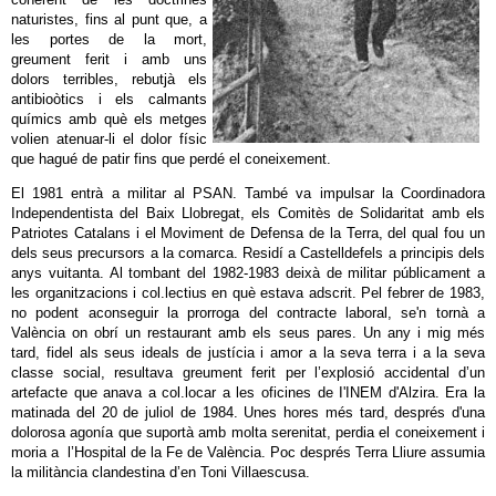
naturistes, fins al punt que, a
les portes de la mort,
greument ferit i amb uns
dolors terribles, rebutjà els
antibioòtics i els calmants
químics amb què els metges
volien atenuar-li el dolor físic
que hagué de patir fins que perdé el coneixement.
El 1981 entrà a militar al PSAN. També va impulsar la Coordinadora
Independentista del Baix Llobregat, els Comitès de Solidaritat amb els
Patriotes Catalans i el Moviment de Defensa de la Terra, del qual fou un
dels seus precursors a la comarca. Residí a Castelldefels a principis dels
anys vuitanta. Al tombant del 1982-1983 deixà de militar públicament a
les organitzacions i col.lectius en què estava adscrit. Pel febrer de 1983,
no podent aconseguir la prorroga del contracte laboral, se'n tornà a
València on obrí un restaurant amb els seus pares. Un any i mig més
tard, fidel als seus ideals de justícia i amor a la seva terra i a la seva
classe social, resultava greument ferit per l’explosió accidental d’un
artefacte que anava a col.locar a les oficines de I'INEM d'Alzira. Era la
matinada del 20 de juliol de 1984. Unes hores més tard, després d'una
dolorosa agonía que suportà amb molta serenitat, perdia el coneixement i
moria a l’Hospital de la Fe de València. Poc després Terra Lliure assumia
la militància clandestina d’en Toni Villaescusa.