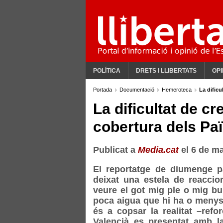
POLÍTICA
DRETS I LLIBERTATS
OPI
Portada
Documentació
Hemeroteca
La dificu
La dificultat de c
cobertura dels Pa
Publicat a
Media.cat
el 6 de ma
El reportatge de diumenge p
deixat una estela de reacci
veure el got mig ple o mig bui
poca aigua que hi ha o menyste
és a copsar la realitat –ref
Valencià es presentat amb l