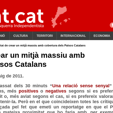
NIÓ
CULTURA
TERRITORI
INTERNACIONAL
ECONOMIA
ltat de crear un mitjà massiu amb cobertura dels Països Catalans
rear un mitjà massiu amb
ïsos Catalans
ig de 2011.
assat dels 30 minuts “
Una relació sense senyal
”
ons, més
positives
o
negatives
segons si es prefer
t o, més aviat segons el cas, si es prefereix valorar
nir-la. Però en el que coincideixen totes les crítiq
orçada pel fet que emeti un reportatge en que el P
a mateixa proximitat que ho faria amb, per exemp