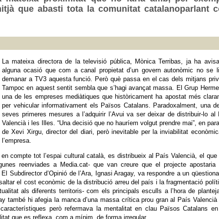
tjà que abasti tota la comunitat catalanoparlant 
La mateixa directora de la televisió pública, Mònica Terribas, ja ha avis
alguna ocasió que com a canal propietat d’un govern autonòmic no se li
demanar a TV3 aquesta funció. Però què passa en el cas dels mitjans pri
Tampoc en aquest sentit sembla que s’hagi avançat massa. El Grup Herme
una de les empreses mediàtiques que històricament ha apostat més clara
per vehicular informativament els Països Catalans. Paradoxalment, una d
seves primeres mesures a l’adquirir l’Avui va ser deixar de distribuir-lo al
Valencià i les Illes. “Una decisió que no hauríem volgut prendre mai”, en par
de Xevi Xirgu, director del diari, però inevitable per la inviabilitat econòmi
l’empresa.
en compte tot l’espai cultural català, es distribueix al País Valencià, el que 
lgunes reenviades a Media.cat- que van creure que el projecte apostaria
l Subdirector d’Opinió de l’Ara, Ignasi Aragay, va respondre a un qüestiona
ltar el cost econòmic de la distribució arreu del país i la fragmentació polít
itat als diferents territoris- com els principals esculls a l’hora de plantej
ay també hi afegia la manca d’una massa crítica prou gran al País Valencià 
 característiques però refermava la mentalitat en clau Països Catalans e
litat que es reflexa, com a mínim, de forma irregular.