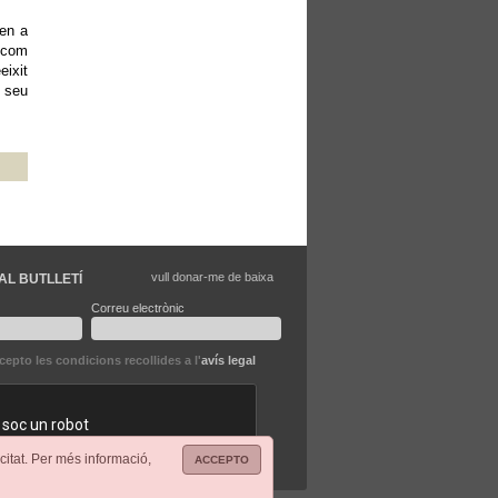
ben a
s com
eixit
l seu
vull donar-me de baixa
AL BUTLLETÍ
Correu electrònic
ccepto les condicions recollides a l'
avís legal
citat. Per més informació,
ACCEPTO