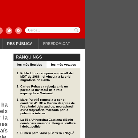
RES-PÚBLICA
FREEDOM.CAT
RÀNQUINGS
les més llegides
les més votades
Poble Lliure recupera un cartell del
MDT de 1986 i el vincula a la crisi
migratòria de Sabta
Carles Rebassa rebutja amb un
poema la invitació dels reis
espanyols a Marivent
Marc Puigtió renuncia a ser el
candidat d'ERC a Girona després de
 ha
l'escàndol dels àudios, nou episodi
eix
d'una trajectòria marcada per la
polèmica interna
 la
La 58a Universitat Catalana d'Estiu
ues
combinarà memòria, llengua, cultura
i debat polític
aís
El meu pare: Josep Barrera i Nogué
le,