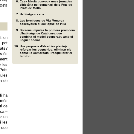
Casa Macià convoca unes jornades
com
d'història pel centenari dels Fets de
Prats de Molló
Habitatge o caos
Les formigues de Via Menorca
assenyalen el col·lapse de l'illa
Solsona impulsa la primera promoció
d'habitatge de Catalunya que
combina el model cooperatiu amb el
at en
lloguer social
 pot
Una proposta d'alcaldes planteja
vats?
reforçar les vegueries, eliminar els
consells comarcals i reequilibrar el
s és
territori
ment
e les
 País
aules
ca de
li ha
 més
ri de
ica –
ar un
i les
n que