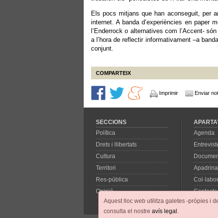
Els pocs mitjans que han aconseguit, per ara
internet. A banda d’experiències en paper m
l’Enderrock o alternatives com l’Accent- són
a l’hora de reflectir informativament –a band
conjunt.
COMPARTEIX
Imprimir
Enviar not
SECCIONS
APARTA
Política
Agenda
Drets i llibertats
Entrevist
Cultura
Documen
Territori
Apadrina
Res-pública
Col·labo
Opinió
Contacte
Aquest lloc web utilitza galetes -pròpies i d
consulta el nostre
avís legal
.