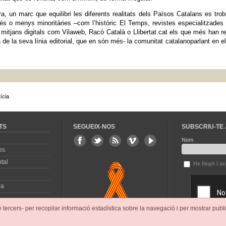
, un marc que equilibri les diferents realitats dels Països Catalans es tro
és o menys minoritàries –com l’històric El Temps, revistes especialitzade
 mitjans digitals com Vilaweb, Racó Català o Llibertat.cat els que més han re
a de la seva línia editorial, que en són més- la comunitat catalanoparlant en e
ícia
TS
SEGUEIX-NOS
SUBSCRIU-TE 
Nom
es
tal
He llegit i a
ra
e tercers- per recopilar informació estadística sobre la navegació i per mostrar publi