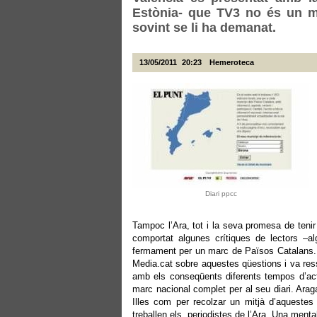
Estònia- que TV3 no és un mi
sovint se li ha demanat.
13/05/2011
20:23
Hemeroteca
Diari ppcc
Tampoc l’Ara, tot i la seva promesa de tenir 
comportat algunes crítiques de lectors –a
fermament per un marc de Països Catalans. E
Media.cat sobre aquestes qüestions i va ressa
amb els conseqüents diferents tempos d’actual
marc nacional complet per al seu diari. Arag
Illes com per recolzar un mitjà d’aquestes
treballen els periodistes de l’Ara. Una menta