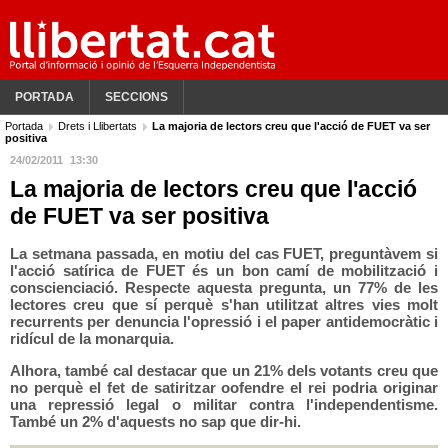
PORTADA
SECCIONS
Portada
Drets i Llibertats
La majoria de lectors creu que l'acció de FUET va ser
positiva
24/02/2011
13:30
La majoria de lectors creu que l'acció
de FUET va ser positiva
La setmana passada, en motiu del cas FUET, preguntàvem si
l'acció satírica de FUET és un bon camí de mobilització i
conscienciació. Respecte aquesta pregunta, un 77% de les
lectores creu que sí perquè s'han utilitzat altres vies molt
recurrents per denuncia l'opressió i el paper antidemocràtic i
ridícul de la monarquia.
Alhora, també cal destacar que un 21% dels votants creu que
no perquè el fet de satiritzar oofendre el rei podria originar
una repressió legal o militar contra l'independentisme.
També un 2% d'aquests no sap que dir-hi.