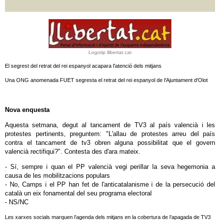
Logotip llibertat.cat
El segrest del retrat del rei espanyol acapara l'atenció dels mitjans
Una ONG anomenada FUET segresta el retrat del rei espanyol de l'Ajuntament d'Olot
Nova enquesta
Aquesta setmana, degut al tancament de TV3 al país valencià i les
protestes pertinents, preguntem: "L'allau de protestes arreu del país
contra el tancament de tv3 obren alguna possibilitat que el govern
valencià rectifiqui?". Contesta des d'ara mateix.
- Sí, sempre i quan el PP valencià vegi perillar la seva hegemonia a
causa de les mobilitzacions populars
- No, Camps i el PP han fet de l'anticatalanisme i de la persecució del
català un eix fonamental del seu programa electoral
- NS/NC
Les xarxes socials marquen l’agenda dels mitjans en la cobertura de l’apagada de TV3