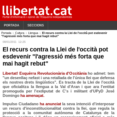
PORTADA
SECCIONS
Portada
Cultura
Llengua
El recurs contra la Llei de l'occità pot esdevenir
"l'agressió més forta que mai hagit rebut"
08/01/2011
12:25
El recurs contra la Llei de l'occità pot
esdevenir "l'agressió més forta que
mai hagit rebut"
Libertat! Esquèrra Revolucionària d'Occitània
ho admet: tem
"un desenllaç nefast i una retallada de l'única llei que defensa
els nostres drets lingüístics". Es tracta de la Llei de l'occità
que oficialitza la llengua a la Val d'Aran i que ara l'entitat
promoguda per l'exdiputat de C's i militant d'UPyD José
Domingo
ha amenaçat.
Impulso Ciudadano
ha anunciat
la seva intenció d'interposar
un recurs d'inconstitucionalitat contra la llei, que regula la
protecció a la comunitat autònoma de Catalunya de la