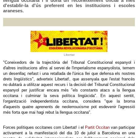
llengua occitana i li dóna un reconeixement oficial a més
d'establir-la d'ús preferent en les institucions i escoles
araneses.
Libertat
"Coneixedors de la trajectòria del Tribunal Constitucional espanyol i
d'altres institucions afins al servei de l'imperialisme espanyolista, temem
un desenllaç nefast i una retallada de l'única llei que defensa els nostres
drets lingüístics", adverteix Libertat!, que assenyala que l'estat francès
no dubtarà a utilitzar aquest recurs i la decisió del Tribunal Constitucional
espanyol per justificar encara més "els constants atacs a la llengua
occitana i culminar la seva política lingüicida". En aquest sentit,
l'organització independentista occitana, considera "que la broma
d'aquests quatre aprenents de neolerrouxisme pot esdevenir l'agressió
més forta que mai hagi rebut la llengua occitana".
Forces polítiques occitanes com Libertat! i el
Partit Occitan
van participar
activament a la manifestació del dia 10 de juliol a Barcelona en una