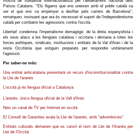
mostra de solidaritat internacionalista per l'alliberament nacional dels
Països Catalans. "Els lligams que ens uneixen amb el poble català va
ser el que ens va empènyer a desfilar pels carrers de Barcelona",
remarquen, insinuant que ara és necessari el suport de l'independentisme
català per combatre les agressions contra l'occità.
Libertat! condemna l'imperialisme demagògic de la dreta espanyolista i
els seus atacs a les llengües catalana i occitana i demana a totes les
forces polítiques, sindicats, institucions i entitats de la Val d'Aran i de la
resta Occitània que estiguin preparats per respondre unitàriament
l'agressió.
Per saber-ne més:
Una entitat anticatalana presentarà un recurs d'inconstitucionalitat contra
la Llei de l'aranès
L'occità ja és llengua oficial a Catalunya
L'aranès, única llengua oficial de la Vall d'Aran
Neix un canal de TV per Internet en occità
El Consell de Garanties avala la Llei de l'aranès, amb "advertències"
Entitats culturals demanen que es canviï el nom de Llei de l'Aranès per
Llei de l'Occità