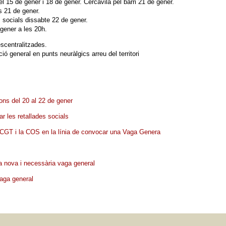
l 15 de gener i 18 de gener. Cercavila pel barri 21 de gener.
s 21 de gener.
 socials dissabte 22 de gener.
gener a les 20h.
scentralitzades.
ó general en punts neuràlgics arreu del territori
ons del 20 al 22 de gener
ar les retallades socials
a CGT i la COS en la línia de convocar una Vaga Genera
na nova i necessària vaga general
vaga general