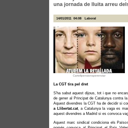
una jornada de lluita arreu del
14/01/2011
04:08
Laboral
Cartellpensionsperenviar
La CGT tira pel dret
S'ha sabut aquest dijous, tot i que no enca
de gener al Principat de Catalunya contra la
Aquest divendres la CGT ha de decidir si con
a Llibertat.cat
, a Catalunya la vaga es man
aquest divendres a Madrid si es convoca vaga
Aquest marc sindical condiciona els Països
només convoca al Principat el País Valenc