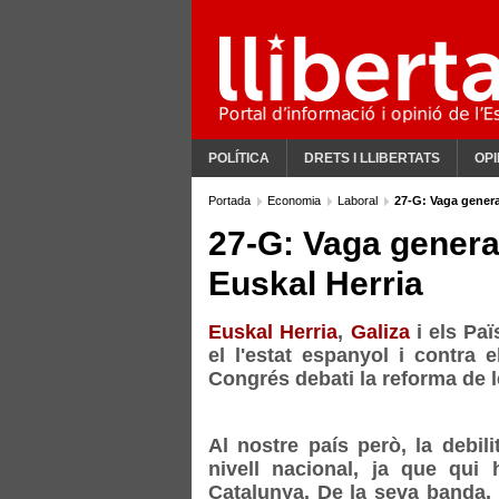
POLÍTICA
DRETS I LLIBERTATS
OPI
Portada
Economia
Laboral
27-G: Vaga general
27-G: Vaga general
Euskal Herria
Euskal Herria
,
Galiza
i els Paï
el l'estat espanyol i contra 
Congrés debati la reforma de 
Al nostre país però, la debili
nivell nacional, ja que qui
Catalunya. De la seva banda