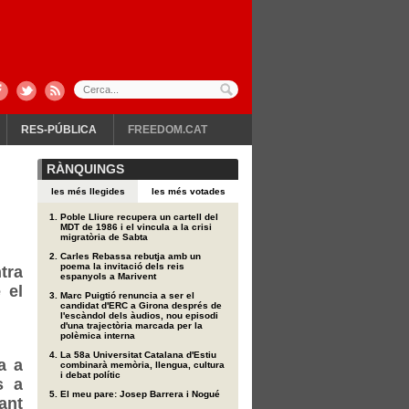
RES-PÚBLICA
FREEDOM.CAT
RÀNQUINGS
les més llegides
les més votades
Poble Lliure recupera un cartell del
MDT de 1986 i el vincula a la crisi
migratòria de Sabta
Carles Rebassa rebutja amb un
poema la invitació dels reis
tra
espanyols a Marivent
 el
Marc Puigtió renuncia a ser el
candidat d'ERC a Girona després de
l'escàndol dels àudios, nou episodi
d'una trajectòria marcada per la
polèmica interna
La 58a Universitat Catalana d'Estiu
a a
combinarà memòria, llengua, cultura
i debat polític
s a
El meu pare: Josep Barrera i Nogué
ant