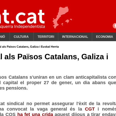
NIÓ
CULTURA
TERRITORI
INTERNACIONAL
ECONOMIA
 als Països Catalans, Galiza i Euskal Herria
 als Països Catalans, Galiza i
sos Catalans s'uniran en un clam anticapitalista con
el capital el proper 27 de gener, un dia abans que
les pensions.
tat sindical no permet assegurar l'èxit de la revolt
 ha convocat la vaga general és la
CGT
i nomé
, la COS
ha fet una crida
aquest dijous a tirar endav