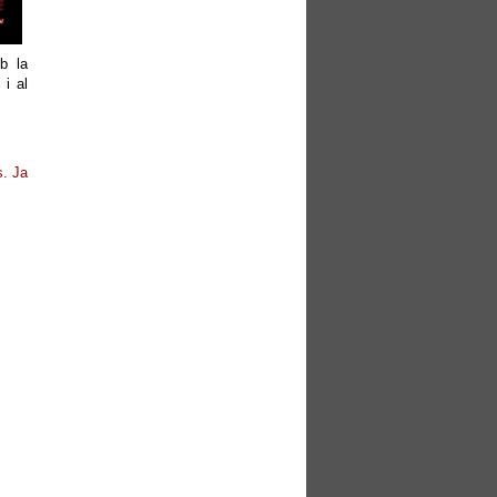
b la
 i al
s. Ja