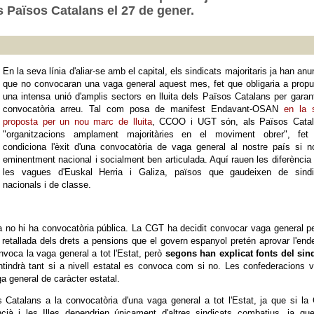
s Països Catalans el 27 de gener.
En la seva línia d'aliar-se amb el capital, els sindicats majoritaris ja han anu
que no convocaran una vaga general aquest mes, fet que obligaria a prop
una intensa unió d'amplis sectors en lluita dels Països Catalans per garant
convocatòria arreu. Tal com posa de manifest Endavant-OSAN
en la 
proposta per un nou marc de lluita
, CCOO i UGT són, als Països Catal
"organitzacions amplament majoritàries en el moviment obrer", fet
condiciona l'èxit d'una convocatòria de vaga general al nostre país si 
eminentment nacional i socialment ben articulada. Aquí rauen les diferènci
les vagues d'Euskal Herria i Galiza, països que gaudeixen de sindi
nacionals i de classe.
ra no hi ha convocatòria pública. La CGT ha decidit convocar vaga general p
 retallada dels drets a pensions que el govern espanyol pretén aprovar l'en
voca la vaga general a tot l'Estat, però
segons han explicat fonts del sin
tindrà tant si a nivell estatal es convoca com si no. Les confederacions 
 general de caràcter estatal.
 Catalans a la convocatòria d'una vaga general a tot l'Estat, ja que si l
ià i les Illes dependrien únicament d'altres sindicats combatius, ja que