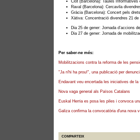
Clot (Barcelona): Taules Informatives e
Raval (Barcelona): Cercavila divendre
Gràcia (Barcelona): Concert pels drets
Xàtiva: Concentració divendres 21 de 
Dia 25 de gener: Jornada d’accions de
Dia 27 de gener: Jornada de mobilitzaci
Per saber-ne més:
Mobilitzacions contra la reforma de les pensi
"Ja n'hi ha prou!", una publicació per denunci
Endavant veu encertada les iniciatives de l
Nova vaga general als Països Catalans
Euskal Herria es posa les piles i convoca u
Galiza confirma la convocatòria d'una nova 
COMPARTEIX