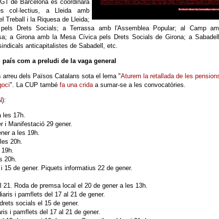
 CGT de Barcelona es coordinarà
s col·lectius, a Lleida amb
l Treball i la Riquesa de Lleida;
 pels Drets Socials; a Terrassa amb l'Assemblea Popular; al Camp am
esa; a Girona amb la Mesa Cívica pels Drets Socials de Girona; a Sabadell
indicals anticapitalistes de Sabadell, etc.
l país com a preludi de la vaga general
 arreu dels Països Catalans sota el lema "
Aturem la retallada de les pension
goci
". La CUP també
fa una crida
a sumar-se a les convocatòries.
N
):
 les 17h.
r i Manifestació 29 gener.
ner a les 19h.
les 20h.
 19h.
s 20h.
i 15 de gener. Piquets informatius 22 de gener.
l 21. Roda de premsa local el 20 de gener a les 13h.
aris i pamflets del 17 al 21 de gener.
rets socials el 15 de gener.
is i pamflets del 17 al 21 de gener.