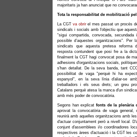
majoritaris ja han anunciat que no convocara
Tota la responsabilitat de mobilització p
La CGT
va obrir
el mes passat un procés de
sindicals i socials amb l'objectiu que aques
"sigui compartida, convocada, secundada
possible d’aquestes organitzacions". Per l
sindicats que aquesta pretesa reforma 
resposta contundent que posi fre a la dict
finalment la CGT hagi convocat posa de man
adhesions d'organitzacions socials, polítiques
s'han detallat. De la seva banda, tant 
possibilitat de vaga "perquè hi ha expec
espanyol", en la seva línia d'aliar-se amb
treballadors i els seus drets; un greu p
Catalans perquè atesa la manca d'un sindicat
amb més poder de convocatòria.
Segons han explicat
fonts de la plenària
aprovat la convocatòria de vaga general, 
reunirà amb aquelles organitzacions amb les 
d'actuar conjuntament però a nivell local. D
conjunt d'assemblees i/o coordinadores loc
respectives àrees d'actuació i la CGT les co