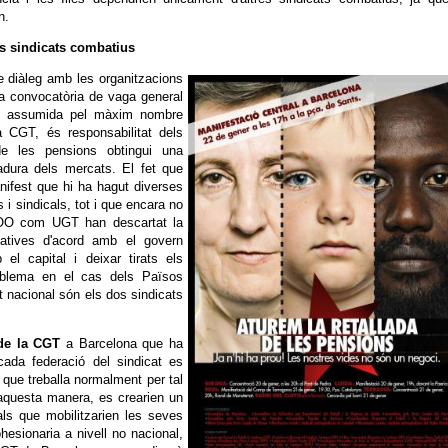
n.
els sindicats combatius
 diàleg amb les organitzacions
ta convocatòria de vaga general
 i assumida pel màxim nombre
a CGT, és responsabilitat dels
de les pensions obtingui una
adura dels mercats. El fet que
ifest que hi ha hagut diverses
 i sindicals, tot i que encara no
CCOO com UGT han descartat la
tatives d'acord amb el govern
 el capital i deixar tirats els
roblema en el cas dels Països
 nacional són els dos sindicats
 de la CGT
a Barcelona que ha
cada federació del sindicat es
que treballa normalment per tal
'aquesta manera, es crearien un
als que mobilitzarien les seves
hesionaria a nivell no nacional,