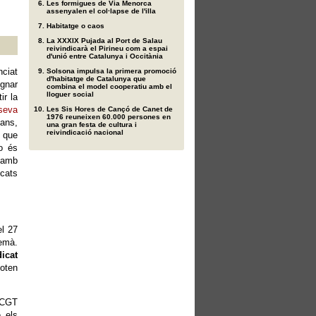
Les formigues de Via Menorca
assenyalen el col·lapse de l'illa
Habitatge o caos
La XXXIX Pujada al Port de Salau
reivindicarà el Pirineu com a espai
d'unió entre Catalunya i Occitània
nciat
Solsona impulsa la primera promoció
d'habitatge de Catalunya que
ugnar
combina el model cooperatiu amb el
lloguer social
ir la
seva
Les Sis Hores de Cançó de Canet de
1976 reuneixen 60.000 persones en
ans,
una gran festa de cultura i
reivindicació nacional
 que
no és
a amb
cats
el 27
demà.
dicat
voten
a CGT
 els