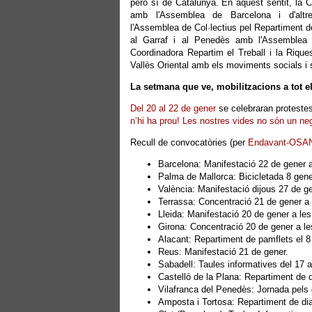
però sí de Catalunya. En aquest sentit, la
amb l'Assemblea de Barcelona i d'altre
l'Assemblea de Col·lectius pel Repartiment de
al Garraf i al Penedès amb l'Assemblea
Coordinadora Repartim el Treball i la Riqu
Vallès Oriental amb els moviments socials i s
La setmana que ve, mobilitzacions a tot e
Del 20 al 22 de gener
se celebraran protestes
n’hi ha prou! Les nostres vides no són un ne
Recull de convocatòries (per
Endavant-OSA
Barcelona: Manifestació 22 de gener a
Palma de Mallorca: Bicicletada 8 gene
València: Manifestació dijous 27 de ge
Terrassa: Concentració 21 de gener a 
Lleida: Manifestació 20 de gener a les
Girona: Concentració 20 de gener a le
Alacant: Repartiment de pamflets el 8 
Reus: Manifestació 21 de gener.
Sabadell: Taules informatives del 17 a
Castelló de la Plana: Repartiment de di
Vilafranca del Penedès: Jornada pels d
Amposta i Tortosa: Repartiment de diar