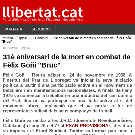
PORTADA
SECCIONS
Portada
Opinió
El Davantal
31è aniversari de la mort en combat de Fèlix Goñi
"Bruc"
01/06/2010
19:55
31è aniversari de la mort en combat de
Fèlix Goñi "Bruc"
Fèlix Goñi i Roura néixer el 24 de novembre de 1958. A
l'lnstitut del Prat de Llobregat va iniciar la seva iniciació
política a partir d'una participació activa en el moviment de
batxillers i en manifestacions nacionalistes. A finals de l'any
1975 va començar a treballar en una indústria del ram químic
del Prat, lloc on va participar en una lluita activa al si del
moviment obrer, implicació que el va portar a fer de
representant sindical dels seus companys de treball.
Fèlix Goñi va militar a les
J.R.C. (Joventuts Revolucionàries
Catalanes)
i l'any 76 i el 77 al
PSAN-PROVISIONAL
, des d'on
va impulsar el Front Sindical. També va formar part com a