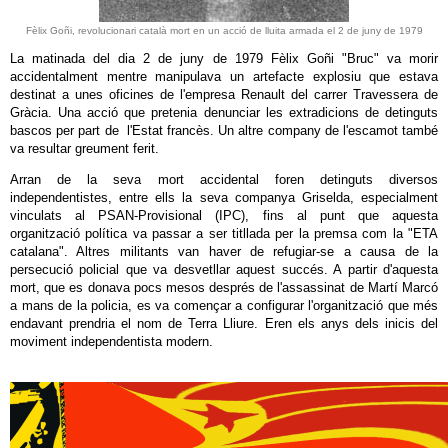
Fèlix Goñi, revolucionari català mort en un acció de lluita armada el 2 de juny de 1979
La matinada del dia 2 de juny de 1979 Fèlix Goñi "Bruc" va morir
accidentalment mentre manipulava un artefacte explosiu que estava
destinat a unes oficines de l'empresa Renault del carrer Travessera de
Gràcia. Una acció que pretenia denunciar les extradicions de detinguts
bascos per part de l'Estat francès. Un altre company de l'escamot també
va resultar greument ferit.
Arran de la seva mort accidental foren detinguts diversos
independentistes, entre ells la seva companya Griselda, especialment
vinculats al PSAN-Provisional (IPC), fins al punt que aquesta
organització política va passar a ser titllada per la premsa com la "ETA
catalana". Altres militants van haver de refugiar-se a causa de la
persecució policial que va desvetllar aquest succés. A partir d'aquesta
mort, que es donava pocs mesos després de l'assassinat de Martí Marcó
a mans de la policia, es va començar a configurar l'organització que més
endavant prendria el nom de Terra Lliure. Eren els anys dels inicis del
moviment independentista modern.