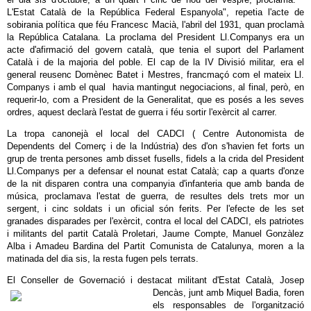
L'Estat Català de la República Federal Espanyola", repetia l'acte de
sobirania política que féu Francesc Macià, l'abril del 1931, quan proclamà
la República Catalana. La proclama del President Ll.Companys era un
acte d'afirmació del govern català, que tenia el suport del Parlament
Català i de la majoria del poble. El cap de la IV Divisió militar, era el
general reusenc Domènec Batet i Mestres, francmaçó com el mateix Ll.
Companys i amb el qual havia mantingut negociacions, al final, però, en
requerir-lo, com a President de la Generalitat, que es posés a les seves
ordres, aquest declarà l'estat de guerra i féu sortir l'exèrcit al carrer.
La tropa canonejà el local del CADCI ( Centre Autonomista de
Dependents del Comerç i de la Indústria) des d'on s'havien fet forts un
grup de trenta persones amb disset fusells, fidels a la crida del President
Ll.Companys per a defensar el nounat estat Català; cap a quarts d'onze
de la nit disparen contra una companyia d'infanteria que amb banda de
música, proclamava l'estat de guerra, de resultes dels trets mor un
sergent, i cinc soldats i un oficial són ferits. Per l'efecte de les set
granades disparades per l'exèrcit, contra el local del CADCI, els patriotes
i militants del partit Català Proletari, Jaume Compte, Manuel Gonzàlez
Alba i Amadeu Bardina del Partit Comunista de Catalunya, moren a la
matinada del dia sis, la resta fugen pels terrats.
El Conseller de Governació i destacat militant d'Estat Català, Josep
Dencàs, junt amb Miquel
Badia, foren
els responsables de l'organització