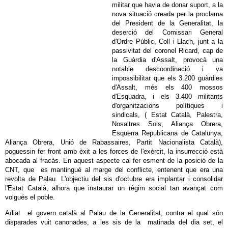
militar que havia de donar suport, a la
nova situació creada per la proclama
del President de la Generalitat, la
deserció del Comissari General
d'Ordre Públic, Coll i Llach, junt a la
passivitat del coronel Ricard, cap de
la Guàrdia d'Assalt, provocà una
notable descoordinació i va
impossibilitar que els 3.200 guàrdies
d'Assalt, més els 400 mossos
d'Esquadra, i els 3.400 militants
d'organitzacions polítiques i
sindicals, ( Estat Català, Palestra,
Nosaltres Sols, Aliança Obrera,
Esquerra Republicana de Catalunya,
Aliança Obrera, Unió de Rabassaires, Partit Nacionalista Català),
poguessin fer front amb èxit a les forces de l'exèrcit, la insurrecció està
abocada al fracàs. En aquest aspecte cal fer esment de la posició de la
CNT, que es mantingué al marge del conflicte, entenent que era una
revolta de Palau. L'objectiu del sis d'octubre era implantar i consolidar
l'Estat Català, alhora que instaurar un règim social tan avançat com
volgués el poble.
Aïllat el govern català al Palau de la Generalitat, contra el qual són
disparades vuit canonades, a les sis de la matinada del dia set, el