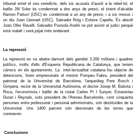
tribunal emet el seu veredicte, dels sis acusats d’auxili a la rebel·lió, el
batlle JM Soler és condemnat a dos anys de presó, el tinent d’alcalde
Ramon Paituví (USC) és condemnat a un any de presó, i a sis mesos i
un dia Joan Lleonart (USC), Salvador Roig i Esteve Capella. És absolt
Joan Oller Ravelli. Salvador Punsola Arañó no pot asistir al judici perquè
està malalt i serà jutjat més endavant.
La repressió
La repressió es va abatre damunt dels gairebé 3.200 militans i quadres
polítics, molts d'ells d'Esquerra Republicana de Catalunya, que tenien
càrrecs en els ajuntaments. La intel·lectualitat catalana fou objecte de
detencions, foren empresonats el mestre Pompeu Fabra, president del
patronat de la Universitat de Barcelona, l'arqueòleg Pere Bosch i
Gimpera, rector de la Universitat Autònoma, el doctor Josep M, Batista i
Roca, l'economista i batlle de la ciutat Carles Pi I Sunyer, Estanislau
Duran i Reynals, sots president de l'Ateneu Barcelonès, cent cinquanta
persones entre professorat i personal administratiu, són destituïdes de la
Universitat. Uns 1400 parcers són desnonats de les terres que
conreaven.
Conclusions