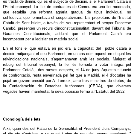
es tracta de dirimir, qui és el subjecte de decisió, si el Parlament Català o
l’Estat espanyol. La Llei de contractes de Conreu era una llei moderada,
que establia una reforma agrària gradual de tipus individual, no
col·lectiva, que fomentava el cooperativisme. Els propietaris de l'Institut
Català de Sant Isidre, a través del seu representant el senyor Francesc
Cambó, presenten un recurs d'inconstitucionalitat, davant del Tribunal de
Garanties Constitucionals, adduint que el Parlament Català era
incompetent per a legislar en matèria social.
En el fons el que estava en joc era la capacitat del poble català a
decidir mitjançant el seu Parlament, en un cas com aquest en el qual les
reivindicacions nacionals, s'agermanaven amb les socials. Malgrat el
rebuig del tribunal espanyol, la llei és tornada a votar íntegra pel
Parlament Català, dos mesos després, el 14 de juny. Aquesta situació
de confrontació, resta enverinada pel fet que a Madrid, el 4 d'octubre ha
pujat un govern presidit per A. Lerroux, amb tres ministres de dretes, de
la Confederación de Derechas Autónomas, (CEDA), que diverses
vegades havien manifestat la seva oposició ferma a l'Estatut del 1932.
Cronología dels fets
Així, quan des del Palau de la Generalitat el President Lluís Companys,
el dia sis d'octubre, a un quart i cinc de nou del vespre, proclamà: "