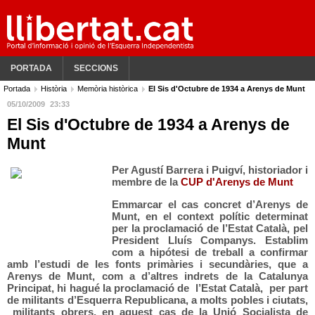
PORTADA
SECCIONS
Portada
Història
Memòria històrica
El Sis d'Octubre de 1934 a Arenys de Munt
05/10/2009
23:33
El Sis d'Octubre de 1934 a Arenys de
Munt
Per
Agustí Barrera i Puigví
, historiador i
membre de la
CUP d'Arenys de Munt
Emmarcar el cas concret d’Arenys de
Munt, en el context polític determinat
per la proclamació de l’Estat Català, pel
President Lluís Companys. Establim
com a hipótesi de treball a confirmar
amb l’estudi de les fonts primàries i secundàries, que a
Arenys de Munt, com a d’altres indrets de la Catalunya
Principat, hi hagué la proclamació de l’Estat Català, per part
de militants d’Esquerra Republicana, a molts pobles i ciutats,
militants obrers, en aquest cas de la Unió Socialista de