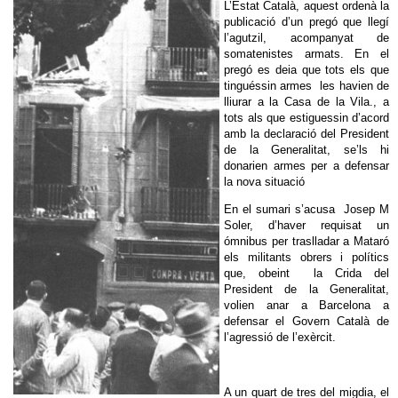
L’Estat Català, aquest ordenà la
publicació d’un pregó que llegí
l’agutzil, acompanyat de
somatenistes armats. En el
pregó es deia que tots els que
tinguéssin armes les havien de
lliurar a la Casa de la Vila., a
tots als que estiguessin d’acord
amb la declaració del President
de la Generalitat, se’ls hi
donarien armes per a defensar
la nova situació
En el sumari s’acusa Josep M
Soler, d’haver requisat un
ómnibus per traslladar a Mataró
els militants obrers i polítics
que, obeint la Crida del
President de la Generalitat,
volien anar a Barcelona a
defensar el Govern Català de
l’agressió de l’exèrcit.
A un quart de tres del migdia, el