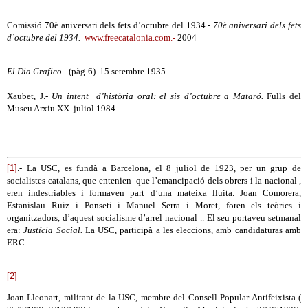
Comissió 70è aniversari dels fets d’octubre del 1934.-
70è aniversari dels fets
d’octubre del 1934.
www.freecatalonia.com.-
2004
El Dia Grafico
.- (pàg-6) 15 setembre 1935
Xaubet, J.-
Un intent d’història oral: el sis d’octubre a Mataró.
Fulls del
Museu Arxiu XX. juliol 1984
[1]
.- La USC, es fundà a Barcelona, el 8 juliol de 1923, per un grup de
socialistes catalans, que entenien que l’emancipació dels obrers i la nacional ,
eren indestriables i formaven part d’una mateixa lluita. Joan Comorera,
Estanislau Ruiz i Ponseti i Manuel Serra i Moret, foren els teòrics i
organitzadors, d’aquest socialisme d’arrel nacional .. El seu portaveu setmanal
era:
Justícia Social.
La USC, participà a les eleccions, amb candidaturas amb
ERC.
[2]
Joan Lleonart, militant de la USC, membre del Consell Popular Antifeixista (