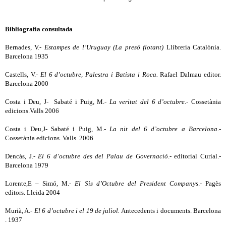
Bibliografía consultada
Bernades, V.-
Estampes de l’Uruguay (La presó flotant)
Llibreria Catalònia.
Barcelona 1935
Castells, V.-
El 6 d’octubre, Palestra i Batista i Roca.
Rafael Dalmau editor.
Barcelona 2000
Costa i Deu, J- Sabaté i Puig, M.-
La veritat del 6 d’octubre.-
Cossetània
edicions.Valls 2006
Costa i Deu,J- Sabaté i Puig, M.-
La nit del 6 d’octubre a Barcelona
.-
Cossetània edicions. Valls 2006
Dencàs, J.-
El 6 d’octubre des del Palau de Governació
.- editorial Curial.-
Barcelona 1979
Lorente,E – Simó, M.-
El Sis d’Octubre del President Companys
.- Pagès
editors. Lleida 2004
Murià, A.-
El 6 d’octubre i el 19 de juliol.
Antecedents i documents. Barcelona
. 1937