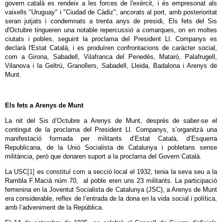
govern català es rendeix a les forces de l'exèrcit, i és empresonat als
vaixells "Uruguay" i "Ciudad de Càdiz", ancorats al port, amb posterioritat
seran jutjats i condemnats a trenta anys de presidi, Els fets del Sis
d'Octubre tingueren una notable repercussió a comarques, on en moltes
ciutats i pobles, seguint la proclama del President Ll. Companys es
declarà l'Estat Català, i es produïren confrontacions de caràcter social,
com a Girona, Sabadell, Vilafranca del Penedès, Mataró, Palafrugell,
Vilanova i la Geltrú, Granollers, Sabadell, Lleida, Badalona i Arenys de
Munt.
Els fets a Arenys de Munt
La nit del Sis d’Octubre a Arenys de Munt, després de saber-se el
contingut de la proclama del President Ll. Companys, s’organitzà una
manifestació formada per militants d’Estat Català, d’Esquerra
Republicana, de la Unió Socialista de Catalunya i pobletans sense
militància, però que donaren suport a la proclama del Govern Català.
La USC
[1]
es constituí com a secció local el 1932, tenia la seva seu a la
Rambla F.Macià núm 70, al poble eren uns 23 militants. La participació
femenina en la Joventut Socialista de Catalunya (JSC), a Arenys de Munt
era considerable, reflex de l’entrada de la dona en la vida social i política,
amb l’adveniment de la República.