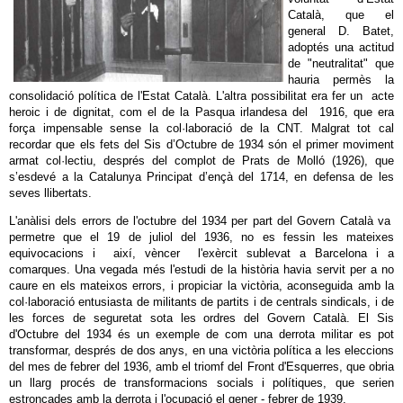
Català, que el
general D. Batet,
adoptés una actitud
de "neutralitat" que
hauria permès la
consolidació política de l'Estat Català. L'altra possibilitat era fer un acte
heroic i de dignitat, com el de la Pasqua irlandesa del 1916, que era
força impensable sense la col·laboració de la CNT. Malgrat tot cal
recordar que els fets del Sis d’Octubre de 1934 són el primer moviment
armat col·lectiu, després del complot de Prats de Molló (1926), que
s’esdevé a la Catalunya Principat d’ençà del 1714, en defensa de les
seves llibertats.
L'anàlisi dels errors de l'octubre del 1934 per part del Govern Català va
permetre que el 19 de juliol del 1936, no es fessin les mateixes
equivocacions i així, vèncer l'exèrcit sublevat a Barcelona i a
comarques. Una vegada més l'estudi de la història havia servit per a no
caure en els mateixos errors, i propiciar la victòria, aconseguida amb la
col·laboració entusiasta de militants de partits i de centrals sindicals, i de
les forces de seguretat sota les ordres del Govern Català. El Sis
d'Octubre del 1934 és un exemple de com una derrota militar es pot
transformar, després de dos anys, en una victòria política a les eleccions
del mes de febrer del 1936, amb el triomf del Front d'Esquerres, que obria
un llarg procés de transformacions socials i polítiques, que serien
estroncades amb la derrota i l'ocupació el gener - febrer de 1939.