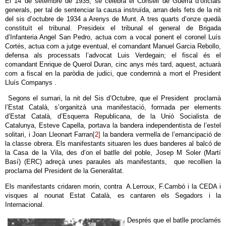
El 14 de setembre de 1935, se celebrà el Consell de Guerra d’oficials
generals, per tal de sentenciar la causa instruïda, arran dels fets de la nit
del sis d’octubre de 1934 a Arenys de Munt. A tres quarts d’onze quedà
constituït el tribunal. Presideix el tribunal el general de Brigada
d’Infanteria Angel San Pedro, actua com a vocal ponent el coronel Luís
Cortés, actua com a jutge eventual, el comandant Manuel Garcia Rebollo,
defensa als processats l’advocat Luis Verdegain; el fiscal és el
comandant Enrique de Querol Duran, cinc anys més tard, aquest, actuarà
com a fiscal en la paròdia de judici, que condemnà a mort el President
Lluís Companys .
Segons el sumari, la nit del Sis d’Octubre, que el President proclamà
l’Estat Català, s’organitzà una manifestació, formada per elements
d’Estat Català, d’Esquerra Republicana, de la Unió Socialista de
Catalunya, Esteve Capella, portava la bandera independentista de l’estel
solitari, i Joan Lleonart Farran
[2]
la bandera vermella de l’emancipació de
la classe obrera. Els manifestants situaren les dues banderes al balcó de
la Casa de la Vila, des d’on el batlle del poble, Josep M Soler (Martí
Basí) (ERC) adreçà unes paraules als manifestants, que recollien la
proclama del President de la Generalitat.
Els manifestants cridaren morin, contra A.Lerroux, F.Cambó i la CEDA i
visques al nounat Estat Català, es cantaren els Segadors i la
Internacional.
Després que el batlle proclamés