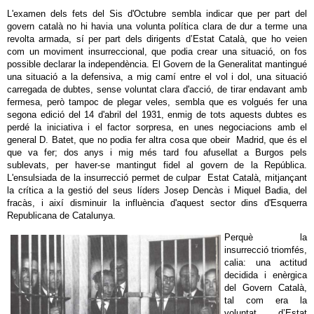
L'examen dels fets del Sis d'Octubre sembla indicar que per part del
govern català no hi havia una volunta política clara de dur a terme una
revolta armada, sí per part dels dirigents d’Estat Català, que ho veien
com un moviment insurreccional, que podia crear una situació, on fos
possible declarar la independència. El Govern de la Generalitat mantingué
una situació a la defensiva, a mig camí entre el vol i dol, una situació
carregada de dubtes, sense voluntat clara d'acció, de tirar endavant amb
fermesa, però tampoc de plegar veles, sembla que es volgués fer una
segona edició del 14 d'abril del 1931, enmig de tots aquests dubtes es
perdé la iniciativa i el factor sorpresa, en unes negociacions amb el
general D. Batet, que no podia fer altra cosa que obeir Madrid, que és el
que va fer; dos anys i mig més tard fou afusellat a Burgos pels
sublevats, per haver-se mantingut fidel al govern de la República.
L'ensulsiada de la insurrecció permet de culpar Estat Català, mitjançant
la crítica a la gestió del seus líders Josep Dencàs i Miquel Badia, del
fracàs, i així disminuir la influència d'aquest sector dins d'Esquerra
Republicana de Catalunya.
Perquè la
insurrecció triomfés,
calia: una actitud
decidida i enèrgica
del Govern Català,
tal com era la
voluntat d’Estat