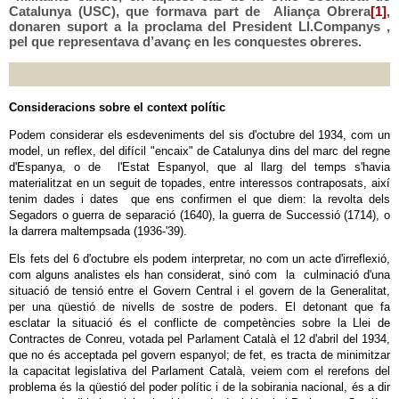
Catalunya (USC), que formava part de Aliança Obrera
[1]
,
donaren suport a la proclama del President Ll.Companys ,
pel que representava d’avanç en les conquestes obreres.
Consideracions sobre el context polític
Podem considerar els esdeveniments del sis d'octubre del 1934, com un
model, un reflex, del difícil "encaix" de Catalunya dins del marc del regne
d'Espanya, o de l'Estat Espanyol, que al llarg del temps s'havia
materialitzat en un seguit de topades, entre interessos contraposats, així
tenim dades i dates que ens confirmen el que diem: la revolta dels
Segadors o guerra de separació (1640), la guerra de Successió (1714), o
la darrera maltempsada (1936-'39).
Els fets del 6 d'octubre els podem interpretar, no com un acte d'irreflexió,
com alguns analistes els han considerat, sinó com la culminació d'una
situació de tensió entre el Govern Central i el govern de la Generalitat,
per una qüestió de nivells de sostre de poders. El detonant que fa
esclatar la situació és el conflicte de competències sobre la Llei de
Contractes de Conreu, votada pel Parlament Català el 12 d'abril del 1934,
que no és acceptada pel govern espanyol; de fet, es tracta de minimitzar
la capacitat legislativa del Parlament Català, veiem com el rerefons del
problema és la qüestió del poder polític i de la sobirania nacional, és a dir