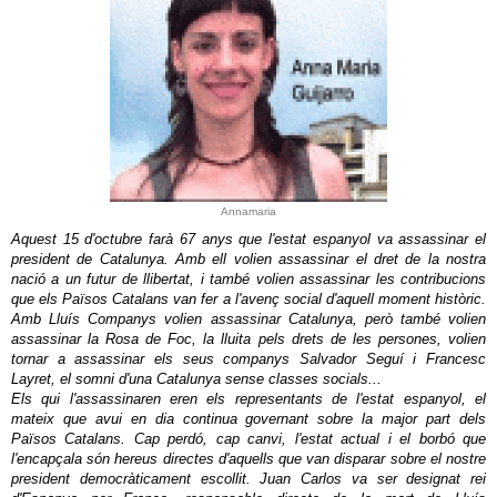
Annamaria
Aquest 15 d'octubre farà 67 anys que l'estat espanyol va assassinar el
president de Catalunya. Amb ell volien assassinar el dret de la nostra
nació a un futur de llibertat, i també volien assassinar les contribucions
que els Països Catalans van fer a l'avenç social d'aquell moment històric.
Amb Lluís Companys volien assassinar Catalunya, però també volien
assassinar la Rosa de Foc, la lluita pels drets de les persones, volien
tornar a assassinar els seus companys Salvador Seguí i Francesc
Layret, el somni d'una Catalunya sense classes socials...
Els qui l'assassinaren eren els representants de l'estat espanyol, el
mateix que avui en dia continua governant sobre la major part dels
Països Catalans. Cap perdó, cap canvi, l'estat actual i el borbó que
l'encapçala són hereus directes d'aquells que van disparar sobre el nostre
president democràticament escollit. Juan Carlos va ser designat rei