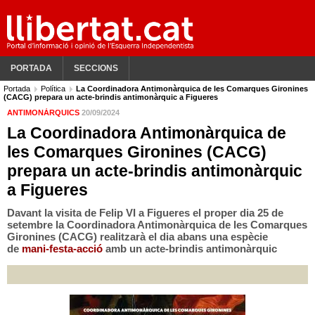
PORTADA
SECCIONS
Portada
Política
La Coordinadora Antimonàrquica de les Comarques Gironines
(CACG) prepara un acte-brindis antimonàrquic a Figueres
ANTIMONÀRQUICS
20/09/2024
La Coordinadora Antimonàrquica de
les Comarques Gironines (CACG)
prepara un acte-brindis antimonàrquic
a Figueres
Davant la visita de Felip VI a Figueres el proper dia 25 de
setembre la Coordinadora Antimonàrquica de les Comarques
Gironines (CACG) realitzarà el dia abans una espècie
de
mani-festa-acció
amb un acte-brindis antimonàrquic