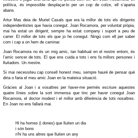
política, és impossible desplaçar-lo per un cop de colze, ell s’aparta
abans.
Artur Mas deia de Muriel Casals que era la millor de tots els dirigents
independentistes que havia conegut. Joan Rocamora, per voluntat pròpia,
mai ha estat un dirigent; sempre ha estat company i suport a peu de
carrer. El millor de tots els que jo he conegut. Ningú com ell per saber
com i cap a on hem de caminar.
Joan Rocamora no és un mig amic, tan habitual en el nostre entorn, és
l’amic sencer de tots. El que ens cuida a tots i ens fa millors persones i
lluitadors. Un mestre.
Si mai necessiteu cap consell honest meu, sempre hauré de pensar què
diria o faria el meu amic Joan en la mateixa situació.
Gràcies al Joan i a vosaltres per haver-me permès escriure aquestes
quatre línies sobre la sort immensa que tinc per haver conegut Joan
Rocamora, el doctor modest i el millor amb diferència de tots nosaltres.
En Joan no ens fallarà mai.
Hi ha homes (i dones) que lluiten un dia
i són bons
n'hi ha uns altres que lluiten un any