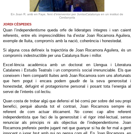
En Joan R. amb en Faye, fent d'interventor per JuntsxCatalunya en un institut de
Cerdanyola
JORDI CÉSPEDES
Quan l’independentisme queda orfe de lideratges íntegres i van caient
referents, entre els imprescindibles ha d’estar Joan Rocamora Aguilera,
exemple de lluita, compromís amb la nació, coherència i honestedat.
Si alguna cosa defineix la trajectòria de Joan Rocamora Aguilera, és un
compromís indestructible per una Catalunya lliure i millor.
Excel·lència acadèmica amb un doctorat en Llengua i Literatura
Catalanes i Estudis Teatrals i un compromís social irrenunciable. Els que
coneixem i hem compartit lluites amb Joan Rocamora som uns afortunats
que hem pogut i encara podem gaudir de la seva generositat i
honestedat, defugint el protagonisme personal i posant tota l’energia al
servei de l’interès col·lectiu.
Quan costa de trobar algú que defensi el bé comú per sobre del seu propi
benefici, perquè abunda tot el contrari, Joan Rocamora sempre és
referent de com actuar èticament. No conec cap altre referent
independentista que faci de la generositat i el rigor intel·lectual, sense
renunciar als principis ni als objectius de l’independentisme. Joan
Rocamora prefereix perdre jugant net que guanyar si ha de fer mal a gent
innocent o jugar brut amb qui no pensa com ell. En Joan Rocamora, en