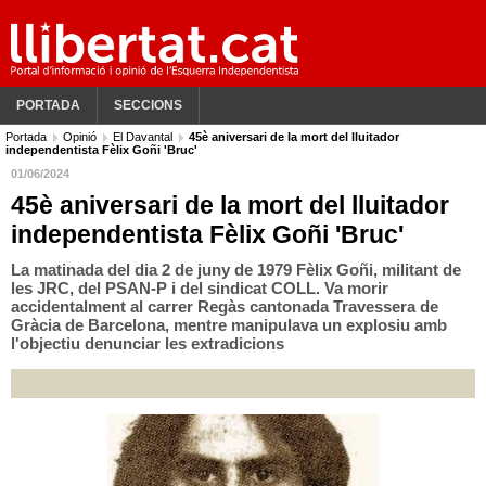
PORTADA
SECCIONS
Portada
Opinió
El Davantal
45è aniversari de la mort del lluitador
independentista Fèlix Goñi 'Bruc'
01/06/2024
45è aniversari de la mort del lluitador
independentista Fèlix Goñi 'Bruc'
La matinada del dia 2 de juny de 1979 Fèlix Goñi, militant de
les JRC, del PSAN-P i del sindicat COLL. Va morir
accidentalment al carrer Regàs cantonada Travessera de
Gràcia de Barcelona, mentre manipulava un explosiu amb
l'objectiu denunciar les extradicions