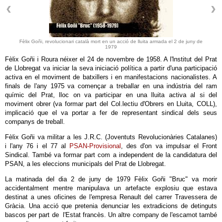
Fèlix Goñi, revolucionari català mort en un acció de lluita armada el 2 de juny de
1979
Fèlix Goñi i Roura néixer el 24 de novembre de 1958. A l'lnstitut del Prat
de Llobregat va iniciar la seva iniciació política a partir d'una participació
activa en el moviment de batxillers i en manifestacions nacionalistes. A
finals de l'any 1975 va començar a treballar en una indústria del ram
químic del Prat, lloc on va participar en una lluita activa al si del
moviment obrer (va formar part del Col.lectiu d'Obrers en Lluita, COLL),
implicació que el va portar a fer de representant sindical dels seus
companys de treball.
Fèlix Goñi va militar a les J.R.C. (Joventuts Revolucionàries Catalanes)
i l'any 76 i el 77 al
PSAN-Provisional
, des d'on va impulsar el Front
Sindical. També va formar part com a independent de la candidatura del
PSAN, a les eleccions municipals del Prat de Llobregat.
La matinada del dia 2 de juny de 1979 Fèlix Goñi "Bruc" va morir
accidentalment mentre manipulava un artefacte explosiu que estava
destinat a unes oficines de l'empresa Renault del carrer Travessera de
Gràcia. Una acció que pretenia denunciar les extradicions de detinguts
bascos per part de l'Estat francès. Un altre company de l'escamot també