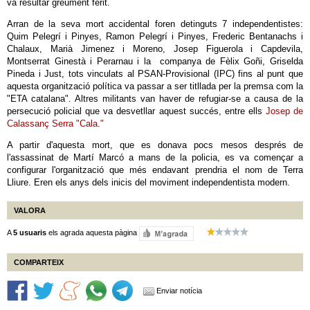
va resultar greument ferit.
Arran de la seva mort accidental foren detinguts 7 independentistes:
Quim Pelegrí i Pinyes, Ramon Pelegrí i Pinyes, Frederic Bentanachs i
Chalaux, Marià Jimenez i Moreno, Josep Figuerola i Capdevila,
Montserrat Ginestà i Perarnau i la companya de Fèlix Goñi, Griselda
Pineda i Just, tots vinculats al PSAN-Provisional (IPC) fins al punt que
aquesta organització política va passar a ser titllada per la premsa com la
"ETA catalana". Altres militants van haver de refugiar-se a causa de la
persecució policial que va desvetllar aquest succés, entre ells
Josep de
Calassanç Serra "Cala."
A partir d'aquesta mort, que es donava pocs mesos després de
l'assassinat de Martí Marcó a mans de la policia, es va començar a
configurar l'organització que més endavant prendria el nom de Terra
Lliure. Eren els anys dels inicis del moviment independentista modern.
VALORA
A
5 usuaris
els agrada aquesta pàgina
COMPARTEIX
Enviar notícia