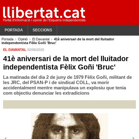
PORTADA
SECCIONS
Portada
Opinió
El Davantal
41è aniversari de la mort del lluitador
independentista Fèlix Goñi 'Bruc'
EL DAVANTAL
02/06/2020
41è aniversari de la mort del lluitador
independentista Fèlix Goñi 'Bruc'
La matinada del dia 2 de juny de 1979 Fèlix Goñi, militant de
les JRC, del PSAN-P i de sindical COLL, va morir
accidentalment mentre manipulava un explosiu que tenia
com objectiu denunciar les extradicions