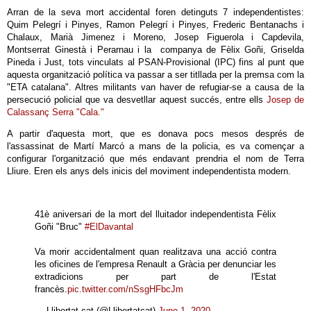
Arran de la seva mort accidental foren detinguts 7 independentistes:
Quim Pelegrí i Pinyes, Ramon Pelegrí i Pinyes, Frederic Bentanachs i
Chalaux, Marià Jimenez i Moreno, Josep Figuerola i Capdevila,
Montserrat Ginestà i Perarnau i la companya de Fèlix Goñi, Griselda
Pineda i Just, tots vinculats al PSAN-Provisional (IPC) fins al punt que
aquesta organització política va passar a ser titllada per la premsa com la
"ETA catalana". Altres militants van haver de refugiar-se a causa de la
persecució policial que va desvetllar aquest succés, entre ells
Josep de
Calassanç Serra "Cala."
A partir d'aquesta mort, que es donava pocs mesos després de
l'assassinat de Martí Marcó a mans de la policia, es va començar a
configurar l'organització que més endavant prendria el nom de Terra
Lliure. Eren els anys dels inicis del moviment independentista modern.
41è aniversari de la mort del lluitador independentista Fèlix
Goñi "Bruc"
#ElDavantal
Va morir accidentalment quan realitzava una acció contra
les oficines de l'empresa Renault a Gràcia per denunciar les
extradicions per part de l'Estat
francès.
pic.twitter.com/nSsgHFbcJm
— Llibertat.cat (@Llibertatcat)
June 1, 2020