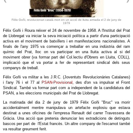
Fèlix Goñi, revolucionari català mort en un acció de lluita armada el 2 de juny de
1979
Fèlix Goñi i Roura néixer el 24 de novembre de 1958. A l'lnstitut del Prat
de Llobregat va iniciar la seva iniciació política a partir d'una participació
activa en el moviment de batxillers i en manifestacions nacionalistes. A
finals de l'any 1975 va començar a treballar en una indústria del ram
químic del Prat, lloc on va participar en una lluita activa al si del
moviment obrer (va formar part del Col.lectiu d'Obrers en Lluita, COLL),
implicació que el va portar a fer de representant sindical dels seus
companys de treball.
Fèlix Goñi va militar a les J.R.C. (Joventuts Revolucionàries Catalanes)
i l'any 76 i el 77 al
PSAN-Provisional
, des d'on va impulsar el Front
Sindical. També va formar part com a independent de la candidatura del
PSAN, a les eleccions municipals del Prat de Llobregat.
La matinada del dia 2 de juny de 1979 Fèlix Goñi "Bruc" va morir
accidentalment mentre manipulava un artefacte explosiu que estava
destinat a unes oficines de l'empresa Renault del carrer Travessera de
Gràcia. Una acció que pretenia denunciar les extradicions de detinguts
bascos per part de l'Estat francès. Un altre company de l'escamot també
va resultar greument ferit.